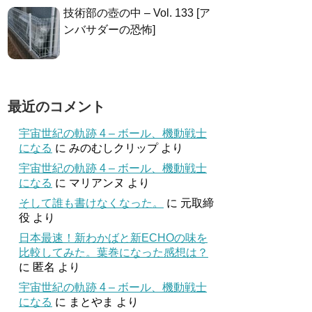
技術部の壺の中 – Vol. 133 [ア
ンバサダーの恐怖]
最近のコメント
宇宙世紀の軌跡 4 – ボール、機動戦士
になる
に
みのむしクリップ
より
宇宙世紀の軌跡 4 – ボール、機動戦士
になる
に
マリアンヌ
より
そして誰も書けなくなった。
に
元取締
役
より
日本最速！新わかばと新ECHOの味を
比較してみた。葉巻になった感想は？
に
匿名
より
宇宙世紀の軌跡 4 – ボール、機動戦士
になる
に
まとやま
より