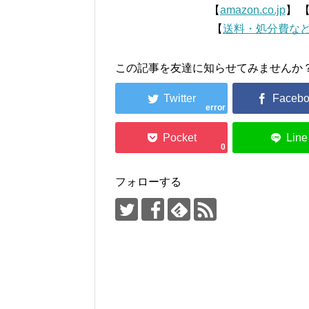
【
amazon.co.jp
】 
【
送料・処分費な
この記事を友達に知らせてみませんか
error
0
フォローする