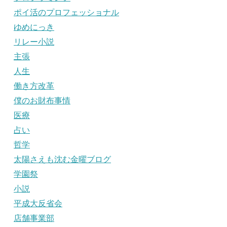
ポイ活のプロフェッショナル
ゆめにっき
リレー小説
主張
人生
働き方改革
僕のお財布事情
医療
占い
哲学
太陽さえも沈む金曜ブログ
学園祭
小説
平成大反省会
店舗事業部