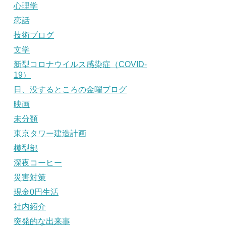
心理学
恋話
技術ブログ
文学
新型コロナウイルス感染症（COVID-
19）
日、没するところの金曜ブログ
映画
未分類
東京タワー建造計画
模型部
深夜コーヒー
災害対策
現金0円生活
社内紹介
突発的な出来事