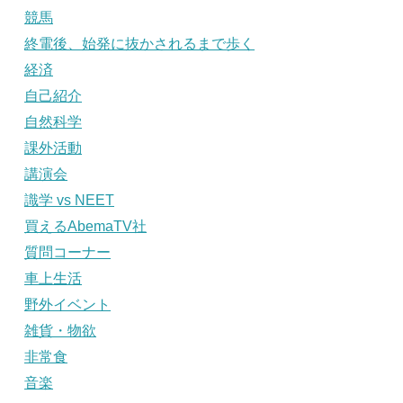
競馬
終電後、始発に抜かされるまで歩く
経済
自己紹介
自然科学
課外活動
講演会
識学 vs NEET
買えるAbemaTV社
質問コーナー
車上生活
野外イベント
雑貨・物欲
非常食
音楽