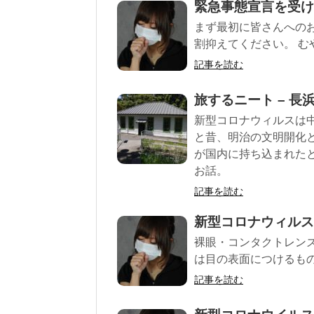
緊急事態宣言を受け
まず最初に皆さんへのお
割抑えてください。 むや
記事を読む
旅するニート – 長
新型コロナウィルスは
と昔、明治の文明開化
が国内に持ち込まれた
お話。
記事を読む
新型コロナウィルス
裸眼・コンタクトレン
は目の表面につけるもの
記事を読む