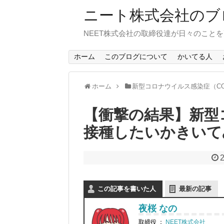
ニート株式会社のブ
NEET株式会社の取締役達が日々のこと
ホーム
このブログについて
かいてる人
ホーム
新型コロナウイルス感染症（COV
【衝撃の結果】新型
接種したいかきいて
2
この記事を書いた人
最新の記事
夜桜 なの
取締役
：
NEET株式会社