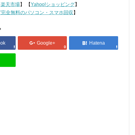
【
楽天市場
】 【
Yahoo!ショッピング
】
ど完全無料のパソコン・スマホ回収
】
？
0