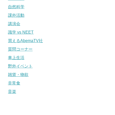
自然科学
課外活動
講演会
識学 vs NEET
買えるAbemaTV社
質問コーナー
車上生活
野外イベント
雑貨・物欲
非常食
音楽