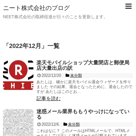
ニート株式会社のブログ
NEET株式会社の取締役達が日々のことを更新します。
「
2022年12月
」
一覧
楽天モバイルショップ大量閉店と郵便局
店大量出店の訳
2022/12/20
未分類
あたしは、確かに楽天モバイル退会ウィザードを作り
ました その結果、退会となったために、退会したので
すが あたしはこのとお...
記事を読む
迷惑メール業界ももうやっけになってい
る
2022/12/6
未分類
これはなに？ このメールはHTMLメールで、HTMLメ
ールとしては正しく迷惑メールが記載されています。