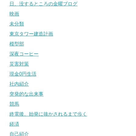
日、没するところの金曜ブログ
映画
未分類
東京タワー建造計画
模型部
深夜コーヒー
災害対策
現金0円生活
社内紹介
突発的な出来事
競馬
終電後、始発に抜かされるまで歩く
経済
自己紹介