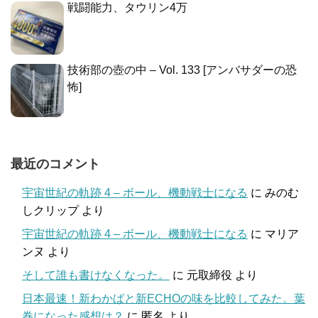
戦闘能力、タウリン4万
技術部の壺の中 – Vol. 133 [アンバサダーの恐
怖]
最近のコメント
宇宙世紀の軌跡 4 – ボール、機動戦士になる
に
みのむ
しクリップ
より
宇宙世紀の軌跡 4 – ボール、機動戦士になる
に
マリア
ンヌ
より
そして誰も書けなくなった。
に
元取締役
より
日本最速！新わかばと新ECHOの味を比較してみた。葉
巻になった感想は？
に
匿名
より