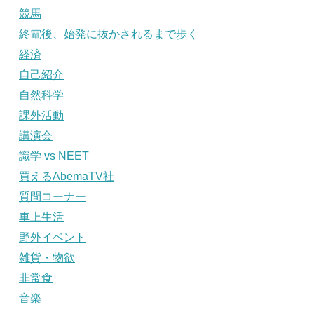
競馬
終電後、始発に抜かされるまで歩く
経済
自己紹介
自然科学
課外活動
講演会
識学 vs NEET
買えるAbemaTV社
質問コーナー
車上生活
野外イベント
雑貨・物欲
非常食
音楽