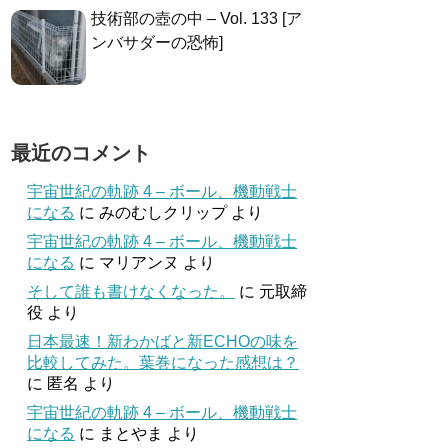
技術部の壺の中 – Vol. 133 [ア
ンバサダーの恐怖]
最近のコメント
宇宙世紀の軌跡 4 – ボール、機動戦士
になる
に
みのむしクリップ
より
宇宙世紀の軌跡 4 – ボール、機動戦士
になる
に
マリアンヌ
より
そして誰も書けなくなった。
に
元取締
役
より
日本最速！新わかばと新ECHOの味を
比較してみた。葉巻になった感想は？
に
匿名
より
宇宙世紀の軌跡 4 – ボール、機動戦士
になる
に
まとやま
より