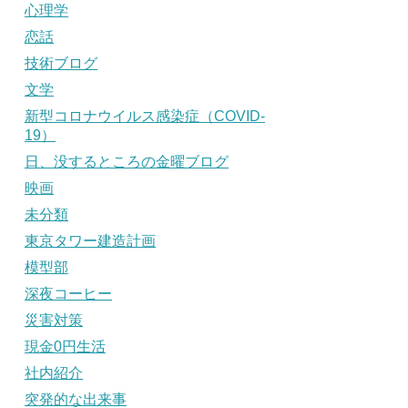
心理学
恋話
技術ブログ
文学
新型コロナウイルス感染症（COVID-
19）
日、没するところの金曜ブログ
映画
未分類
東京タワー建造計画
模型部
深夜コーヒー
災害対策
現金0円生活
社内紹介
突発的な出来事