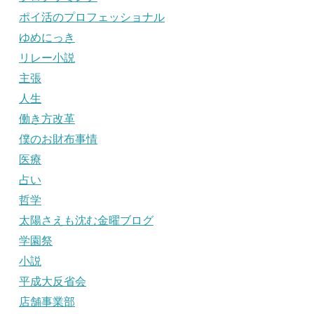
ポイ活のプロフェッショナル
ゆめにっき
リレー小説
主張
人生
働き方改革
僕のお財布事情
医療
占い
哲学
太陽さえも沈む金曜ブログ
学園祭
小説
平成大反省会
店舗事業部