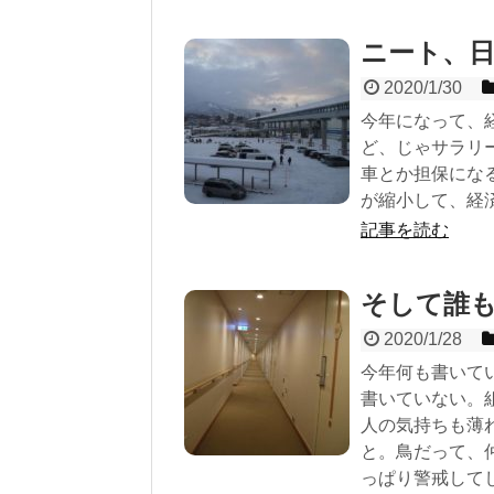
ニート、
2020/1/30
今年になって、
ど、じゃサラリ
車とか担保にな
が縮小して、経
記事を読む
そして誰
2020/1/28
今年何も書いて
書いていない。
人の気持ちも薄
と。鳥だって、
っぱり警戒して