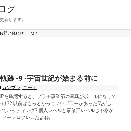
ログ
を更新します。
お問い合わせ
P3P
軌跡 -9 -宇宙世紀が始まる前に
ガンプラ
,
ニート
HPを確認すると、プラモ事業部の写真がボールになって
っけ?? 以前はもっとかっこいいプラモがあった気がし
ってバッティング? 個人レベルと事業部レベルじゃ格が
、ノープロブレムだよね。