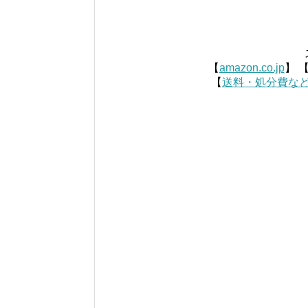
【
amazon.co.jp
】 
【
送料・処分費な