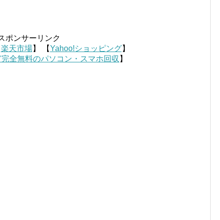
スポンサーリンク
【
楽天市場
】 【
Yahoo!ショッピング
】
ど完全無料のパソコン・スマホ回収
】