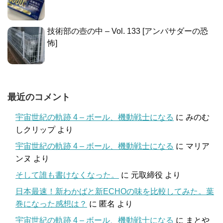
技術部の壺の中 – Vol. 133 [アンバサダーの恐
怖]
最近のコメント
宇宙世紀の軌跡 4 – ボール、機動戦士になる
に
みのむ
しクリップ
より
宇宙世紀の軌跡 4 – ボール、機動戦士になる
に
マリア
ンヌ
より
そして誰も書けなくなった。
に
元取締役
より
日本最速！新わかばと新ECHOの味を比較してみた。葉
巻になった感想は？
に
匿名
より
宇宙世紀の軌跡 4 – ボール、機動戦士になる
に
まとや