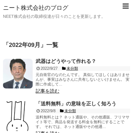
ニート株式会社のブログ
NEET株式会社の取締役達が日々のことを更新します。
「
2022年09月
」
一覧
武器はどうやって作れる？
2022/9/27
未分類
元自衛官のなのたんです。 真似してほしくはありませ
んが、事実はみなさんに共有しないといけません。 実
際に作成して...
記事を読む
「送料無料」の意味を正しく知ろう
2022/9/8
未分類
送料無料とは？ ネット通販や、その他通販、フリマサ
イト等で、商品を発送する料金を無料にすることで
す。 それでは、ネット通販やその他通...