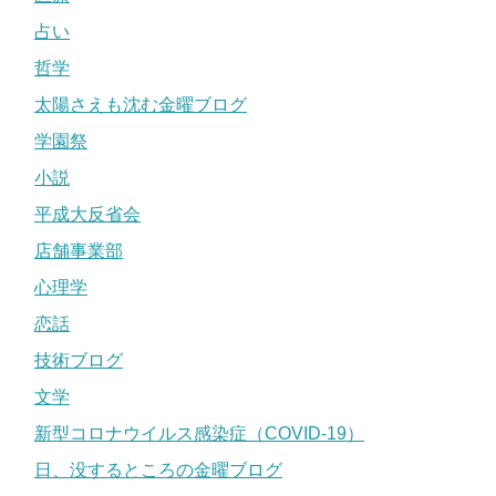
占い
哲学
太陽さえも沈む金曜ブログ
学園祭
小説
平成大反省会
店舗事業部
心理学
恋話
技術ブログ
文学
新型コロナウイルス感染症（COVID-19）
日、没するところの金曜ブログ