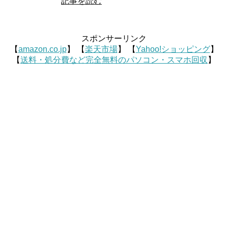
記事を読む
スポンサーリンク
【
amazon.co.jp
】 【
楽天市場
】 【
Yahoo!ショッピング
】
【
送料・処分費など完全無料のパソコン・スマホ回収
】