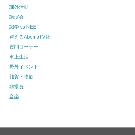
課外活動
講演会
識学 vs NEET
買えるAbemaTV社
質問コーナー
車上生活
野外イベント
雑貨・物欲
非常食
音楽