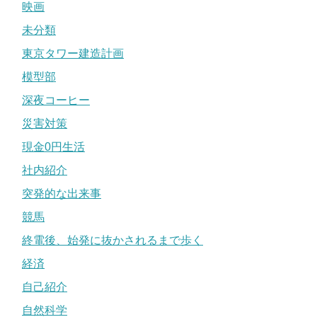
映画
未分類
東京タワー建造計画
模型部
深夜コーヒー
災害対策
現金0円生活
社内紹介
突発的な出来事
競馬
終電後、始発に抜かされるまで歩く
経済
自己紹介
自然科学