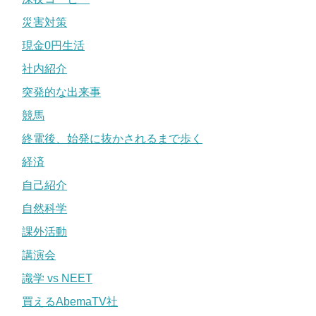
災害対策
現金0円生活
社内紹介
突発的な出来事
競馬
終電後、始発に抜かされるまで歩く
経済
自己紹介
自然科学
課外活動
講演会
識学 vs NEET
買えるAbemaTV社