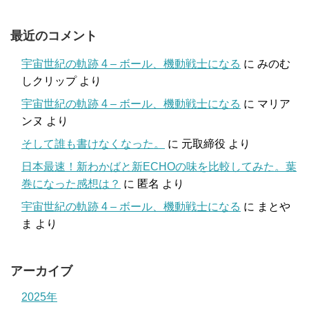
最近のコメント
宇宙世紀の軌跡 4 – ボール、機動戦士になる
に
みのむ
しクリップ
より
宇宙世紀の軌跡 4 – ボール、機動戦士になる
に
マリア
ンヌ
より
そして誰も書けなくなった。
に
元取締役
より
日本最速！新わかばと新ECHOの味を比較してみた。葉
巻になった感想は？
に
匿名
より
宇宙世紀の軌跡 4 – ボール、機動戦士になる
に
まとや
ま
より
アーカイブ
2025年