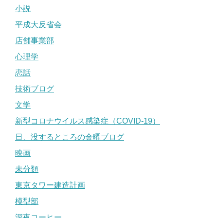
小説
平成大反省会
店舗事業部
心理学
恋話
技術ブログ
文学
新型コロナウイルス感染症（COVID-19）
日、没するところの金曜ブログ
映画
未分類
東京タワー建造計画
模型部
深夜コーヒー