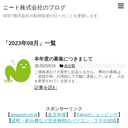
ニート株式会社のブログ
NEET株式会社の取締役達が日々のことを更新します。
「
2023年08月
」
一覧
本年度の募集につきまして
2023/8/18
未分類
ご連絡遅れて大変申し訳ありません。 弊社の募集は
「原因不明」の理由にて大幅に遅延しています。 入社
を希望されている皆さま...
記事を読む
スポンサーリンク
【
amazon.co.jp
】 【
楽天市場
】 【
Yahoo!ショッピング
】
【
送料・処分費など完全無料のパソコン・スマホ回収
】