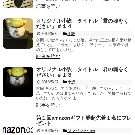
記事を読む
オリジナル小説 タイトル「君の魂をく
ださい」＃１４
2018/5/28
小説
前回 大地がいなくなった後、洋一は屋上の柵を乗り越
えていた。 「死ぬつもり？」 僕は一応、目撃者の務
めとして声をかけた。 ...
記事を読む
オリジナル小説 タイトル「君の魂をく
ださい」＃１３
2018/5/27
小説
前回 それにしてもあの時、「（殺してやる……）」と
思っていたのは誰なんだろう？ もしかして揺すられて
いた洋一だろうか？ ま...
記事を読む
第１回amazonギフト券超先着１名にプレ
ゼント
2018/5/27
プレゼント企画