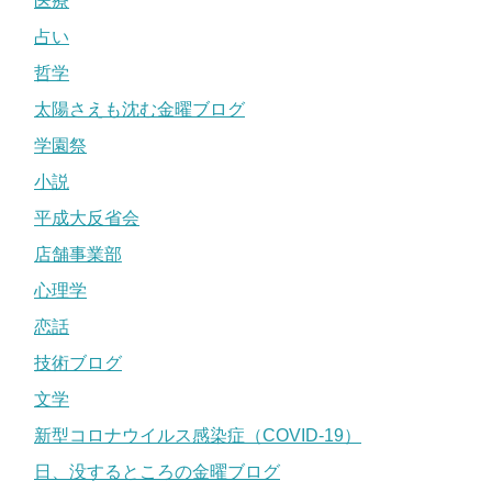
医療
占い
哲学
太陽さえも沈む金曜ブログ
学園祭
小説
平成大反省会
店舗事業部
心理学
恋話
技術ブログ
文学
新型コロナウイルス感染症（COVID-19）
日、没するところの金曜ブログ