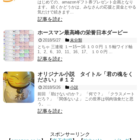
はじめての、amazonギフト券プレゼント企画となり
ます。 続くかどうかは、みなさんの応援と資金とやる
気だけで続きます...
記事を読む
ホースマン最高峰の栄誉日本ダービー
2018/5/27
未分類
とちゃ 三連複 １ー15ー16 １００円 １５軸ワイド軸
1、2、6、10、11、16、17、 １００円 ...
記事を読む
オリジナル小説 タイトル「君の魂をく
ださい」＃１２
2018/5/26
小説
前回 「助けないのか？」 「何で？」 「クラスメート
だろ？」 「関係ないよ」 この世界は弱肉強食だと思
う。 ...
記事を読む
スポンサーリンク