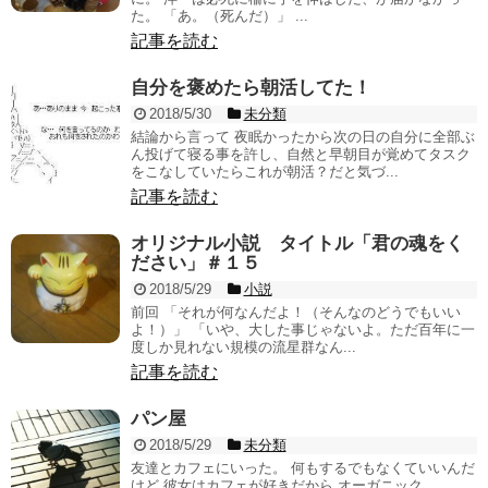
た。 「あ。（死んだ）」 ...
記事を読む
自分を褒めたら朝活してた！
2018/5/30
未分類
結論から言って 夜眠かったから次の日の自分に全部ぶ
ん投げて寝る事を許し、自然と早朝目が覚めてタスク
をこなしていたらこれが朝活？だと気づ...
記事を読む
オリジナル小説 タイトル「君の魂をく
ださい」＃１５
2018/5/29
小説
前回 「それが何なんだよ！（そんなのどうでもいい
よ！）」 「いや、大した事じゃないよ。ただ百年に一
度しか見れない規模の流星群なん...
記事を読む
パン屋
2018/5/29
未分類
友達とカフェにいった。 何もするでもなくていいんだ
けど 彼女はカフェが好きだから オーガニック...