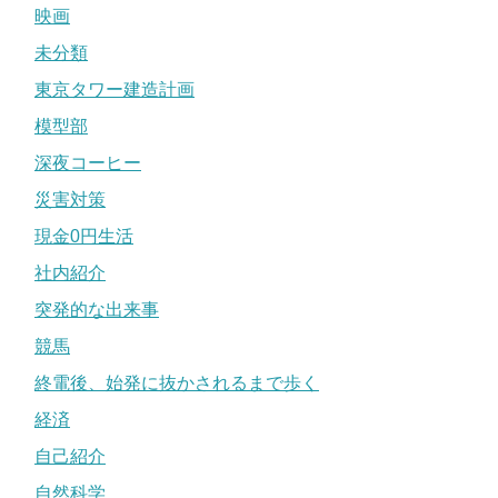
映画
未分類
東京タワー建造計画
模型部
深夜コーヒー
災害対策
現金0円生活
社内紹介
突発的な出来事
競馬
終電後、始発に抜かされるまで歩く
経済
自己紹介
自然科学