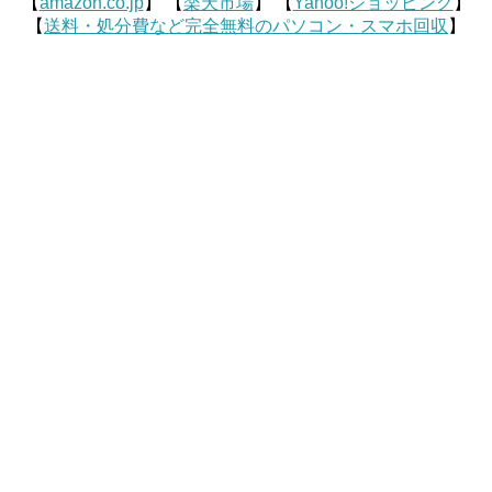
【
amazon.co.jp
】 【
楽天市場
】 【
Yahoo!ショッピング
】
【
送料・処分費など完全無料のパソコン・スマホ回収
】