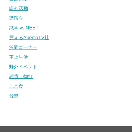
課外活動
講演会
識学 vs NEET
買えるAbemaTV社
質問コーナー
車上生活
野外イベント
雑貨・物欲
非常食
音楽