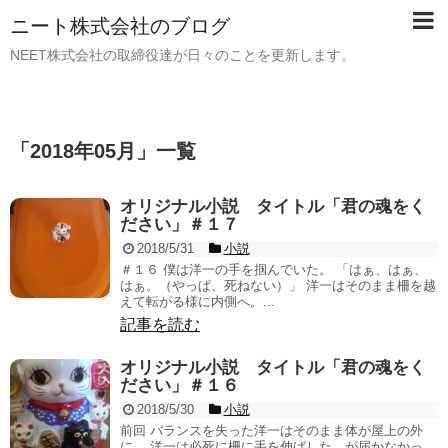
ニート株式会社のブログ
NEET株式会社の取締役達が日々のことを更新します。
「
2018年05月
」
一覧
オリジナル小説 タイトル「君の魂をく
ださい」＃１７
2018/5/31
小説
＃１６ 僕は洋一の手を掴んでいた。 「はぁ、はぁ、
はぁ。（やっぱ、死ねない）」 洋一はそのまま柵を越
えて転がる様に内側へ。...
記事を読む
オリジナル小説 タイトル「君の魂をく
ださい」＃１６
2018/5/30
小説
前回 バランスを失った洋一はそのまま体が屋上の外
に。 洋一は必死に柵に手を伸ばした、が届かなかっ