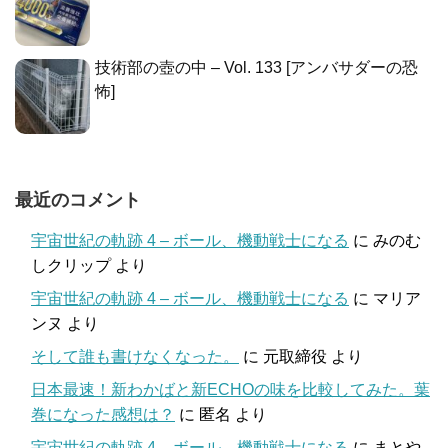
技術部の壺の中 – Vol. 133 [アンバサダーの恐
怖]
最近のコメント
宇宙世紀の軌跡 4 – ボール、機動戦士になる
に
みのむ
しクリップ
より
宇宙世紀の軌跡 4 – ボール、機動戦士になる
に
マリア
ンヌ
より
そして誰も書けなくなった。
に
元取締役
より
日本最速！新わかばと新ECHOの味を比較してみた。葉
巻になった感想は？
に
匿名
より
宇宙世紀の軌跡 4 – ボール、機動戦士になる
に
まとや