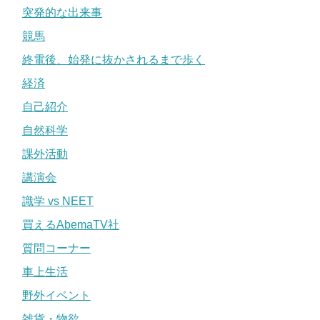
突発的な出来事
競馬
終電後、始発に抜かされるまで歩く
経済
自己紹介
自然科学
課外活動
講演会
識学 vs NEET
買えるAbemaTV社
質問コーナー
車上生活
野外イベント
雑貨・物欲