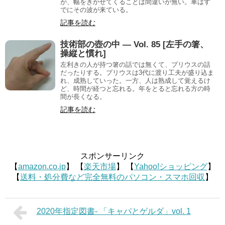
が、幅をきかせてくることは間違いが無い。車はす
でにその波が来ている。
記事を読む
技術部の壺の中 — Vol. 85 [左手の箸、
操縦と慣れ]
左利きの人が持つ箸の話では無くて、プリウスの話
だったりする。プリウスは3代に渡り工夫が盛り込ま
れ、成熟していった。一方、人は熟成して覚えるけ
ど、時間が経つと忘れる。年をとると忘れる方の時
間が長くなる。
記事を読む
スポンサーリンク
【
amazon.co.jp
】 【
楽天市場
】 【
Yahoo!ショッピング
】
【
送料・処分費など完全無料のパソコン・スマホ回収
】
2020年指定図書- 「キャパとゲルダ」vol. 1