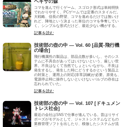
ヘキサの森
コマを進んで行くゲーム、スゴロク形式は単純明快
でわかりやすく、PCゲームでは定番のスタイルだ。
大戦略、信長の野望、コマを進めるだけでは無いけ
れど、陣地という決まった単位のコマを争奪してい
く。シンプルな形式だけど、最近少ない機がする。
記事を読む
技術部の壺の中 — Vol. 60 [品質-飛行機
の場合]
飛行機属性の製品は、部品点数が多いし、そのシス
テムに不具合があってはいけないという、厳しい世
界。不良はなくて当然でしょといいながら、不良は
発生するし、発生した時にどうするかという製品上
の対策と、運用上の対応(非常訓練)が必要。原発も、
電源停止時に操作しないといけないバルブの存在は
忘れられていた。
記事を読む
技術部の壺の中 — Vol. 107 [ドキュメン
トレス社会]
最近の会社はSNSで仕事が進んでいる。昔はりサイ
ボーズがモデルとして、ジャストシステムなどもの
業務管理ソフトを出したり、模倣したシステムが流