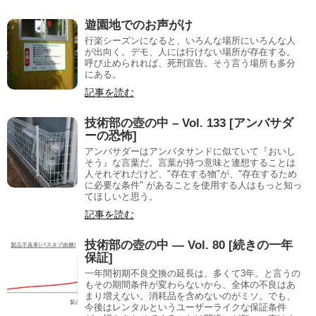
遊園地でのお声がけ
行楽シーズンになると、いろんな場所にいろんな人
が出向く。デモ、人には行けない場所が存在する。
呼び止められれば、死刑宣告。そう言う場所も多分
にある。
記事を読む
技術部の壺の中 – Vol. 133 [アンバサダ
ーの恐怖]
アンバサダーはアンバタサンドに似ていて『おいし
そう』な言葉だ。言葉が持つ意味と連想することは
人それぞれだけど、"存在する物"が、"存在するため
に必要な条件" があることを使用する人はもっと知っ
てほしいと思う。
記事を読む
技術部の壺の中 — Vol. 80 [続きの一年
保証]
一年間初期不良交換の延長は、多くて3年。と言うの
もその期間条件が変わらないから、全体の不良はあ
まり増えない。消耗品を含めないのがミソ。でも、
今後はレンタルというユーザーライクな保証条件