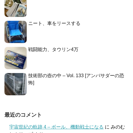
ニート、車をリースする
戦闘能力、タウリン4万
技術部の壺の中 – Vol. 133 [アンバサダーの恐
怖]
最近のコメント
宇宙世紀の軌跡 4 – ボール、機動戦士になる
に
みのむ