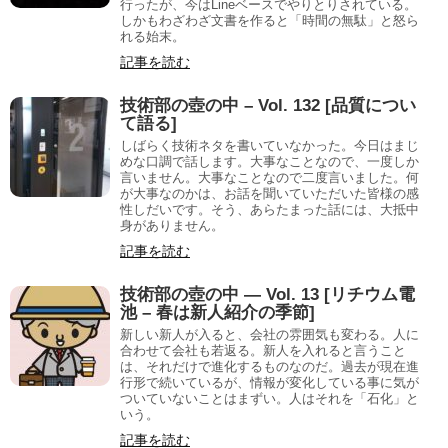
行ったが、今はLineベースでやりとりされている。
しかもわざわざ文書を作ると「時間の無駄」と怒ら
れる始末。
記事を読む
技術部の壺の中 – Vol. 132 [品質につい
て語る]
しばらく技術ネタを書いていなかった。今日はまじ
めな口調で話します。大事なことなので、一度しか
言いません。大事なことなので二度言いました。何
が大事なのかは、お話を聞いていただいた皆様の感
性しだいです。そう、あらたまった話には、大抵中
身がありません。
記事を読む
技術部の壺の中 — Vol. 13 [リチウム電
池 – 春は新人紹介の季節]
新しい新人が入ると、会社の雰囲気も変わる。人に
合わせて会社も若返る。新人を入れると言うこと
は、それだけで進化するものなのだ。過去が現在進
行形で続いているが、情報が変化している事に気が
ついていないことはまずい。人はそれを「石化」と
いう。
記事を読む