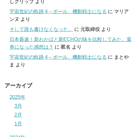
しクリップ
より
宇宙世紀の軌跡 4 – ボール、機動戦士になる
に
マリア
ンヌ
より
そして誰も書けなくなった。
に
元取締役
より
日本最速！新わかばと新ECHOの味を比較してみた。葉
巻になった感想は？
に
匿名
より
宇宙世紀の軌跡 4 – ボール、機動戦士になる
に
まとや
ま
より
アーカイブ
2025年
3月
2月
1月