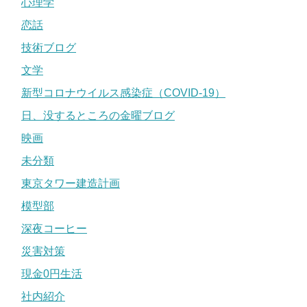
心理学
恋話
技術ブログ
文学
新型コロナウイルス感染症（COVID-19）
日、没するところの金曜ブログ
映画
未分類
東京タワー建造計画
模型部
深夜コーヒー
災害対策
現金0円生活
社内紹介