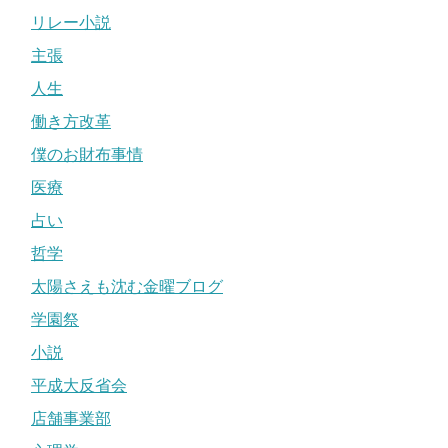
リレー小説
主張
人生
働き方改革
僕のお財布事情
医療
占い
哲学
太陽さえも沈む金曜ブログ
学園祭
小説
平成大反省会
店舗事業部