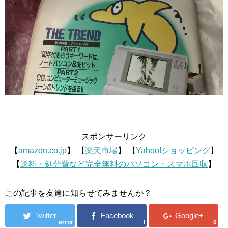
スポンサーリンク
【
amazon.co.jp
】 【
楽天市場
】 【
Yahoo!ショッピング
】
【
送料・処分費など完全無料のパソコン・スマホ回収
】
この記事を友達に知らせてみませんか？
error
0