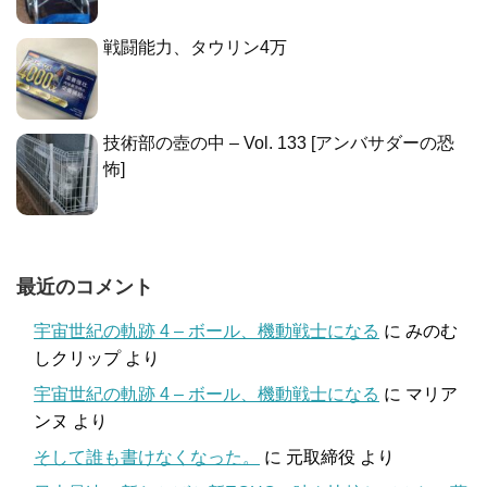
戦闘能力、タウリン4万
技術部の壺の中 – Vol. 133 [アンバサダーの恐
怖]
最近のコメント
宇宙世紀の軌跡 4 – ボール、機動戦士になる
に
みのむ
しクリップ
より
宇宙世紀の軌跡 4 – ボール、機動戦士になる
に
マリア
ンヌ
より
そして誰も書けなくなった。
に
元取締役
より