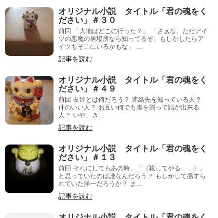
オリジナル小説 タイトル「君の魂をく
ださい」＃３０
前回 「大地はどこに行った？」 「さぁな。ただアイ
ツの悪魔の居場所なら知ってるぞ。もしかしたらア
イツもそこにいるかもな」 ...
記事を読む
オリジナル小説 タイトル「君の魂をく
ださい」＃４９
前回 友達とは何だろう？ 連絡先を知っている人？
仲のいい人？ お互い何でも腹を割って話が出来る
人？ いや、き...
記事を読む
オリジナル小説 タイトル「君の魂をく
ださい」＃１３
前回 それにしてもあの時、「（殺してやる……）」
と思っていたのは誰なんだろう？ もしかして揺すら
れていた洋一だろうか？ ま...
記事を読む
オリジナル小説 タイトル「君の魂をく