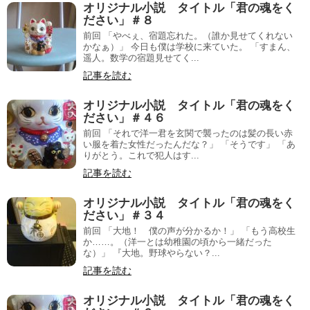
オリジナル小説 タイトル「君の魂をく
ださい」＃８
前回 「やべぇ、宿題忘れた。（誰か見せてくれない
かなぁ）」 今日も僕は学校に来ていた。 「すまん、
遥人。数学の宿題見せてく...
記事を読む
オリジナル小説 タイトル「君の魂をく
ださい」＃４６
前回 「それで洋一君を玄関で襲ったのは髪の長い赤
い服を着た女性だったんだな？」 「そうです」 「あ
りがとう。これで犯人はす...
記事を読む
オリジナル小説 タイトル「君の魂をく
ださい」＃３４
前回 「大地！ 僕の声が分かるか！」 「もう高校生
か……。（洋一とは幼稚園の頃から一緒だった
な）」 『大地。野球やらない？...
記事を読む
オリジナル小説 タイトル「君の魂をく