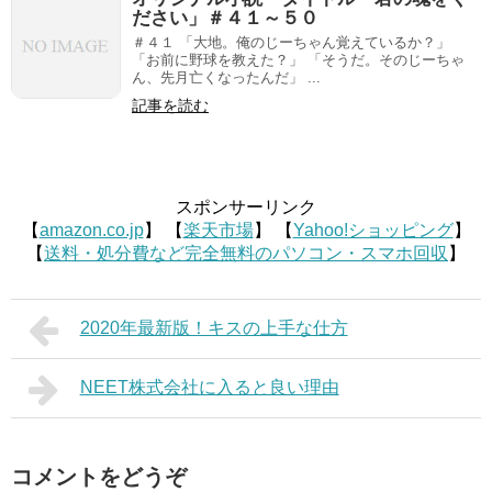
ださい」＃４１～５０
＃４１ 「大地。俺のじーちゃん覚えているか？」
「お前に野球を教えた？」 「そうだ。そのじーちゃ
ん、先月亡くなったんだ」 ...
記事を読む
スポンサーリンク
【
amazon.co.jp
】 【
楽天市場
】 【
Yahoo!ショッピング
】
【
送料・処分費など完全無料のパソコン・スマホ回収
】
2020年最新版！キスの上手な仕方
NEET株式会社に入ると良い理由
コメントをどうぞ