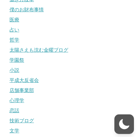
僕のお財布事情
医療
占い
哲学
太陽さえも沈む金曜ブログ
学園祭
小説
平成大反省会
店舗事業部
心理学
恋話
技術ブログ
文学