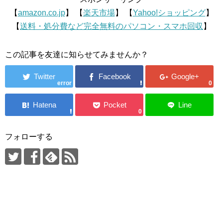
【
amazon.co.jp
】 【
楽天市場
】 【
Yahoo!ショッピング
】
【
送料・処分費など完全無料のパソコン・スマホ回収
】
この記事を友達に知らせてみませんか？
error
0
0
フォローする