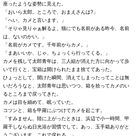
座ったような姿勢に見えた。
「おいら太郎。ところで、おまえさんは?」
「へい、カメと言います。」
「そりゃ見りゃぁ解るよ。猫にでも名前がある昨今、名前
は、ないのかい。」
「名前がカメです。千年前からカメ。」
「まあいいか、じゃ、ちょっくら行ってくる。」
カメを残して太郎青年は、三人組が消えた方に向かって歩
いて行くと、宝箱は開けられたまま捨ててあった。
ひょっとして、開けた瞬間、消えてしまったってことは無
いだろうなと、太郎青年は思いつつ、箱を拾ってカメのい
るところまで戻ってきた。
カメは目を細めて、眠っていた。
コツンと、箱を甲羅にぶつけてカメを起こす。
「すみません。陸に上がったときは、浜辺で小一時間、甲
羅干しならぬ日光浴が習慣でして。あっ、玉手箱ありがと
うございます。これで戻れる。」