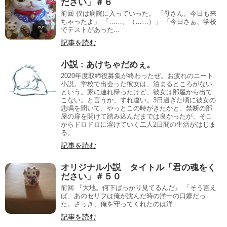
ださい」＃６
前回 僕は病院に入っていった。 「母さん。今日も来
ちゃったよ」 「……。（……）」 「今日さぁ、学校
でテストがあった...
記事を読む
小説 : あけちゃだめぇ。
2020年度取締役募集が終わったぜ。お疲れのニート
小説。学校で出会った彼女は、泊まるところがない
という。家に連れ帰ったけど、彼女は部屋から出て
こない。と言うか、すれ違い。3日過ぎた頃に彼女の
悲鳴を聞いて、やっとこの時がきたかと、禁断の部
屋の扉を開けて踏み込んだまでは良かったが、そこ
からドロドロに溶けていく二人2日間の生活がはじま
る。
記事を読む
オリジナル小説 タイトル「君の魂をく
ださい」＃５０
前回 『大地。何下ばっかり見てるんだ』 「そう言え
ば、あのセリフは俺が沈んだ時の洋一の口癖だっ
た。さっき、俺を守ってくれたのは洋...
記事を読む