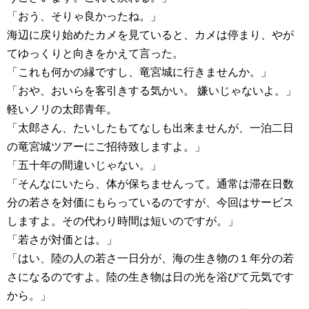
「おう、そりゃ良かったね。」
海辺に戻り始めたカメを見ていると、カメは停まり、やが
てゆっくりと向きをかえて言った。
「これも何かの縁ですし、竜宮城に行きませんか。」
「おや、おいらを客引きする気かい。 嫌いじゃないよ。」
軽いノリの太郎青年。
「太郎さん、たいしたもてなしも出来ませんが、一泊二日
の竜宮城ツアーにご招待致しますよ。」
「五十年の間違いじゃない。」
「そんなにいたら、体が保ちませんって。通常は滞在日数
分の若さを対価にもらっているのですが、今回はサービス
しますよ。その代わり時間は短いのですが。」
「若さが対価とは。」
「はい、陸の人の若さ一日分が、海の生き物の１年分の若
さになるのですよ。陸の生き物は日の光を浴びて元気です
から。」