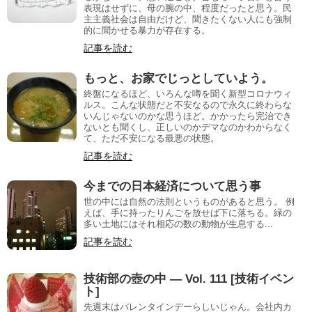
表現はせずに、母の腕の中、程度だったと思う。民
主主義社会は自由だけど、聞きたくない人にも強制
的に聞かせる暴力が存在する。
記事を読む
もっと、お家でじっとしていよう。
終盤になるほど、いろんな噂を聞く新型コロナウィ
ルス。こんな状態だと不安なるので永久に終わらな
いんじゃないのかな思うほど。かかったら完治でき
ないとも聞くし、正しいのかデマなのかわからなく
て、ただ不安になる最悪の状態。
記事を読む
今までの日本経済について思う事
世の中には自然の法則というものがあると思う。 例
えば、手に持ったりんごを放せば下に落ちる。緑の
多い土地にはそれ相応の数の動物が生息する...
記事を読む
技術部の壺の中 — Vol. 111 [技術イベン
ト]
先週末はバレンタインデーらしいじゃん。会社内カ