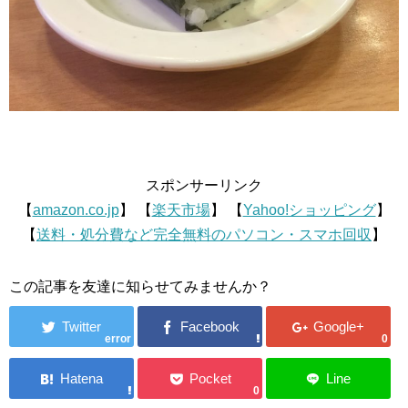
スポンサーリンク
【
amazon.co.jp
】 【
楽天市場
】 【
Yahoo!ショッピング
】
【
送料・処分費など完全無料のパソコン・スマホ回収
】
この記事を友達に知らせてみませんか？
error
0
0