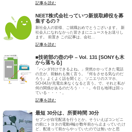
記事を読む
NEET株式会社っていつ新規取締役を募
集するの？
新社会人の皆様、ご就職おめでとうございます。 新
社会人になれなかった皆さまにニュースをお送りし
ます。 前置き この記事は、会社...
記事を読む
■技術部の壺の中 – Vol. 131 [SONYも木
から落ちる]
「ハンダ付けできるよね。」突然かかってきた電話
の主が、前触れも無く言う。『何をさせる気なのだ
ろう』よくよく話を聞くと、ソニエリのスマホ、
SO-04Jが充電出来なくなると言う。で、それと私が
何の関係があるのだろう・・・。今日も地球は回っ
ている・・・・。
記事を読む
最短 30分は、所要時間 30分
セブンが自宅配送を行うとか。そういえばコンビニ
の前にトヨタの電動4輪が数年前から止まっていたけ
ど、配達って前からやっていたのでは無いかと思