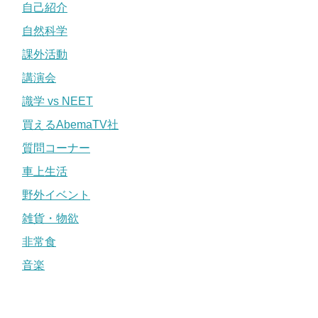
自己紹介
自然科学
課外活動
講演会
識学 vs NEET
買えるAbemaTV社
質問コーナー
車上生活
野外イベント
雑貨・物欲
非常食
音楽