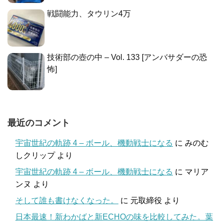
戦闘能力、タウリン4万
技術部の壺の中 – Vol. 133 [アンバサダーの恐
怖]
最近のコメント
宇宙世紀の軌跡 4 – ボール、機動戦士になる
に
みのむ
しクリップ
より
宇宙世紀の軌跡 4 – ボール、機動戦士になる
に
マリア
ンヌ
より
そして誰も書けなくなった。
に
元取締役
より
日本最速！新わかばと新ECHOの味を比較してみた。葉