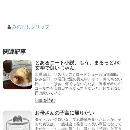
みのむしクリップ
関連記事
とあるニート小説、もう、まるっとJK
文学で良いじゃん。
水曜日は、サスペンス? ロードショー?? 定時間日 =
飲み会?? 水曜日は週の真ん中。そう、何でもない
日。・・・はぁ、何でもないんだよ。週末が救いの
ゴールでも安息日でもなんてもないと、何でもない
日は続いていく。
記事を読む
お母さんの子宮に帰りたい
タイトルがグロいな。でも膵臓を食べたいとか、そ
んな表現は、一般社会で発言して良い単語になって
るかな・・・。思い過ごし。昔なら『子宮』と言う