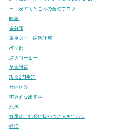
日、没するところの金曜ブログ
映画
未分類
東京タワー建造計画
模型部
深夜コーヒー
災害対策
現金0円生活
社内紹介
突発的な出来事
競馬
終電後、始発に抜かされるまで歩く
経済