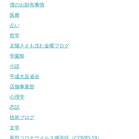
僕のお財布事情
医療
占い
哲学
太陽さえも沈む金曜ブログ
学園祭
小説
平成大反省会
店舗事業部
心理学
恋話
技術ブログ
文学
新型コロナウイルス感染症（COVID-19）