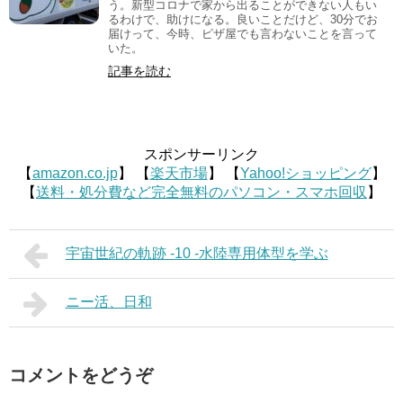
う。新型コロナで家から出ることができない人もい
るわけで、助けになる。良いことだけど、30分でお
届けって、今時、ピザ屋でも言わないことを言って
いた。
記事を読む
スポンサーリンク
【
amazon.co.jp
】 【
楽天市場
】 【
Yahoo!ショッピング
】
【
送料・処分費など完全無料のパソコン・スマホ回収
】
宇宙世紀の軌跡 -10 -水陸専用体型を学ぶ
ニー活、日和
コメントをどうぞ