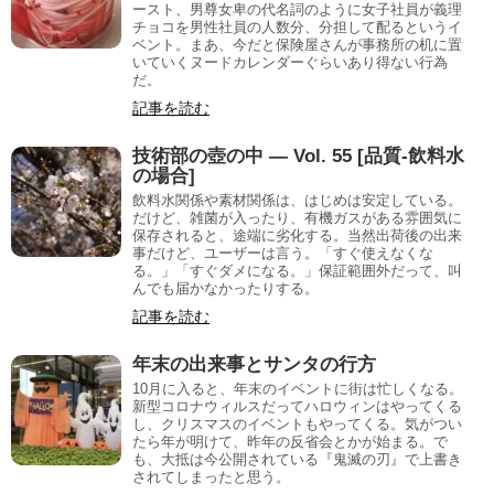
ースト、男尊女卑の代名詞のように女子社員が義理
チョコを男性社員の人数分、分担して配るというイ
ベント。まあ、今だと保険屋さんが事務所の机に置
いていくヌードカレンダーぐらいあり得ない行為
だ。
記事を読む
技術部の壺の中 — Vol. 55 [品質-飲料水
の場合]
飲料水関係や素材関係は、はじめは安定している。
だけど、雑菌が入ったり、有機ガスがある雰囲気に
保存されると、途端に劣化する。当然出荷後の出来
事だけど、ユーザーは言う。「すぐ使えなくな
る。」「すぐダメになる。」保証範囲外だって、叫
んでも届かなかったりする。
記事を読む
年末の出来事とサンタの行方
10月に入ると、年末のイベントに街は忙しくなる。
新型コロナウィルスだってハロウィンはやってくる
し、クリスマスのイベントもやってくる。気がつい
たら年が明けて、昨年の反省会とかが始まる。で
も、大抵は今公開されている『鬼滅の刃』で上書き
されてしまったと思う。