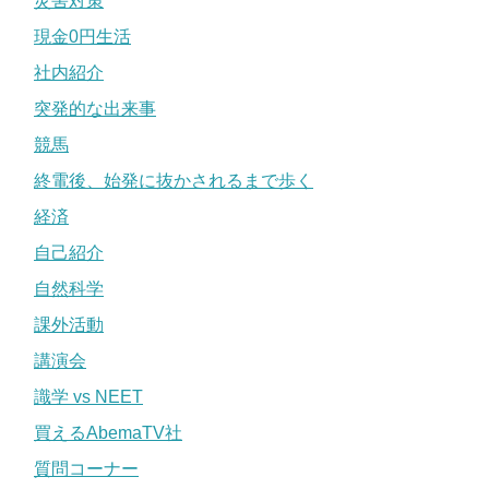
災害対策
現金0円生活
社内紹介
突発的な出来事
競馬
終電後、始発に抜かされるまで歩く
経済
自己紹介
自然科学
課外活動
講演会
識学 vs NEET
買えるAbemaTV社
質問コーナー