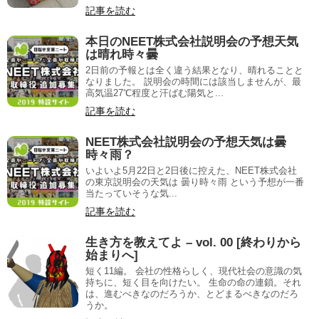
記事を読む
本日のNEET株式会社説明会の予想天気
は晴れ時々曇
2日前の予報とは全く違う結果となり、晴れることと
なりました。 説明会の時間には該当しませんが、最
高気温27℃程度と汗ばむ陽気と...
記事を読む
NEET株式会社説明会の予想天気は曇
時々雨？
いよいよ5月22日と2日後に控えた、NEET株式会社
の東京説明会の天気は 曇り時々雨 という予想が一番
当たっていそうな気...
記事を読む
生き方を教えてよ – vol. 00 [終わりから
始まりへ]
短く11編。 会社の性格らしく、現代社会の意識の気
持ちに、短く目を向けたい。 生命の命の連鎖。それ
は、進むべきなのだろうか、とどまるべきなのだろ
うか。