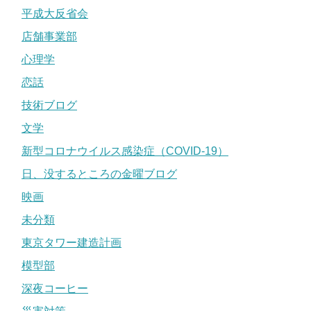
平成大反省会
店舗事業部
心理学
恋話
技術ブログ
文学
新型コロナウイルス感染症（COVID-19）
日、没するところの金曜ブログ
映画
未分類
東京タワー建造計画
模型部
深夜コーヒー