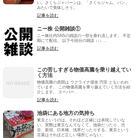
い。さくらジャパーンは、「さくらジャム、パン」
みたいで美味しそう。
記事を読む
ニー株 公開雑談①
ニー株社内SNSの雑談の一部を垂れ流します。 不定
期にて配信。 以下今回分の雑談 ↓↓↓ ...
記事を読む
この苦しすぎる物価高騰を乗り越えてい
く方法
物価高騰の原因は ウクライナ侵攻 円安 ともいわれ
ています。 この物価高騰を乗り越えていく方法を紹
介します。 スーパー...
記事を読む
池袋にある地方の気持ち
東京というのは、それほど正確には表現していな
い。実際は東京なんてなくて、池袋だったり、渋
谷、新宿、日本橋、浅草だったりする。東京という
言葉はそれほど正しい場所じゃない。