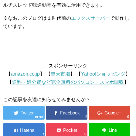
ルチスレッド転送効率を有効に活用できます。
※なおこのブログは１世代前の
エックスサーバー
で動作し
ています。
スポンサーリンク
【
amazon.co.jp
】 【
楽天市場
】 【
Yahoo!ショッピング
】
【
送料・処分費など完全無料のパソコン・スマホ回収
】
この記事を友達に知らせてみませんか？
error
0
0