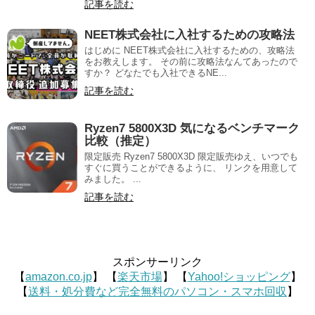
記事を読む
NEET株式会社に入社するための攻略法
はじめに NEET株式会社に入社するための、攻略法
をお教えします。 その前に攻略法なんてあったので
すか？ どなたでも入社できるNE...
記事を読む
Ryzen7 5800X3D 気になるベンチマーク
比較（推定）
限定販売 Ryzen7 5800X3D 限定販売ゆえ、いつでも
すぐに買うことができるように、 リンクを用意して
みました。 ...
記事を読む
スポンサーリンク
【
amazon.co.jp
】 【
楽天市場
】 【
Yahoo!ショッピング
】
【
送料・処分費など完全無料のパソコン・スマホ回収
】