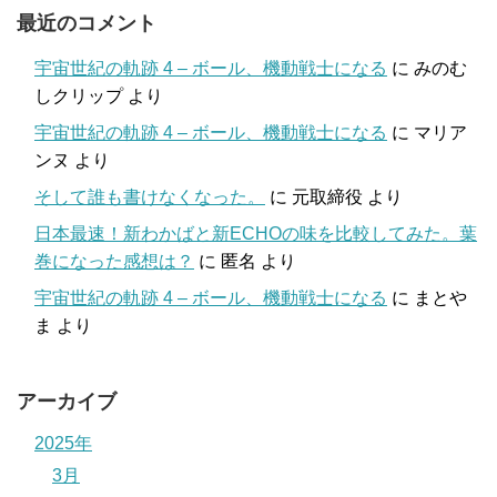
最近のコメント
宇宙世紀の軌跡 4 – ボール、機動戦士になる
に
みのむ
しクリップ
より
宇宙世紀の軌跡 4 – ボール、機動戦士になる
に
マリア
ンヌ
より
そして誰も書けなくなった。
に
元取締役
より
日本最速！新わかばと新ECHOの味を比較してみた。葉
巻になった感想は？
に
匿名
より
宇宙世紀の軌跡 4 – ボール、機動戦士になる
に
まとや
ま
より
アーカイブ
2025年
3月