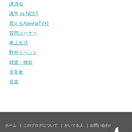
講演会
識学 vs NEET
買えるAbemaTV社
質問コーナー
車上生活
野外イベント
雑貨・物欲
非常食
音楽
ホーム
このブログについて
かいてる人
お問い合わせ
P3P