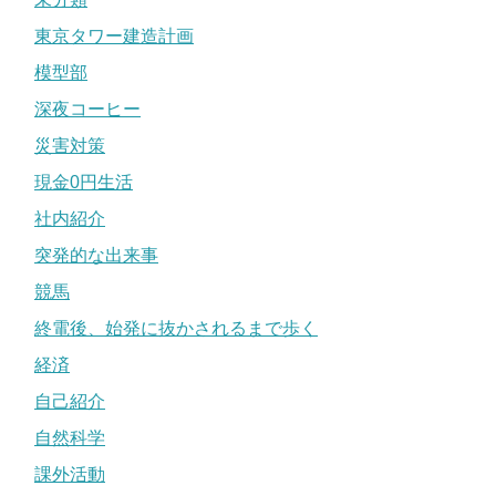
東京タワー建造計画
模型部
深夜コーヒー
災害対策
現金0円生活
社内紹介
突発的な出来事
競馬
終電後、始発に抜かされるまで歩く
経済
自己紹介
自然科学
課外活動