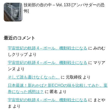
技術部の壺の中 – Vol. 133 [アンバサダーの恐
怖]
最近のコメント
宇宙世紀の軌跡 4 – ボール、機動戦士になる
に
みのむ
しクリップ
より
宇宙世紀の軌跡 4 – ボール、機動戦士になる
に
マリア
ンヌ
より
そして誰も書けなくなった。
に
元取締役
より
日本最速！新わかばと新ECHOの味を比較してみた。葉
巻になった感想は？
に
匿名
より
宇宙世紀の軌跡 4 – ボール、機動戦士になる
に
まとや
ま
より