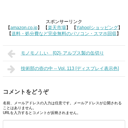
スポンサーリンク
【
amazon.co.jp
】 【
楽天市場
】 【
Yahoo!ショッピング
】
【
送料・処分費など完全無料のパソコン・スマホ回収
】
モノモノしい [02]- アルプス製の缶切り
技術部の壺の中 -- Vol. 113 [ディスプレイ表示色]
コメントをどうぞ
名前、メールアドレスの入力は任意です。メールアドレスが公開される
ことはありません。
URLを入力するとコメントが反映されません。