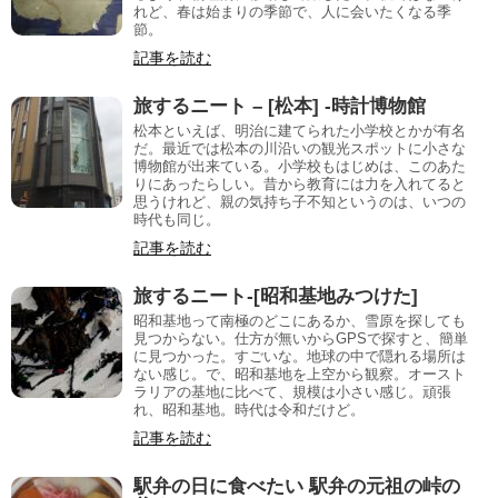
れど、春は始まりの季節で、人に会いたくなる季
節。
記事を読む
旅するニート – [松本] -時計博物館
松本といえば、明治に建てられた小学校とかが有名
だ。最近では松本の川沿いの観光スポットに小さな
博物館が出来ている。小学校もはじめは、このあた
りにあったらしい。昔から教育には力を入れてると
思うけれど、親の気持ち子不知というのは、いつの
時代も同じ。
記事を読む
旅するニート-[昭和基地みつけた]
昭和基地って南極のどこにあるか、雪原を探しても
見つからない。仕方が無いからGPSで探すと、簡単
に見つかった。すごいな。地球の中で隠れる場所は
ない感じ。で、昭和基地を上空から観察。オースト
ラリアの基地に比べて、規模は小さい感じ。頑張
れ、昭和基地。時代は令和だけど。
記事を読む
駅弁の日に食べたい 駅弁の元祖の峠の