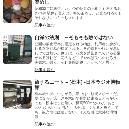
釜めし
昭和32年に誕生した、今の駅弁の元祖とも言えるお
ぎのや 駅弁と言えば、峠の釜めし、と言われる方も
それなりにいらっしゃいます。 ...
記事を読む
自滅の法則 ～そもそも敵ではない
公園の禁止行為に指定される物は、利用者に嫌がら
れる迷惑行為が指定される。その遊具や行いが悪い
わけでは無い。例えば、花火を禁止されている公園
があるけれど、花火をどこでやれば良いのだろう。
後始末が悪く、それを問題視したからだと思う。
記事を読む
旅するニート – [松本] -日本ラジオ博物
館
松本城の堀につながる川沿いは、観光スポットだ。
夏になると涼しさを求めて長野に来る日とも多い。
でも、松本はまだ暑い。標高500mなので、あと
500mぐらい上がると、大分涼しくなると思う。で
も、観光地には違いない。そんな町に意外な博物
館。
記事を読む