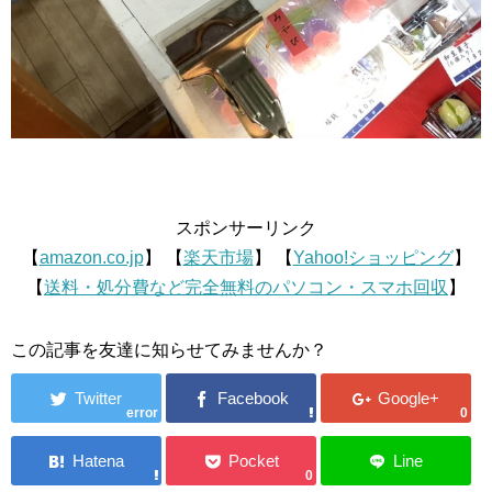
スポンサーリンク
【
amazon.co.jp
】 【
楽天市場
】 【
Yahoo!ショッピング
】
【
送料・処分費など完全無料のパソコン・スマホ回収
】
この記事を友達に知らせてみませんか？
error
0
0