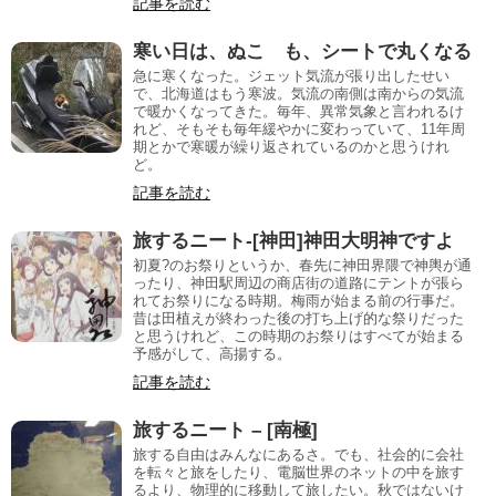
記事を読む
寒い日は、ぬこ も、シートで丸くなる
急に寒くなった。ジェット気流が張り出したせい
で、北海道はもう寒波。気流の南側は南からの気流
で暖かくなってきた。毎年、異常気象と言われるけ
れど、そもそも毎年緩やかに変わっていて、11年周
期とかで寒暖が繰り返されているのかと思うけれ
ど。
記事を読む
旅するニート-[神田]神田大明神ですよ
初夏?のお祭りというか、春先に神田界隈で神輿が通
ったり、神田駅周辺の商店街の道路にテントが張ら
れてお祭りになる時期。梅雨が始まる前の行事だ。
昔は田植えが終わった後の打ち上げ的な祭りだった
と思うけれど、この時期のお祭りはすべてが始まる
予感がして、高揚する。
記事を読む
旅するニート – [南極]
旅する自由はみんなにあるさ。でも、社会的に会社
を転々と旅をしたり、電脳世界のネットの中を旅す
るより、物理的に移動して旅したい。秋ではないけ