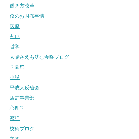
働き方改革
僕のお財布事情
医療
占い
哲学
太陽さえも沈む金曜ブログ
学園祭
小説
平成大反省会
店舗事業部
心理学
恋話
技術ブログ
文学