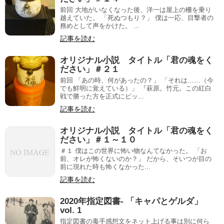
前回 大地がいなくなった後、洋一は屋上の柵を乗り
越えていた。 「死ぬつもり？」 僕は一応、目撃者の
務めとして声をかけた。 ...
記事を読む
オリジナル小説 タイトル「君の魂をく
ださい」＃２１
前回 「あの時、何があったの？」 「それは……（今
でも鮮明に覚えている）」 『萩原。竹元。この紅白
戦で勝った方を正式にピッ...
記事を読む
オリジナル小説 タイトル「君の魂をく
ださい」＃１～１０
＃１ 僕はこの世界に怖い物なんてなかった。 「お
前、オレが怖くないのか？」 だから、そいつが目の
前に現れた時も怖くなかった...
記事を読む
2020年指定図書- 「キャパとゲルダ」
vol. 1
指定図書の毒手感想文をネット上げる事は別に何ら