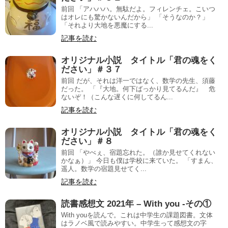
前回 「アハハハ。無駄だよ。フィレンチェ。こいつ
はオレにも驚かないんだから」 「そうなのか？」
「それより大地を悪魔にする...
記事を読む
オリジナル小説 タイトル「君の魂をく
ださい」＃３７
前回 だが、それは洋一ではなく、数学の先生、須藤
だった。 「『大地。何下ばっかり見てるんだ』 危
ないぞ！（こんな遅くに何してるん...
記事を読む
オリジナル小説 タイトル「君の魂をく
ださい」＃８
前回 「やべぇ、宿題忘れた。（誰か見せてくれない
かなぁ）」 今日も僕は学校に来ていた。 「すまん、
遥人。数学の宿題見せてく...
記事を読む
読書感想文 2021年 – With you -その①
With youを読んで。これは中学生の課題図書。文体
はラノベ風で読みやすい。中学生って感想文の字