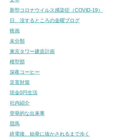
新型コロナウイルス感染症（COVID-19）
日、没するところの金曜ブログ
映画
未分類
東京タワー建造計画
模型部
深夜コーヒー
災害対策
現金0円生活
社内紹介
突発的な出来事
競馬
終電後、始発に抜かされるまで歩く