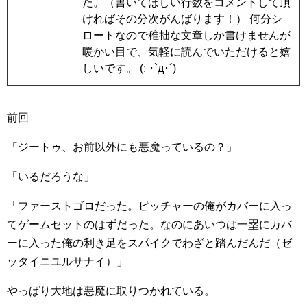
た。（書いてほしい行数をコメントして頂
ければその分次がんばります！） 何分シ
ロートなので稚拙な文章しか書けませんが
暖かい目で、気軽に読んでいただけると嬉
しいです。 (; ･`д･´)
前回
「ジートゥ、お前以外にも悪魔っているの？」
「いるだろうな」
「ファーストゴロだった。ピッチャーの俺がカバーに入っ
てゲームセットのはずだった。なのにあいつは一塁にカバ
ーに入った俺の利き足をスパイクでわざと踏んだんだ（ゼ
ッタイニユルサナイ）」
やっぱり大地は悪魔に取りつかれている。