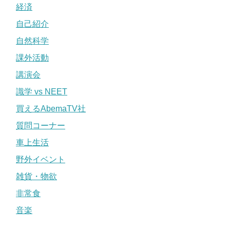
経済
自己紹介
自然科学
課外活動
講演会
識学 vs NEET
買えるAbemaTV社
質問コーナー
車上生活
野外イベント
雑貨・物欲
非常食
音楽