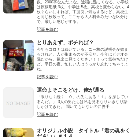
数、2000字なんだよな。途端に難しくなる。小学校
は原稿用紙 3枚、中学は 5枚。高校と変わらない。4
枚ぐらいにすれば、丁度良い気もするけど、高校生
と同じ枚数って、ここから大人料金みたいな区分け
で、厳しい感じがする。
記事を読む
とりあえず、ポチれば？
今年もコロナは続いている。ニー株の説明会が始ま
るけれど、人が集まるのか不安だ。今年はビデオ会
議だから、気楽に見てください！！って気持ちだけ
ど、平日の夜、忙しい人はうっかり忘れてちゃうよ
ね。
記事を読む
運命よそこをどけ、俺が通る
「限りなく続く「０」の先にある「１」を探してい
るんだ。」 3人の男たちは私を見るなりいきなり話
しかけてきた。 聞いてもいないのに勝手...
記事を読む
オリジナル小説 タイトル「君の魂をく
ださい」＃１４