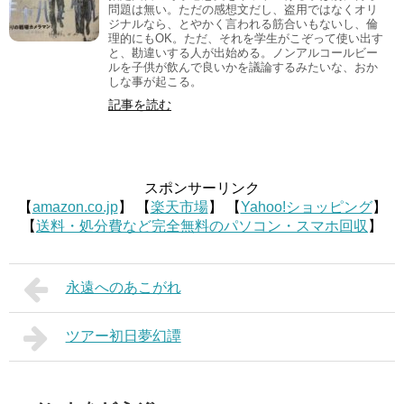
問題は無い。ただの感想文だし、盗用ではなくオリ
ジナルなら、とやかく言われる筋合いもないし、倫
理的にもOK。ただ、それを学生がこぞって使い出す
と、勘違いする人が出始める。ノンアルコールビー
ルを子供が飲んで良いかを議論するみたいな、おか
しな事が起こる。
記事を読む
スポンサーリンク
【
amazon.co.jp
】 【
楽天市場
】 【
Yahoo!ショッピング
】
【
送料・処分費など完全無料のパソコン・スマホ回収
】
永遠へのあこがれ
ツアー初日夢幻譚