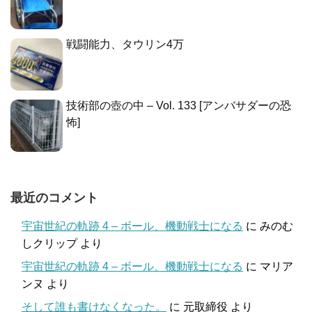
戦闘能力、タウリン4万
技術部の壺の中 – Vol. 133 [アンバサダーの恐
怖]
最近のコメント
宇宙世紀の軌跡 4 – ボール、機動戦士になる
に
みのむ
しクリップ
より
宇宙世紀の軌跡 4 – ボール、機動戦士になる
に
マリア
ンヌ
より
そして誰も書けなくなった。
に
元取締役
より