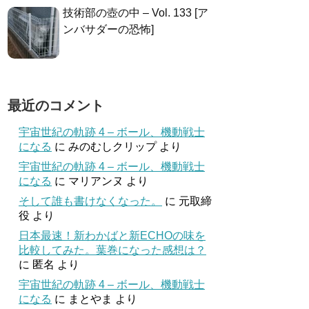
技術部の壺の中 – Vol. 133 [ア
ンバサダーの恐怖]
最近のコメント
宇宙世紀の軌跡 4 – ボール、機動戦士
になる
に
みのむしクリップ
より
宇宙世紀の軌跡 4 – ボール、機動戦士
になる
に
マリアンヌ
より
そして誰も書けなくなった。
に
元取締
役
より
日本最速！新わかばと新ECHOの味を
比較してみた。葉巻になった感想は？
に
匿名
より
宇宙世紀の軌跡 4 – ボール、機動戦士
になる
に
まとやま
より