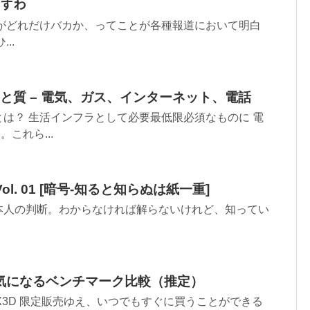
 ですわ
領がどれだけバカか、ってことが各種報道において明白
..
と質 – 電気、ガス、インターネット、電話
は？ 生活インフラとして必要最低限必須なものに 電
。これら...
ol. 01 [暗号-知ると知らぬは紙一重]
本人の判断。わからなければ解らないけれど、知ってい
。
X3D 気になるベンチマーク比較（推定）
800X3D 限定販売ゆえ、いつでもすぐに買うことができる