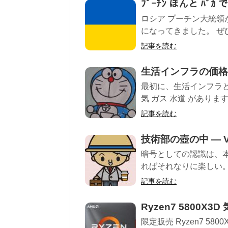
ﾌﾟｰﾁﾝ ほんと ﾊﾞｶ
ロシア プーチン大統
になってきました。 ぜひ.
記事を読む
生活インフラの価格
最初に、生活インフラと
気 ガス 水道 があります
記事を読む
技術部の壺の中 — V
暗号としての認識は、
ればそれなりに楽しい
記事を読む
Ryzen7 5800
限定販売 Ryzen7 5