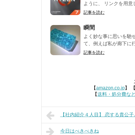
ように、 リンクを用意し
記事を読む
瞬間
よく妙な事に思いを馳
て、例えば私が廊下に行
記事を読む
【
amazon.co.jp
】 
【
送料・処分費な
【社内紹介４人目】 恋する貴公子
今日はべきべきね