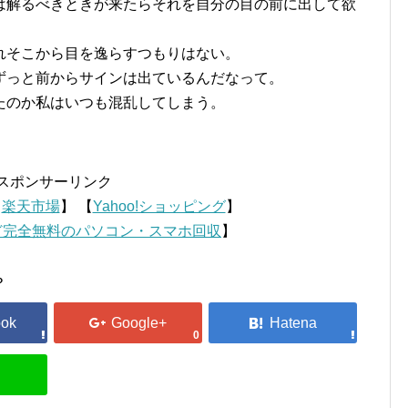
は解るべきときが来たらそれを自分の目の前に出して欲
れそこから目を逸らすつもりはない。
ずっと前からサインは出ているんだなって。
たのか私はいつも混乱してしまう。
スポンサーリンク
【
楽天市場
】 【
Yahoo!ショッピング
】
ど完全無料のパソコン・スマホ回収
】
？
0