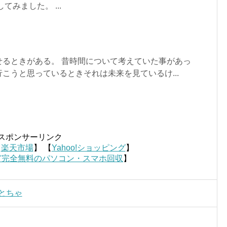
てみました。 ...
せるときがある。 昔時間について考えていた事があっ
こうと思っているときそれは未来を見ているけ...
スポンサーリンク
【
楽天市場
】 【
Yahoo!ショッピング
】
ど完全無料のパソコン・スマホ回収
】
とちゃ