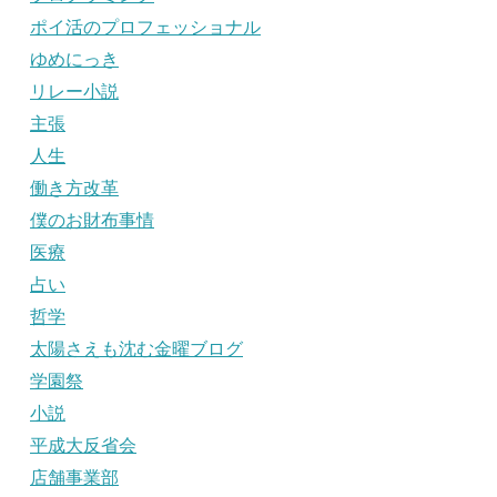
ポイ活のプロフェッショナル
ゆめにっき
リレー小説
主張
人生
働き方改革
僕のお財布事情
医療
占い
哲学
太陽さえも沈む金曜ブログ
学園祭
小説
平成大反省会
店舗事業部