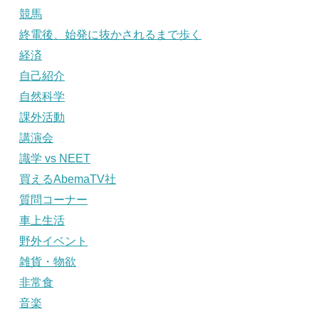
競馬
終電後、始発に抜かされるまで歩く
経済
自己紹介
自然科学
課外活動
講演会
識学 vs NEET
買えるAbemaTV社
質問コーナー
車上生活
野外イベント
雑貨・物欲
非常食
音楽