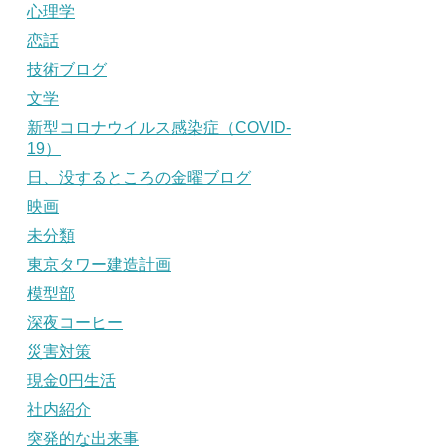
心理学
恋話
技術ブログ
文学
新型コロナウイルス感染症（COVID-
19）
日、没するところの金曜ブログ
映画
未分類
東京タワー建造計画
模型部
深夜コーヒー
災害対策
現金0円生活
社内紹介
突発的な出来事