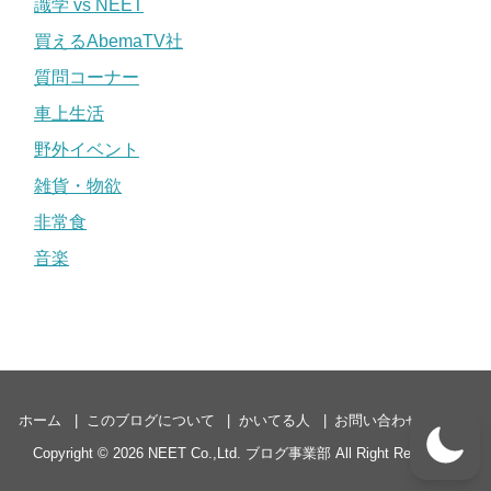
識学 vs NEET
買えるAbemaTV社
質問コーナー
車上生活
野外イベント
雑貨・物欲
非常食
音楽
ホーム
このブログについて
かいてる人
お問い合わせ
P3P
Copyright © 2026
NEET Co.,Ltd. ブログ事業部
All Right Reserved.