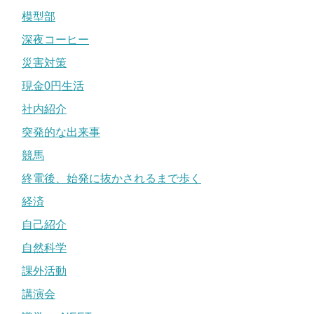
模型部
深夜コーヒー
災害対策
現金0円生活
社内紹介
突発的な出来事
競馬
終電後、始発に抜かされるまで歩く
経済
自己紹介
自然科学
課外活動
講演会