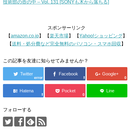
技術部の壺の中 – Vol. 131 [SONYも木から落ちる]
スポンサーリンク
【
amazon.co.jp
】 【
楽天市場
】 【
Yahoo!ショッピング
】
【
送料・処分費など完全無料のパソコン・スマホ回収
】
この記事を友達に知らせてみませんか？
error
0
0
フォローする