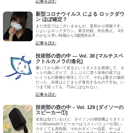
記事を読む
新型コロナウイルス による ロックダウ
ン ほぼ確定？
まだ決定ではございませんが、某所から情報です。
いよいよロックダウン。東京封鎖、外出禁止。 4月
のかなり早い時期から3週間外出不...
記事を読む
技術部の壺の中 — Vol. 38 [マルチスペ
クトルカメラの進化]
書いてから調べて見るというダメさを発揮して、ネ
ットの海にダイブ。久しぶりに漂う深海の底では、
いくつもの新種が発生していて、それは驚きの連続
だった。自体はとどまらず進化するものですね。い
つまで経っても、巧みにはなれない。
記事を読む
技術部の壺の中 – Vol. 129 [ダイソーの
スピーカー①]
名前は似ているけど、ダイソンの掃除機よりダイソ
ーのBluetoothスピーカーはコストバリューが高い。
小さくても高性能。それがダイソー品質。やっぱ