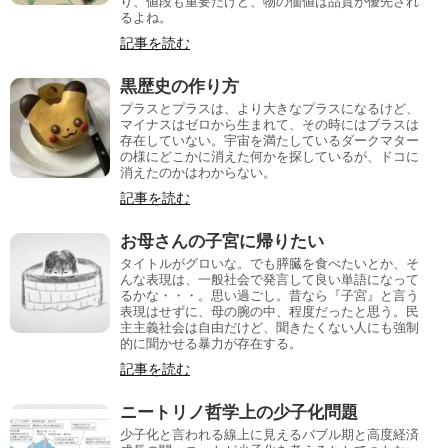
り、値段も重要だけど、物の価値は品質が優先され
るよね。
記事を読む
黒歴史の作り方
プラスとプラスは、より大きなプラスになるけど、
マイナスはゼロから生まれて、その時にはブラスは
存在していない。宇宙を満たしているダークマター
の様にどこかに消えた何かを探しているが、ドコに
消えたのかはわからない。
記事を読む
お母さんの子宮に帰りたい
タイトルがグロいな。でも膵臓を食べたいとか、そ
んな表現は、一般社会で発言して良い単語になって
るかな・・・。思い過ごし。昔なら『子宮』と言う
表現はせずに、母の腕の中、程度だったと思う。民
主主義社会は自由だけど、聞きたくない人にも強制
的に聞かせる暴力が存在する。
記事を読む
ニートリノ哲学上の少子化問題
少子化と言われる線上に見えるバブル期と高度経済