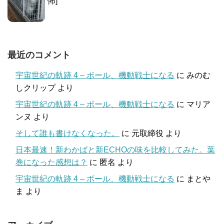
怖]
最近のコメント
宇宙世紀の軌跡 4 – ボール、機動戦士になる
に
みのむ
しクリップ
より
宇宙世紀の軌跡 4 – ボール、機動戦士になる
に
マリア
ンヌ
より
そして誰も書けなくなった。
に
元取締役
より
日本最速！新わかばと新ECHOの味を比較してみた。葉
巻になった感想は？
に
匿名
より
宇宙世紀の軌跡 4 – ボール、機動戦士になる
に
まとや
ま
より