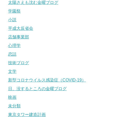
太陽さえも沈む金曜ブログ
学園祭
小説
平成大反省会
店舗事業部
心理学
恋話
技術ブログ
文学
新型コロナウイルス感染症（COVID-19）
日、没するところの金曜ブログ
映画
未分類
東京タワー建造計画