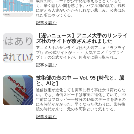
成長の闇。ニートが少子化を考えるととてつもな
く、辛く悲しい闇を感じる。バブル期の陰で、孤独
に耐える人達がいたかもしれない悲しみ。公害は忘
れた頃にやってくる。
記事を読む
【遅いニュース】アニメ大手のサンライ
ズ社のサイトが改ざんされました
アニメ大手のサンライズ社の人気アニメ「ラブライ
ブ!」の公式サイトが・・・ 人気アニメ「ラブライ
ブ！」の公式サイトが、何者かに乗っ取られ...
記事を読む
技術部の壺の中 — Vol. 95 [時代と、脳
と、AIと]
通信技術が進化しても実際に行う事は余り変わらな
い。でも、通信スピードは確実に進化していて、20
年前にはフロッピー一枚分の1MBのデータを送るの
にも時間がかかった。早くなった代わりに、常時接
続の時代が来て、元の木阿弥という気もする。
記事を読む