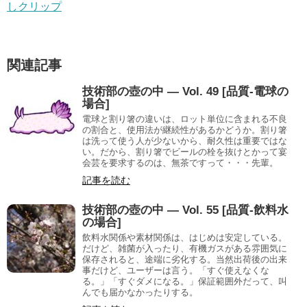
しクリップ
関連記事
技術部の壺の中 — Vol. 49 [品質-電球の
場合]
電球と割り箸の違いは、ロット単位に含まれる不良
の割合と、使用法が継続性があるかどうか。割り箸
は洗って使う人が少ないから、耐久性は重要ではな
い。だから、割り箸でビールの栓を抜けとかって宴
会芸を要求するのは、無茶ですって・・・先輩。
記事を読む
技術部の壺の中 — Vol. 55 [品質-飲料水
の場合]
飲料水関係や素材関係は、はじめは安定している。
だけど、雑菌が入ったり、有機ガスがある雰囲気に
保存されると、途端に劣化する。当然出荷後の出来
事だけど、ユーザーは言う。「すぐ使えなくな
る。」「すぐダメになる。」保証範囲外だって、叫
んでも届かなかったりする。