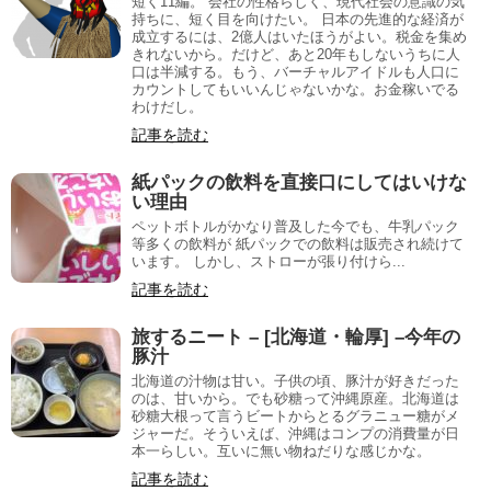
短く11編。 会社の性格らしく、現代社会の意識の気
持ちに、短く目を向けたい。 日本の先進的な経済が
成立するには、2億人はいたほうがよい。税金を集め
きれないから。だけど、あと20年もしないうちに人
口は半減する。もう、バーチャルアイドルも人口に
カウントしてもいいんじゃないかな。お金稼いでる
わけだし。
記事を読む
紙パックの飲料を直接口にしてはいけな
い理由
ペットボトルがかなり普及した今でも、牛乳パック
等多くの飲料が 紙パックでの飲料は販売され続けて
います。 しかし、ストローが張り付けら...
記事を読む
旅するニート – [北海道・輪厚] –今年の
豚汁
北海道の汁物は甘い。子供の頃、豚汁が好きだった
のは、甘いから。でも砂糖って沖縄原産。北海道は
砂糖大根って言うビートからとるグラニュー糖がメ
ジャーだ。そういえば、沖縄はコンプの消費量が日
本一らしい。互いに無い物ねだりな感じかな。
記事を読む