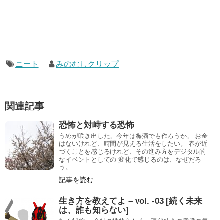
ニート
みのむしクリップ
関連記事
恐怖と対峙する恐怖
うめが咲き出した。今年は梅酒でも作ろうか。 お金
はないけれど、時間が見える生活をしたい。 春が近
づくことを感じるけれど、その進み方をデジタル的
なイベントとしての 変化で感じるのは、なぜだろ
う。
記事を読む
生き方を教えてよ – vol. -03 [続く未来
は、誰も知らない]