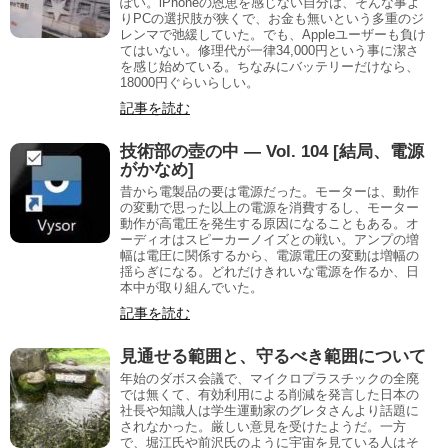
ぽい。iPhoneの恩恵を感じない自分は、そんな事よ
りPCの選択肢が狭くで、お金も無いという多重のジ
レンマで弛緩していた。でも、Appleユーザーも負け
てはいない。修理代が一律34,000円という事に潔さ
を感じ始めている。ちなみにバッテリーだけなら、
18000円ぐらいらしい。
記事を読む
技術部の壺の中 — Vol. 104 [結局、電源
がかなめ]
昔から電製品の要は電源だった。モーターは、動作
の変動で思った以上の電源を消費するし、モーター
動作が高電圧を発生する原因になることもある。オ
ーディオはスピーカーノイズとの戦い。アンプの増
幅は電圧に関係するから、電源電圧の変動は増幅の
揺らぎになる。どれだけきれいな電源を作るか、日
本中が取り組んでいた。
記事を読む
見通せる範囲と、守るべき範囲について
年始のダボス会議で、マイクロプラスチックの全廃
では無くて、有効利用による削減を発言した日本の
社長や知識人は学生運動家のグレタさんより話題に
されなかった。厳しい意見を受けたようだ。一方
で、堀江氏や前沢氏のように宇宙を見ている人はそ