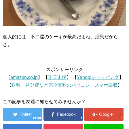
個人的には、不二屋のケーキが最高だよね。庶民だから
さ。
スポンサーリンク
【
amazon.co.jp
】 【
楽天市場
】 【
Yahoo!ショッピング
】
【
送料・処分費など完全無料のパソコン・スマホ回収
】
この記事を友達に知らせてみませんか？
error
0