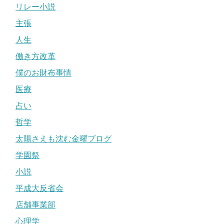
リレー小説
主張
人生
働き方改革
僕のお財布事情
医療
占い
哲学
太陽さえも沈む金曜ブログ
学園祭
小説
平成大反省会
店舗事業部
心理学