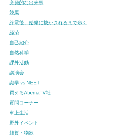
突発的な出来事
競馬
終電後、始発に抜かされるまで歩く
経済
自己紹介
自然科学
課外活動
講演会
識学 vs NEET
買えるAbemaTV社
質問コーナー
車上生活
野外イベント
雑貨・物欲