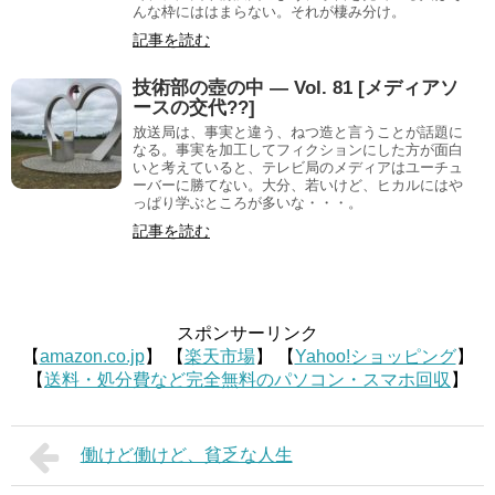
んな枠にははまらない。それが棲み分け。
記事を読む
技術部の壺の中 — Vol. 81 [メディアソ
ースの交代??]
放送局は、事実と違う、ねつ造と言うことが話題に
なる。事実を加工してフィクションにした方が面白
いと考えていると、テレビ局のメディアはユーチュ
ーバーに勝てない。大分、若いけど、ヒカルにはや
っぱり学ぶところが多いな・・・。
記事を読む
スポンサーリンク
【
amazon.co.jp
】 【
楽天市場
】 【
Yahoo!ショッピング
】
【
送料・処分費など完全無料のパソコン・スマホ回収
】
働けど働けど、貧乏な人生