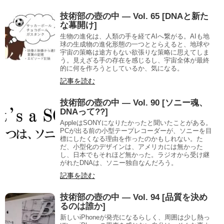
技術部の壺の中 — Vol. 65 [DNAと新た
な幕開け]
生物の進化は、人類の手を経てAIへ繋がる。AIも地
球の生成物の進化形態の一つととらえると、地球や
宇宙の策略は途方もない欲張りな策略に思えてしま
う。見えざる手の存在を感じるし、宇宙全体が最終
的に何を作ろうとしているか、気になる。
記事を読む
技術部の壺の中 — Vol. 90 [ソニー魂、
DNAって??]
AppleはSONYになりたかったと聞いたことがある。
PCが出る前の小型テープレコーダーが、ソニーを目
標にしたくなる理由を作ったのかもしれない。た
だ、小型化のデザインは、アメリカには無かった
し、日本でもそれほど無かった。ラジオから受け継
がれたDNAは、ソニー独自なんだろう。
記事を読む
技術部の壺の中 — Vol. 94 [品質を決め
るのは誰か]
新しいiPhoneが発売になるらしく、周囲は少し熱っ