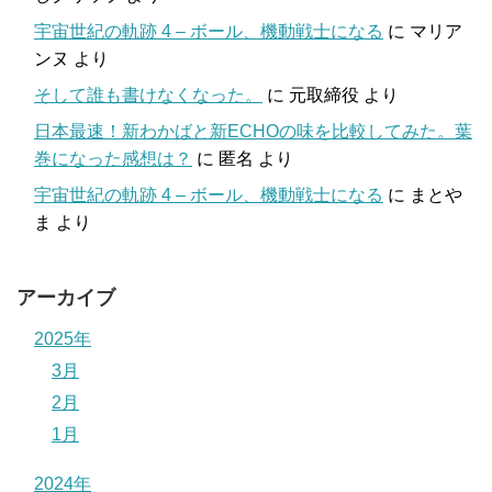
宇宙世紀の軌跡 4 – ボール、機動戦士になる
に
マリア
ンヌ
より
そして誰も書けなくなった。
に
元取締役
より
日本最速！新わかばと新ECHOの味を比較してみた。葉
巻になった感想は？
に
匿名
より
宇宙世紀の軌跡 4 – ボール、機動戦士になる
に
まとや
ま
より
アーカイブ
2025年
3月
2月
1月
2024年