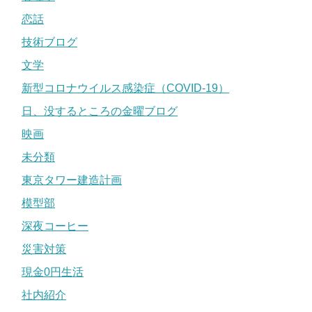
恋話
技術ブログ
文学
新型コロナウイルス感染症（COVID-19）
日、没するところの金曜ブログ
映画
未分類
東京タワー建造計画
模型部
深夜コーヒー
災害対策
現金0円生活
社内紹介