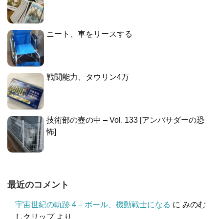
ニート、車をリースする
戦闘能力、タウリン4万
技術部の壺の中 – Vol. 133 [アンバサダーの恐
怖]
最近のコメント
宇宙世紀の軌跡 4 – ボール、機動戦士になる
に
みのむ
しクリップ
より