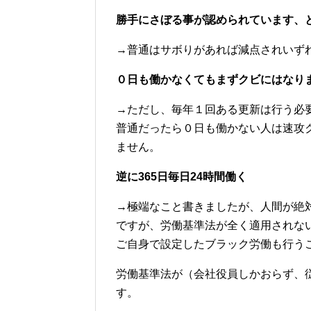
勝手にさぼる事が認められています、
→普通はサボりがあれば減点されいず
０日も働かなくてもまずクビにはなり
→ただし、毎年１回ある更新は行う必
普通だったら０日も働かない人は速攻
ません。
逆に365日毎日24時間働く
→極端なこと書きましたが、人間が絶
ですが、労働基準法が全く適用されな
ご自身で設定したブラック労働も行う
労働基準法が（会社役員しかおらず、
す。