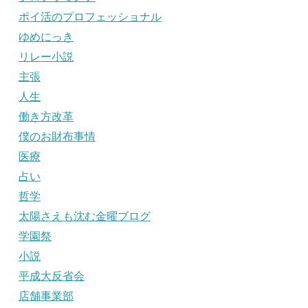
ポイ活のプロフェッショナル
ゆめにっき
リレー小説
主張
人生
働き方改革
僕のお財布事情
医療
占い
哲学
太陽さえも沈む金曜ブログ
学園祭
小説
平成大反省会
店舗事業部