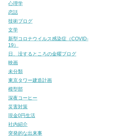
心理学
恋話
技術ブログ
文学
新型コロナウイルス感染症（COVID-
19）
日、没するところの金曜ブログ
映画
未分類
東京タワー建造計画
模型部
深夜コーヒー
災害対策
現金0円生活
社内紹介
突発的な出来事