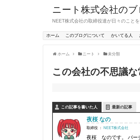
ニート株式会社のブ
NEET株式会社の取締役達が日々のこと
ホーム
このブログについて
かいてる人
ホーム
ニート
未分類
この会社の不思議な
この記事を書いた人
最新の記事
夜桜 なの
取締役
：
NEET株式会社
夜桜 なのです。 バー