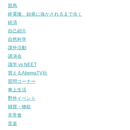
競馬
終電後、始発に抜かされるまで歩く
経済
自己紹介
自然科学
課外活動
講演会
識学 vs NEET
買えるAbemaTV社
質問コーナー
車上生活
野外イベント
雑貨・物欲
非常食
音楽