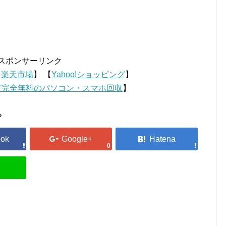
スポンサーリンク
【
楽天市場
】 【
Yahoo!ショッピング
】
ど完全無料のパソコン・スマホ回収
】
？
0