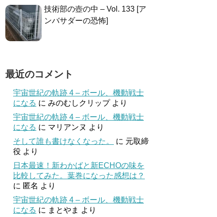
技術部の壺の中 – Vol. 133 [ア
ンバサダーの恐怖]
最近のコメント
宇宙世紀の軌跡 4 – ボール、機動戦士
になる
に
みのむしクリップ
より
宇宙世紀の軌跡 4 – ボール、機動戦士
になる
に
マリアンヌ
より
そして誰も書けなくなった。
に
元取締
役
より
日本最速！新わかばと新ECHOの味を
比較してみた。葉巻になった感想は？
に
匿名
より
宇宙世紀の軌跡 4 – ボール、機動戦士
になる
に
まとやま
より