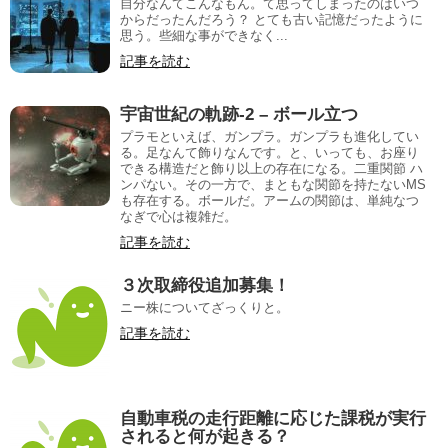
自分なんてこんなもん。て思ってしまったのはいつ
からだったんだろう？ とても古い記憶だったように
思う。些細な事ができなく...
記事を読む
宇宙世紀の軌跡-2 – ボール立つ
プラモといえば、ガンプラ。ガンプラも進化してい
る。足なんて飾りなんです。と、いっても、お座り
できる構造だと飾り以上の存在になる。二重関節 ハ
ンパない。その一方で、まともな関節を持たないMS
も存在する。ボールだ。アームの関節は、単純なつ
なぎで心は複雑だ。
記事を読む
３次取締役追加募集！
ニー株についてざっくりと。
記事を読む
自動車税の走行距離に応じた課税が実行
されると何が起きる？