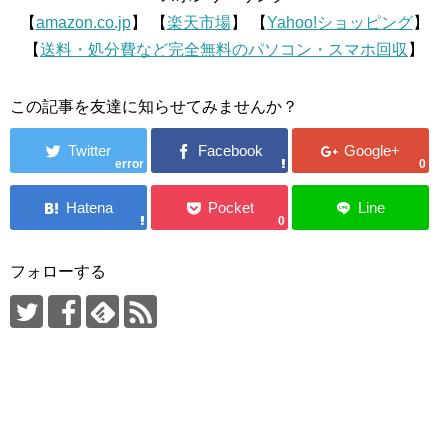
【
amazon.co.jp
】 【
楽天市場
】 【
Yahoo!ショッピング
】
【
送料・処分費など完全無料のパソコン・スマホ回収
】
この記事を友達に知らせてみませんか？
error
0
0
フォローする