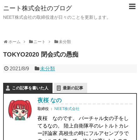
ニート株式会社のブログ
NEET株式会社の取締役達が日々のことを更新します。
ホーム
ニート
未分類
TOKYO2020 閉会式の愚痴
2021/8/9
未分類
この記事を書いた人
最新の記事
夜桜 なの
取締役
：
NEET株式会社
夜桜 なのです。 バーチャル女の子をし
てるなの。 陸上自衛隊卒のレトルトカレ
ー評論家 高校生の時にフルアセンブラで