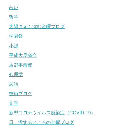
占い
哲学
太陽さえも沈む金曜ブログ
学園祭
小説
平成大反省会
店舗事業部
心理学
恋話
技術ブログ
文学
新型コロナウイルス感染症（COVID-19）
日、没するところの金曜ブログ