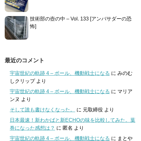
技術部の壺の中 – Vol. 133 [アンバサダーの恐
怖]
最近のコメント
宇宙世紀の軌跡 4 – ボール、機動戦士になる
に
みのむ
しクリップ
より
宇宙世紀の軌跡 4 – ボール、機動戦士になる
に
マリア
ンヌ
より
そして誰も書けなくなった。
に
元取締役
より
日本最速！新わかばと新ECHOの味を比較してみた。葉
巻になった感想は？
に
匿名
より
宇宙世紀の軌跡 4 – ボール、機動戦士になる
に
まとや