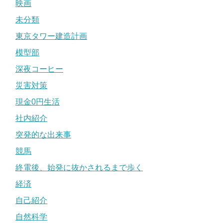
映画
未分類
東京タワー建造計画
模型部
深夜コーヒー
災害対策
現金0円生活
社内紹介
突発的な出来事
競馬
終電後、始発に抜かされるまで歩く
経済
自己紹介
自然科学