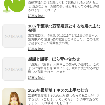
自動車税が走行距離に応じて課税されると起きるこ
と 当然ながら、距離の長い運行を行ってる車は課税
されます。 それによっ...
記事を読む
1007千葉県北西部震源とする地震の主な
被害
東京都23区、埼玉県では2011年3月11日の東日本大
震災以来の 震度5強の地震となりました。 この地震
が起きてから１週間程度の間、...
記事を読む
感謝と謝罪、ほら背中合わせ
『感謝』『謝罪』 人間同士の繋がりの基本は、この
ように背中合わせ 素直に伝え、素直に受け取るのは
難しい言葉 だけど、出来た...
記事を読む
2020年最新版！キスの上手な仕方
2020年最新版！キスの仕方 愛し合ってる二人がキス
するということは、いろいろなシーンの中であるで
しょう。 それ以外にもお子様に...