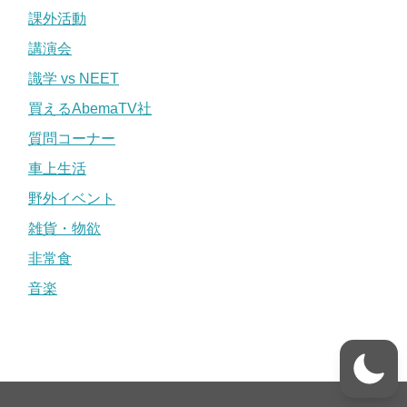
課外活動
講演会
識学 vs NEET
買えるAbemaTV社
質問コーナー
車上生活
野外イベント
雑貨・物欲
非常食
音楽