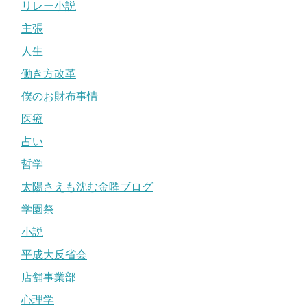
リレー小説
主張
人生
働き方改革
僕のお財布事情
医療
占い
哲学
太陽さえも沈む金曜ブログ
学園祭
小説
平成大反省会
店舗事業部
心理学