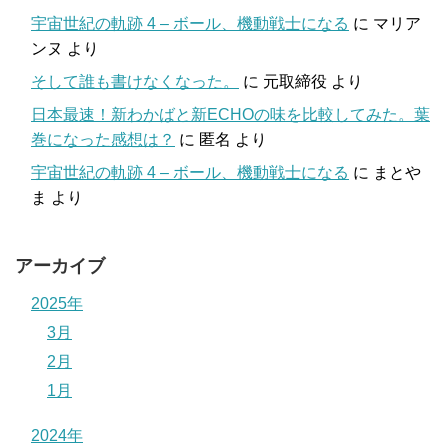
宇宙世紀の軌跡 4 – ボール、機動戦士になる
に
マリア
ンヌ
より
そして誰も書けなくなった。
に
元取締役
より
日本最速！新わかばと新ECHOの味を比較してみた。葉
巻になった感想は？
に
匿名
より
宇宙世紀の軌跡 4 – ボール、機動戦士になる
に
まとや
ま
より
アーカイブ
2025年
3月
2月
1月
2024年