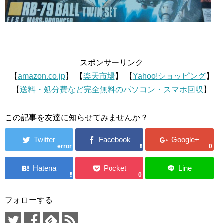
スポンサーリンク
【
amazon.co.jp
】 【
楽天市場
】 【
Yahoo!ショッピング
】
【
送料・処分費など完全無料のパソコン・スマホ回収
】
この記事を友達に知らせてみませんか？
error
0
0
フォローする