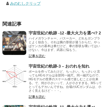
みのむしクリップ
関連記事
宇宙世紀の軌跡 -12 -最大火力を選べ? 2
ハイメガランチャー、バスーカー、どれもガンプラ
とよく似合う。それは腕の形状が違うからだ。やっ
ぱケンカの基本は拳だけど、拳の形状を嘆いてはい
けない。今はまず、武器に悩もう。
記事を読む
宇宙世紀の軌跡-3 – おのれを知れ
ボールを作ってみたけど、ちっさい。ちっさいと言
ってもHGモデルは全部同一縮尺。同一縮尺なので、
HGモデルの世界のスケール感で楽しむことが出来
る。で、何が小さいって、人が小さすぎる。MSって
とってもデカいんですね。台場のUCガンダムは、小
さく見えるけど・・・。
記事を読む