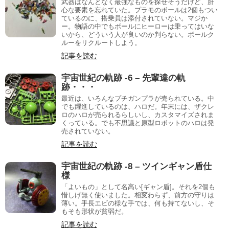
武器はなんとなく最強なものを探せそうだけど、肝
心な要素を忘れていた。プラモのボールは2個もつい
ているのに、搭乗員は添付されていない。マジか
ー。物語の中でもボールにヒーローは乗ってはいな
いから、どういう人が良いのか判らない。ボールク
ルーをリクルートしよう。
記事を読む
宇宙世紀の軌跡 -6 – 先輩達の軌
跡・・・
最近は、いろんなプチガンプラが売られている。中
でも躍進しているのは、ハロだ。年末には、ザクレ
ロのハロが売られるらしいし、カスタマイズされま
くっている。でも不思議と原型ロボットのハロは発
売されていない。
記事を読む
宇宙世紀の軌跡 -8 – ツインギャン盾仕
様
「よいもの」として名高い[ギャン盾]。それを2個も
惜しげ無く使いました。相変わらず、前方の守りは
薄い。手長エビの様な手では、何も持てないし、そ
もそも形状が貧弱だ。
記事を読む