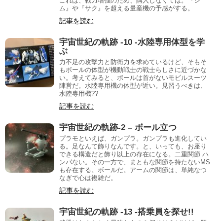
これは、戦力増強のため、購入しなくては。『シ
ム』や『サク』を超える量産機の予感がする。
記事を読む
宇宙世紀の軌跡 -10 -水陸専用体型を学
ぶ
力不足の攻撃力と防衛力を求めているけど、そもそ
もボールの体型が機動戦士の戦士らしさに近づかな
い。考えてみると、ボールは首がないモビルスーツ
陣営だ。水陸専用機の体型が近い。見習うべきは、
水陸専用機??
記事を読む
宇宙世紀の軌跡-2 – ボール立つ
プラモといえば、ガンプラ。ガンプラも進化してい
る。足なんて飾りなんです。と、いっても、お座り
できる構造だと飾り以上の存在になる。二重関節 ハ
ンパない。その一方で、まともな関節を持たないMS
も存在する。ボールだ。アームの関節は、単純なつ
なぎで心は複雑だ。
記事を読む
宇宙世紀の軌跡 -13 -搭乗員を探せ!!