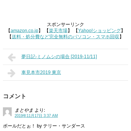
スポンサーリンク
【
amazon.co.jp
】 【
楽天市場
】 【
Yahoo!ショッピング
】
【
送料・処分費など完全無料のパソコン・スマホ回収
】
夢日記-ミノムシの場合 [2019-11/11]
車見本市2019 東京
コメント
まとやま
より:
2019年11月17日 3:37 AM
ボールだとぉ！ by テリー・サンダース