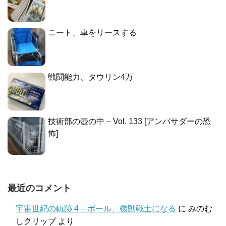
ニート、車をリースする
戦闘能力、タウリン4万
技術部の壺の中 – Vol. 133 [アンバサダーの恐
怖]
最近のコメント
宇宙世紀の軌跡 4 – ボール、機動戦士になる
に
みのむ
しクリップ
より