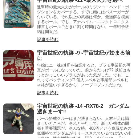
宇宙世紀の軌跡 -11 -最大火力を選べ
進撃時の最大火力がボールのミジンコ・ハンド・ポ
ジションをカバーする。すでに頭にはバスーガーが
付いている。それ以上の武器は何か。最適解を模索
するボール。でも、アナハイム・エレクトロニクス
陣営もボールごときに割く時間はない。一年戦争終
結は間近だ。
記事を読む
宇宙世紀の軌跡 -9 -宇宙世紀が始まる前
に
年始にニー株のHPを確認すると、プラモ事業部の写
真がボールになっていた。前からだっけ?? 以前はも
っとかっこいいプラモがあった気がした。でも、こ
れってバッティング? 個人レベルと事業部レベルじ
ゃ格が違いすぎるから、ノープロブレムだよね。
記事を読む
宇宙世紀の軌跡 -14 -RX78-2 ガンダム
逝きまーす!!
ボール搭載クルーはまだ決まらない。人材不足は悩
ましいところだ。それと平行して、新しい機体の開
発も重要課題だ。そんな時、480円という食玩なみの
低価格でガンダムがリリースされているではないか!!