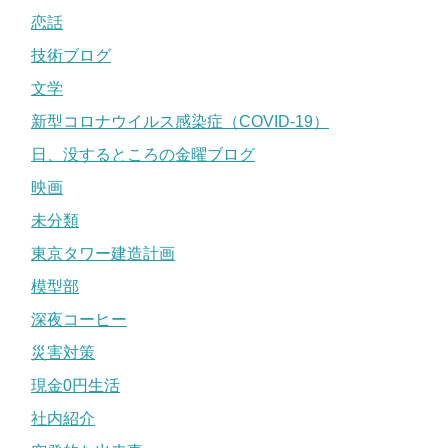
恋話
技術ブログ
文学
新型コロナウイルス感染症（COVID-19）
日、没するところの金曜ブログ
映画
未分類
東京タワー建造計画
模型部
深夜コーヒー
災害対策
現金0円生活
社内紹介