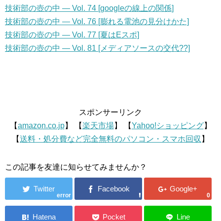
技術部の壺の中 — Vol. 74 [googleの線上の関係]
技術部の壺の中 — Vol. 76 [膨れる電池の見分けかた]
技術部の壺の中 — Vol. 77 [夏はEスポ]
技術部の壺の中 — Vol. 81 [メディアソースの交代??]
スポンサーリンク
【
amazon.co.jp
】 【
楽天市場
】 【
Yahoo!ショッピング
】
【
送料・処分費など完全無料のパソコン・スマホ回収
】
この記事を友達に知らせてみませんか？
error
0