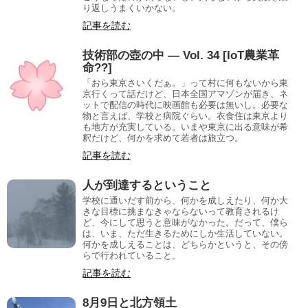
り返しうまくいかない。
記事を読む
技術部の壺の中 — Vol. 34 [IoT農業革
命??]
「おら東京さいくだぁ。」って村に何もないから東
京行くって話だけど、日本全国アマゾンが届き、ネ
ットで配信の時代に映画館も必要は無いし。必要な
物と言えば、学校と病院ぐらい。衣食住は東京より
も地方が充実している。いまや東京に出る意味が希
釈だけど、何かを求めて若者は旅立つ。
記事を読む
人が到達するということ
学校に通いだす前から、何かを成しえたり、何か大
きな目標に挑まなきゃならないって教育されるけ
ど、今にして思うと意味がなかった。だって、僕ら
は、いま、ただ生きるためにしか生活していない。
何かを成しえることは、どちらかというと、その傍
らで行われていること。
記事を読む
8月9日と北方領土