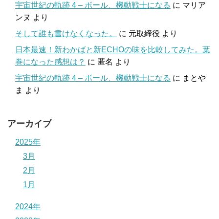
宇宙世紀の軌跡 4 – ボール、機動戦士になる
に
マリア
ンヌ
より
そして誰も書けなくなった。
に
元取締役
より
日本最速！新わかばと新ECHOの味を比較してみた。葉
巻になった感想は？
に
匿名
より
宇宙世紀の軌跡 4 – ボール、機動戦士になる
に
まとや
ま
より
アーカイブ
2025年
3月
2月
1月
2024年