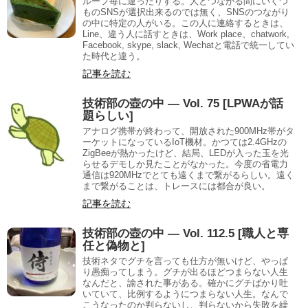
ループ毎に違ったりする。人とつながる間にいくつ
ものSNSが選択出来るのでは無く、SNSのつながり
の中に特定の人がいる。この人に連絡するときは、
Line、違う人に話すときは、Work place、chatwork,
Facebook, skype, slack, Wechatと電話で統一してい
た時代と違う。
記事を読む
技術部の壺の中 — Vol. 75 [LPWAが話
題らしい]
アナログ携帯が終わって、開放された900MHz帯がタ
ーケットになっているIoT機材。かつては2.4GHzの
ZigBeeが熱かったけど、結局、LEDが入った玉を光
らせるデモしか見たことがなかった。今度の省電力
通信は920MHzでとても遠くまで繋がるらしい。遠く
まで繋がることは、トレースには都合が良い。
記事を読む
技術部の壺の中 — Vol. 112.5 [職人と専
任と偽物と]
技術ネタでグチを言っても仕方が無いけど、やっぱ
り愚痴ってしまう。グチが出るほどつまらない人生
なんだと、諭された事がある。確かにグチばかり吐
いていて、比例するようにつまらない人生。なんで
こうなったのか判らないし、判らないから失敗を繰