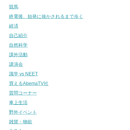
競馬
終電後、始発に抜かされるまで歩く
経済
自己紹介
自然科学
課外活動
講演会
識学 vs NEET
買えるAbemaTV社
質問コーナー
車上生活
野外イベント
雑貨・物欲