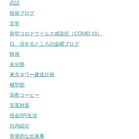
恋話
技術ブログ
文学
新型コロナウイルス感染症（COVID-19）
日、没するところの金曜ブログ
映画
未分類
東京タワー建造計画
模型部
深夜コーヒー
災害対策
現金0円生活
社内紹介
突発的な出来事