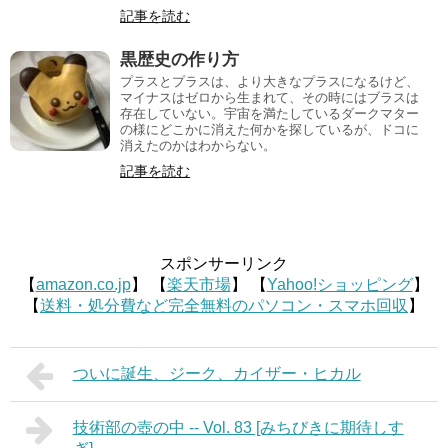
記事を読む
黒歴史の作り方
プラスとプラスは、より大きなプラスになるけど、
マイナスはゼロから生まれて、その時にはブラスは
存在していない。宇宙を満たしているダークマター
の様にどこかに消えた何かを探しているが、ドコに
消えたのかはわからない。
記事を読む
スポンサーリンク
【
amazon.co.jp
】 【
楽天市場
】 【
Yahoo!ショッピング
】
【
送料・処分費など完全無料のパソコン・スマホ回収
】
ついに誕生、ジーク、カイザー・ヒカル
技術部の壺の中 -- Vol. 83 [みちびきに期待しす