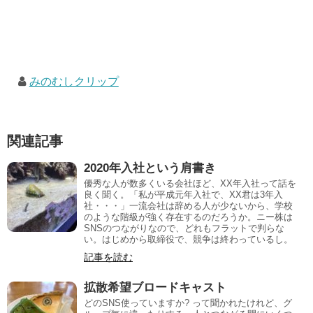
みのむしクリップ
関連記事
2020年入社という肩書き
優秀な人が数多くいる会社ほど、XX年入社って話を
良く聞く。「私が平成元年入社で、XX君は3年入
社・・・」一流会社は辞める人が少ないから、学校
のような階級が強く存在するのだろうか。ニー株は
SNSのつながりなので、どれもフラットで判らな
い。はじめから取締役で、競争は終わっているし。
記事を読む
拡散希望ブロードキャスト
どのSNS使っていますか? って聞かれたけれど、グ