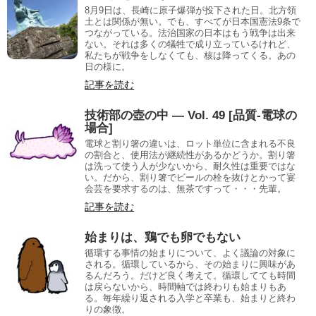
8月9日は、長崎に原子爆弾が投下された日。北方領
土とは関係が無い。でも、すべてが日本国憲法9条で
つながっている。法治国家の日本はもう戦争は出来
ない。それは多くの犠牲で成り立っているけれど、
私たちが戦争をしなくても、核は降ってくる。あの
日の様に。
記事を読む
技術部の壺の中 — Vol. 49 [品質-電球の
場合]
電球と割り箸の違いは、ロット単位に含まれる不良
の割合と、使用法が継続性があるかどうか。割り箸
は洗って使う人が少ないから、耐久性は重要ではな
い。だから、割り箸でビールの栓を抜けとかって宴
会芸を要求するのは、無茶ですって・・・先輩。
記事を読む
始まりは、鶏でも卵でもない
循環する事情の始まりについて、よく議論の対象に
される。循環しているから、その始まりに興味があ
るんだろう。だけど良く考えて。循環してても時間
は戻らないから、時間軸では終わりも始まりもあ
る。毎年繰り返される入学と卒業も、始まりと終わ
りの象徴。