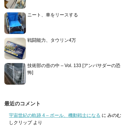
ニート、車をリースする
戦闘能力、タウリン4万
技術部の壺の中 – Vol. 133 [アンバサダーの恐
怖]
最近のコメント
宇宙世紀の軌跡 4 – ボール、機動戦士になる
に
みのむ
しクリップ
より