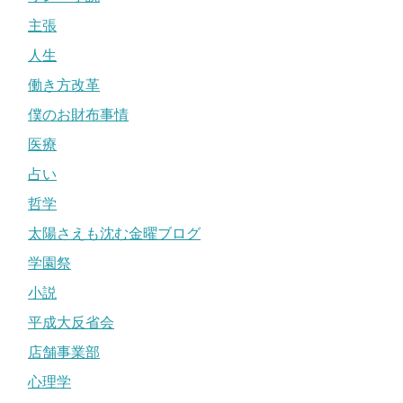
主張
人生
働き方改革
僕のお財布事情
医療
占い
哲学
太陽さえも沈む金曜ブログ
学園祭
小説
平成大反省会
店舗事業部
心理学