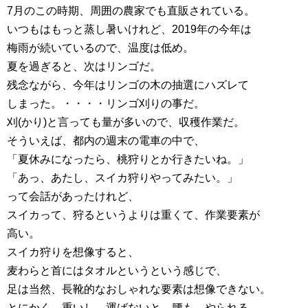
7月のこの時期、周囲の農家でも直販されている。
いつもはもっと蒸し暑いけれど、2019年の今年は
梅雨が続いているので、温度は低め。
夏を過ぎると、次はリンゴだ。
残念ながら、今年はリンゴの木の抽選にハズレて
しまった。・・・・リンゴ刈りの事だ。
刈(かり)と言っても量が多いので、収穫作業だ。
そういえば、都内の週末の電車の中で、
「夏休みになったら、桃狩りとか行きたいね。」
「あっ、あたし、スイカ狩りやってみたい。」
って会話があったけれど、
スイカって、狩るというよりは重くて、作業要素が
高い。
スイカ狩りを想像すると、
麦わらと首にはタオルというという感じで、
足は当然、長靴的なおしゃれな要素は想像できない。
とにかく、重いし、運ばないと。腰も、やられる。