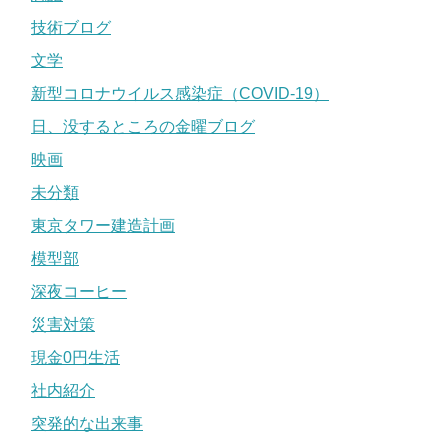
技術ブログ
文学
新型コロナウイルス感染症（COVID-19）
日、没するところの金曜ブログ
映画
未分類
東京タワー建造計画
模型部
深夜コーヒー
災害対策
現金0円生活
社内紹介
突発的な出来事