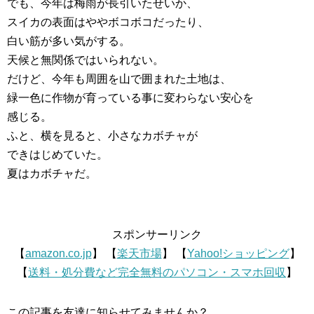
でも、今年は梅雨が長引いたせいか、
スイカの表面はややボコボコだったり、
白い筋が多い気がする。
天候と無関係ではいられない。
だけど、今年も周囲を山で囲まれた土地は、
緑一色に作物が育っている事に変わらない安心を
感じる。
ふと、横を見ると、小さなカボチャが
できはじめていた。
夏はカボチャだ。
スポンサーリンク
【
amazon.co.jp
】 【
楽天市場
】 【
Yahoo!ショッピング
】
【
送料・処分費など完全無料のパソコン・スマホ回収
】
この記事を友達に知らせてみませんか？