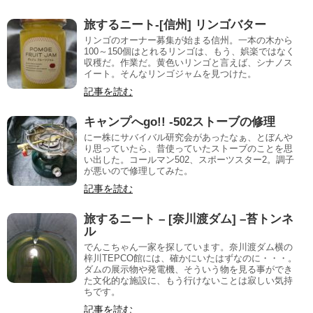
旅するニート-[信州] リンゴバター
リンゴのオーナー募集が始まる信州。一本の木から
100～150個はとれるリンゴは、もう、娯楽ではなく
収穫だ。作業だ。黄色いリンゴと言えば、シナノス
イート。そんなリンゴジャムを見つけた。
記事を読む
キャンプへgo!! -502ストーブの修理
にー株にサバイバル研究会があったなぁ、とぼんや
り思っていたら、昔使っていたストーブのことを思
い出した。コールマン502、スポーツスター2。調子
が悪いので修理してみた。
記事を読む
旅するニート – [奈川渡ダム] –苔トンネ
ル
でんこちゃん一家を探しています。奈川渡ダム横の
梓川TEPCO館には、確かにいたはずなのに・・・。
ダムの展示物や発電機、そういう物を見る事ができ
た文化的な施設に、もう行けないことは寂しい気持
ちです。
記事を読む