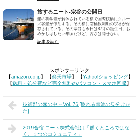
旅するニート-宗谷の公開日
船の科学館が解体されている横で国際桟橋にクルー
ズ客船が停泊する。その横に南極観測船の宗谷が保
存されている。その宗谷も今日は87才の誕生日。お
めかしはしたい年頃だけど、古さは隠せない。
記事を読む
スポンサーリンク
【
amazon.co.jp
】 【
楽天市場
】 【
Yahoo!ショッピング
】
【
送料・処分費など完全無料のパソコン・スマホ回収
】
技術部の壺の中 -- Vol. 76 [膨れる電池の見分けか
た]
2019合宿 ニート株式会社は「働くところではな
く。１つのコミュニティ」