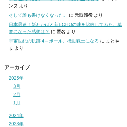
ンヌ
より
そして誰も書けなくなった。
に
元取締役
より
日本最速！新わかばと新ECHOの味を比較してみた。葉
巻になった感想は？
に
匿名
より
宇宙世紀の軌跡 4 – ボール、機動戦士になる
に
まとや
ま
より
アーカイブ
2025年
3月
2月
1月
2024年
2023年