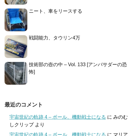
ニート、車をリースする
戦闘能力、タウリン4万
技術部の壺の中 – Vol. 133 [アンバサダーの恐
怖]
最近のコメント
宇宙世紀の軌跡 4 – ボール、機動戦士になる
に
みのむ
しクリップ
より
宇宙世紀の軌跡 4 – ボール、機動戦士になる
に
マリア