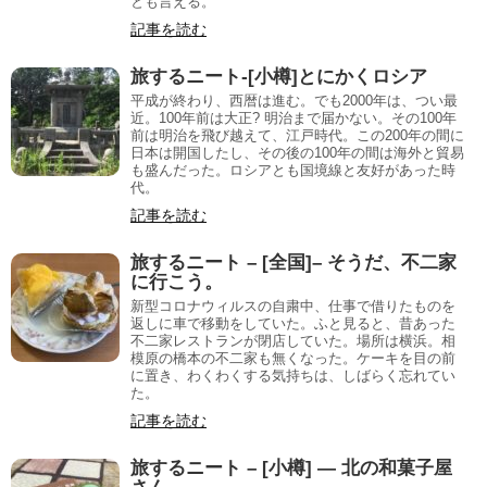
とも言える。
記事を読む
旅するニート-[小樽]とにかくロシア
平成が終わり、西暦は進む。でも2000年は、つい最
近。100年前は大正? 明治まで届かない。その100年
前は明治を飛び越えて、江戸時代。この200年の間に
日本は開国したし、その後の100年の間は海外と貿易
も盛んだった。ロシアとも国境線と友好があった時
代。
記事を読む
旅するニート – [全国]– そうだ、不二家
に行こう。
新型コロナウィルスの自粛中、仕事で借りたものを
返しに車で移動をしていた。ふと見ると、昔あった
不二家レストランが閉店していた。場所は横浜。相
模原の橋本の不二家も無くなった。ケーキを目の前
に置き、わくわくする気持ちは、しばらく忘れてい
た。
記事を読む
旅するニート – [小樽] — 北の和菓子屋