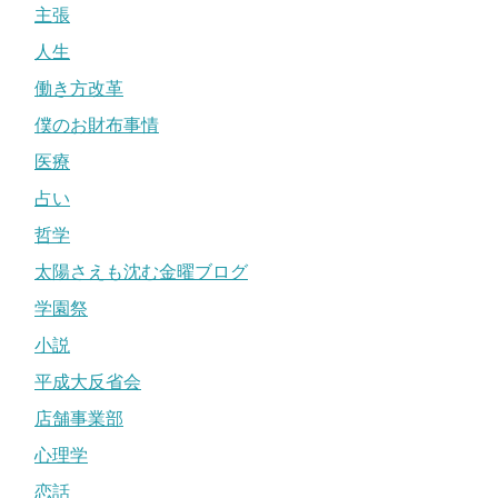
主張
人生
働き方改革
僕のお財布事情
医療
占い
哲学
太陽さえも沈む金曜ブログ
学園祭
小説
平成大反省会
店舗事業部
心理学
恋話