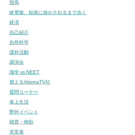
競馬
終電後、始発に抜かされるまで歩く
経済
自己紹介
自然科学
課外活動
講演会
識学 vs NEET
買えるAbemaTV社
質問コーナー
車上生活
野外イベント
雑貨・物欲
非常食