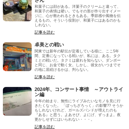
さん
和菓子には顔がある。洋菓子のクリームと違って、
和菓子の表情は硬い。でもその形が作り出すイメー
ジに、心が救われるときもある。季節感や風物を伝
えるもの。そういう役割が、和菓子にはあるのかも
しれない。
記事を読む
卓美との戦い
関東では新年の駅伝が定着している様に、ここ5年
間、定番になっている戦いが、私には、ある。タク
ミとの戦いだ。タクミは疲れを知らない。ダンボー
と同じ、お金で動く女。しかし、彼女がいつまでそ
の地に居続けるかは、判らない。
記事を読む
2024年、コンサート事情 ～アウトライ
ン編
今年の始まり、無性にライブみたいなモノを見に行
きたくなった。 「ぼっちざろっく」の影響?? そうか
もしれないけれど、ガールズバンドが増えたのも
『ある』と思う。よあそび、よにげ、ずっまよ。夜
更かしせずにはいられない・・・。
記事を読む