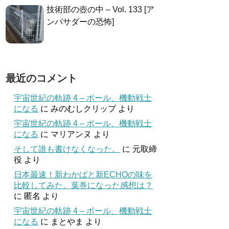
技術部の壺の中 – Vol. 133 [ア
ンバサダーの恐怖]
最近のコメント
宇宙世紀の軌跡 4 – ボール、機動戦士
になる
に
みのむしクリップ
より
宇宙世紀の軌跡 4 – ボール、機動戦士
になる
に
マリアンヌ
より
そして誰も書けなくなった。
に
元取締
役
より
日本最速！新わかばと新ECHOの味を
比較してみた。葉巻になった感想は？
に
匿名
より
宇宙世紀の軌跡 4 – ボール、機動戦士
になる
に
まとやま
より