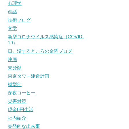
心理学
恋話
技術ブログ
文学
新型コロナウイルス感染症（COVID-
19）
日、没するところの金曜ブログ
映画
未分類
東京タワー建造計画
模型部
深夜コーヒー
災害対策
現金0円生活
社内紹介
突発的な出来事