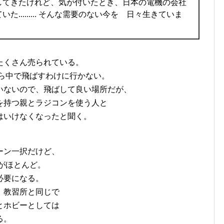
してきたけれど、気が付いたとき、日本の電機の会社
......... そんな需要のない今を 日々生きていま
たくさん売られている。
こら中で飛ばすわけに行かない。
いないので、飛ばして良い場所だが、
を持つ親とラジコンを使う人と
はいけなくなったと聞く。
ーン一択だけど、
物がほとんど。
必要になる。
、教習所と同じで
とホビーとしては
る。