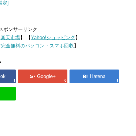
選定]
スポンサーリンク
【
楽天市場
】 【
Yahoo!ショッピング
】
ど完全無料のパソコン・スマホ回収
】
？
0