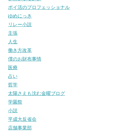
ポイ活のプロフェッショナル
ゆめにっき
リレー小説
主張
人生
働き方改革
僕のお財布事情
医療
占い
哲学
太陽さえも沈む金曜ブログ
学園祭
小説
平成大反省会
店舗事業部