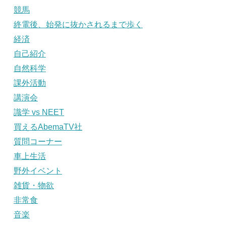
競馬
終電後、始発に抜かされるまで歩く
経済
自己紹介
自然科学
課外活動
講演会
識学 vs NEET
買えるAbemaTV社
質問コーナー
車上生活
野外イベント
雑貨・物欲
非常食
音楽