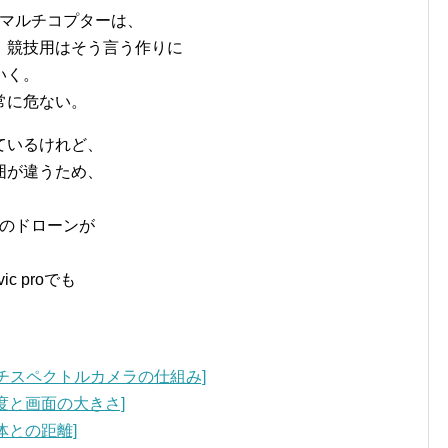
るマルチコプターは、
、競技用はそう言う作りに
いく。
常に危ない。
ているけれど、
囲が違うため、
Iのドローンが
 proでも
 マルチスペクトルカメラの仕組み]
解像度と画面の大きさ]
写体との距離]