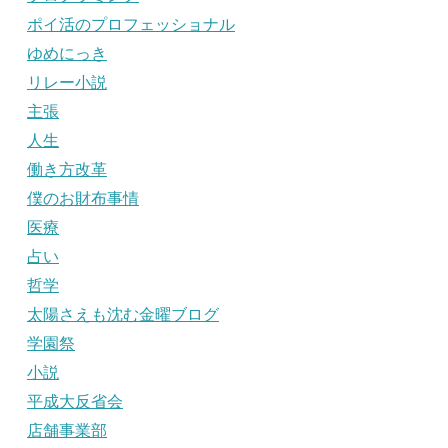
ポイ活のプロフェッショナル
ゆめにっき
リレー小説
主張
人生
働き方改革
僕のお財布事情
医療
占い
哲学
太陽さえも沈む金曜ブログ
学園祭
小説
平成大反省会
店舗事業部