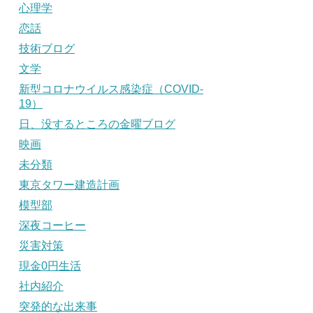
心理学
恋話
技術ブログ
文学
新型コロナウイルス感染症（COVID-
19）
日、没するところの金曜ブログ
映画
未分類
東京タワー建造計画
模型部
深夜コーヒー
災害対策
現金0円生活
社内紹介
突発的な出来事