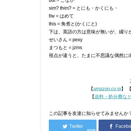
but = こなか
sim? thim? = とにも・かくにも・
f/w = はめて
this = 角煮と(かくにと)
下は、英語の方は意味が無いが、綴り
せいさん = pexy
まつもと = jzms
視点が違うと、たまに不思議な偶然に
【
amazon.co.jp
】 
【
送料・処分費な
この記事を友達に知らせてみませんか
error