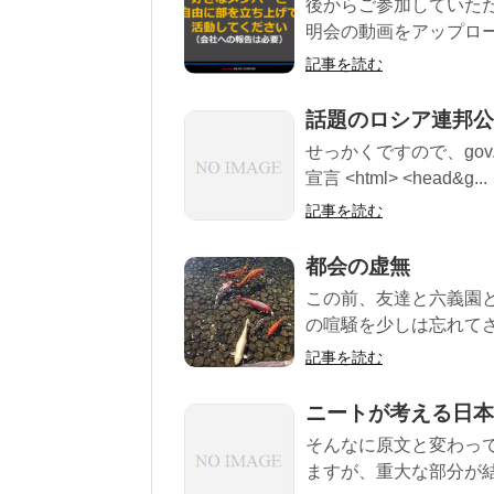
後からご参加していた
明会の動画をアップロー
記事を読む
話題のロシア連邦公
せっかくですので、gov
宣言 <html> <head&g...
記事を読む
都会の虚無
この前、友達と六義園と
の喧騒を少しは忘れてさ、
記事を読む
ニートが考える日本
そんなに原文と変わっ
ますが、重大な部分が結構