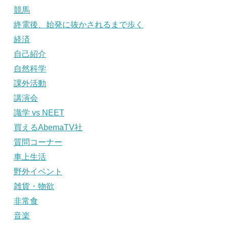
競馬
終電後、始発に抜かされるまで歩く
経済
自己紹介
自然科学
課外活動
講演会
識学 vs NEET
買えるAbemaTV社
質問コーナー
車上生活
野外イベント
雑貨・物欲
非常食
音楽