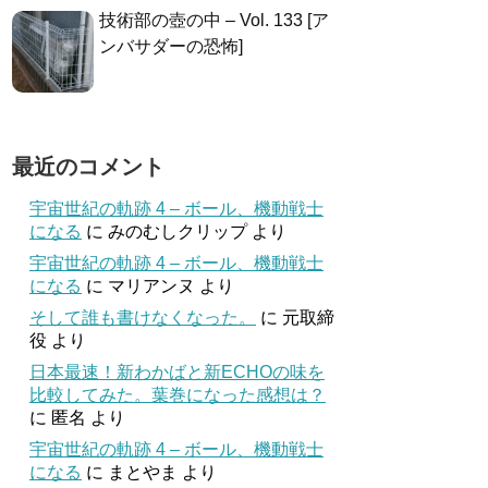
技術部の壺の中 – Vol. 133 [ア
ンバサダーの恐怖]
最近のコメント
宇宙世紀の軌跡 4 – ボール、機動戦士
になる
に
みのむしクリップ
より
宇宙世紀の軌跡 4 – ボール、機動戦士
になる
に
マリアンヌ
より
そして誰も書けなくなった。
に
元取締
役
より
日本最速！新わかばと新ECHOの味を
比較してみた。葉巻になった感想は？
に
匿名
より
宇宙世紀の軌跡 4 – ボール、機動戦士
になる
に
まとやま
より