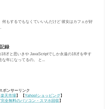
 何もするでもなくていいんだけど 彼女はカフェが好
.
記録
才と思いきや JavaScriptでしか永遠の18才を申す
な年になってるの。 と...
スポンサーリンク
【
楽天市場
】 【
Yahoo!ショッピング
】
ど完全無料のパソコン・スマホ回収
】