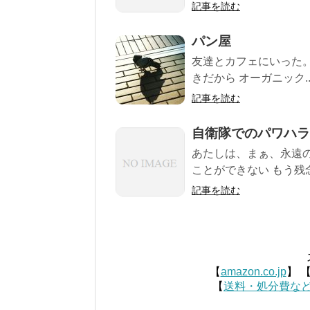
記事を読む
パン屋
友達とカフェにいった。
きだから オーガニック..
記事を読む
自衛隊でのパワハラ
あたしは、まぁ、永遠の18
ことができない もう残念
記事を読む
【
amazon.co.jp
】 
【
送料・処分費な