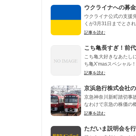
ウクライナへの募金
ウクライナ公式の支援先
くが3月31日までとさ
記事を読む
こち亀長すぎ！前代
こち亀大好きなあたし
ち亀X'masスペシャル
記事を読む
京浜急行株式会社の
京急神奈川新町踏切事
なわけで京急の株価の概要
記事を読む
ただいま説明会を行