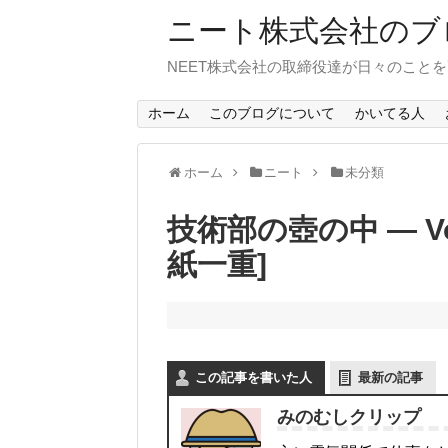
ニート株式会社のブ
NEET株式会社の取締役達が日々のこと
ホーム
このブログについて
かいてる人
ホーム
ニート
未分類
技術部の壺の中 — Vo
紙一重]
この記事を書いた人
最新の記事
みのむしクリップ