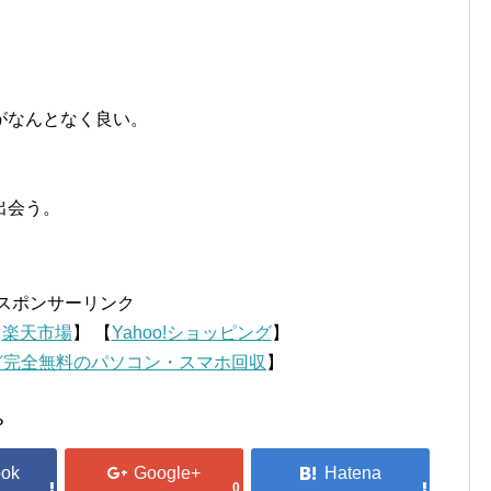
がなんとなく良い。
出会う。
スポンサーリンク
【
楽天市場
】 【
Yahoo!ショッピング
】
ど完全無料のパソコン・スマホ回収
】
？
0