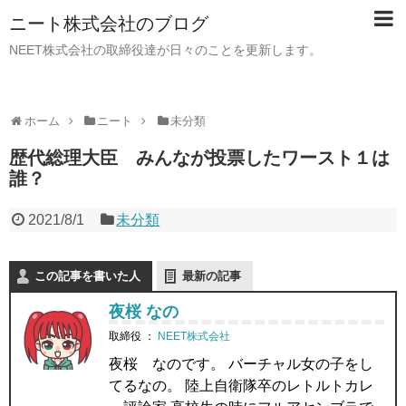
ニート株式会社のブログ
NEET株式会社の取締役達が日々のことを更新します。
ホーム
ニート
未分類
歴代総理大臣 みんなが投票したワースト１は
誰？
2021/8/1
未分類
この記事を書いた人
最新の記事
夜桜 なの
取締役
：
NEET株式会社
夜桜 なのです。 バーチャル女の子をし
てるなの。 陸上自衛隊卒のレトルトカレ