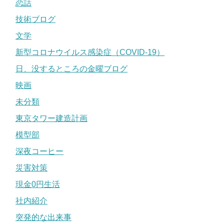
恋話
技術ブログ
文学
新型コロナウイルス感染症（COVID-19）
日、没するところの金曜ブログ
映画
未分類
東京タワー建造計画
模型部
深夜コーヒー
災害対策
現金0円生活
社内紹介
突発的な出来事