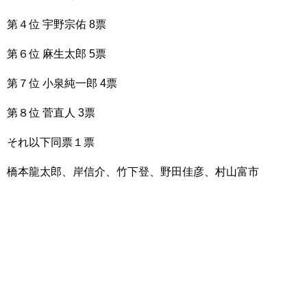
第４位 宇野宗佑 8票
第６位 麻生太郎 5票
第７位 小泉純一郎 4票
第８位 菅直人 3票
それ以下同票１票
橋本龍太郎、岸信介、竹下登、野田佳彦、村山富市