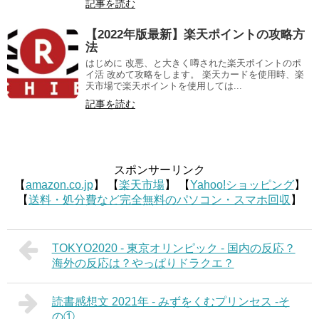
記事を読む
【2022年版最新】楽天ポイントの攻略方
法
はじめに 改悪、と大きく噂された楽天ポイントのポ
イ活 改めて攻略をします。 楽天カードを使用時、楽
天市場で楽天ポイントを使用しては...
記事を読む
スポンサーリンク
【
amazon.co.jp
】 【
楽天市場
】 【
Yahoo!ショッピング
】
【
送料・処分費など完全無料のパソコン・スマホ回収
】
TOKYO2020 - 東京オリンピック - 国内の反応？
海外の反応は？やっぱりドラクエ？
読書感想文 2021年 - みずをくむプリンセス -そ
の①