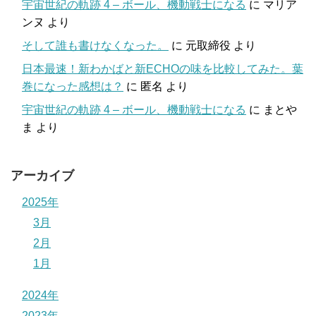
宇宙世紀の軌跡 4 – ボール、機動戦士になる
に
マリア
ンヌ
より
そして誰も書けなくなった。
に
元取締役
より
日本最速！新わかばと新ECHOの味を比較してみた。葉
巻になった感想は？
に
匿名
より
宇宙世紀の軌跡 4 – ボール、機動戦士になる
に
まとや
ま
より
アーカイブ
2025年
3月
2月
1月
2024年
2023年