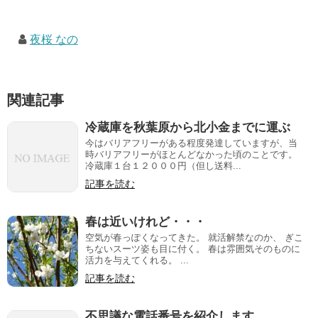
夜桜 なの
関連記事
冷蔵庫を秋葉原から北小金までに運ぶ
今はバリアフリーがある程度発達していますが、当
時バリアフリーがほとんどなかった頃のことです。
冷蔵庫１台１２０００円（但し送料...
記事を読む
春は近いけれど・・・
空気が春っぽくなってきた。 就活解禁なのか、 ぎこ
ちないスーツ姿も目に付く。 春は雰囲気そのものに
活力を与えてくれる。 ...
記事を読む
不思議な電話番号を紹介します。