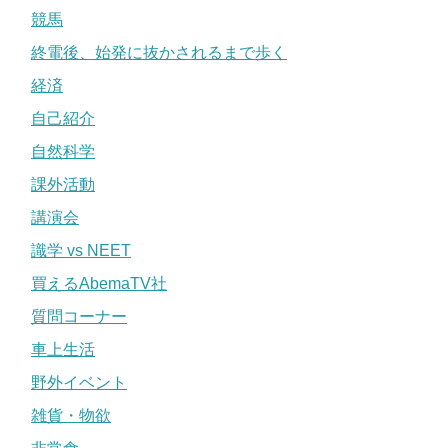
競馬
終電後、始発に抜かされるまで歩く
経済
自己紹介
自然科学
課外活動
講演会
識学 vs NEET
買えるAbemaTV社
質問コーナー
車上生活
野外イベント
雑貨・物欲