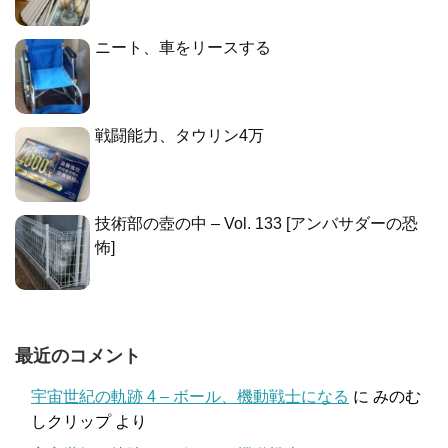
ニート、車をリースする
戦闘能力、タウリン4万
技術部の壺の中 – Vol. 133 [アンバサダーの恐
怖]
最近のコメント
宇宙世紀の軌跡 4 – ボール、機動戦士になる
に
みのむ
しクリップ
より