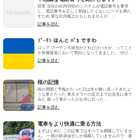
背景 当社の社内SNSのシステムが電話番号を要求
し、電話番号を正しく登録したくないニーズを満た
すため 変な社内風土かもしれませんが、...
記事を読む
ﾌﾟｰﾁﾝ ほんと ﾊﾞｶ ですわ
ロシア プーチン大統領がどれだけバカか、ってこと
が各種報道において明白になってきました。 ぜひ...
記事を読む
桜の記憶
桜が満開と予報がたった日は冬が舞い戻ってきたよ
うな寒さだった 東京タワーの足元までお花見に来て
みた 曇って寒かったがお寺に行った...
記事を読む
電車をより快適に乗る方法
まずはじめに この記事ではすべてを網羅していませ
ん。 一部の鉄道会社しか掲載していませんので、参