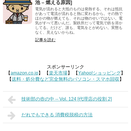
池 – 燃える原因]
電気が流れると大抵のものは発熱する。それは抵抗
があって電流が流れると熱に変わるから。その熱で
ほかの物が燃えても、それは物のせいではない。電
気がすべて悪いんだ。製鉄所だって電気で鉄を溶か
してる。だけど、誰も、電気をとがめない。実態も
なく、見えないからね。
記事を読む
スポンサーリンク
【
amazon.co.jp
】 【
楽天市場
】 【
Yahoo!ショッピング
】
【
送料・処分費など完全無料のパソコン・スマホ回収
】
技術部の壺の中 -- Vol. 124 [代理店の役割 2]
だれでもできる 消費税脱税の方法