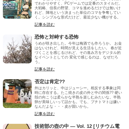
でわかりやすく、PCゲームでは定番のスタイルだ。
大戦略、信長の野望、コマを進めるだけでは無いけ
れど、陣地という決まった単位のコマを争奪してい
く。シンプルな形式だけど、最近少ない機がする。
記事を読む
恐怖と対峙する恐怖
うめが咲き出した。今年は梅酒でも作ろうか。 お金
はないけれど、時間が見える生活をしたい。 春が近
づくことを感じるけれど、その進み方をデジタル的
なイベントとしての 変化で感じるのは、なぜだろ
う。
記事を読む
否定は肯定??
外はカリッと、中はジューシー。相反する事象は同
時に存在する。たこ焼きの皮の外と中の関係?? 硬い
殻の向こうは柔らかな半熟を楽しむみたいな。半熟
卵が美味しいって話かも。でも、プチトマトは嫌い
なんだよな・・・皮が固いから。
記事を読む
技術部の壺の中 — Vol. 12 [リチウム電