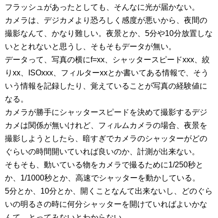
フラッシュがあったとしても、そんなに光が届かない。
カメラは、デジカメより恐ろしく感度が悪いから、夜間の
撮影なんて、かなり難しい。夜景とか、5分や10分放置しな
いととれないと思うし、そもそもデータが無い。
データって、写真の横にf=xx、シャッタースピードxxx、絞
りxx、ISOxxx、フィルターxxとか書いてある情報で、そう
いう情報を記録したり、覚えていることが写真の経験値に
なる。
カメラが勝手にシャッタースピードを決めて撮影するデジ
カメは関係が無いけれど、フィルムカメラの場合、夜景を
撮影しようとしたら、暗すぎでカメラのシャッターがどの
ぐらいの時間開いていれば良いのか、計測が出来ない。
そもそも、動いている物をカメラで撮るために1/250秒と
か、1/1000秒とか、高速でシャッターを動かしている。
5分とか、10分とか、開くことなんて出来ないし、どのぐら
いの明るさの時に何分シャッターを開けていればよいかな
んて、とってみないとわからない。