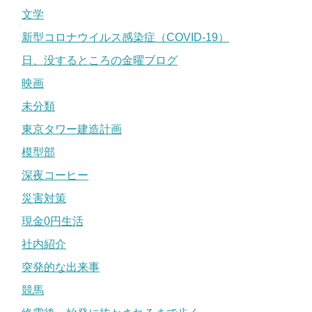
文学
新型コロナウイルス感染症（COVID-19）
日、没するところの金曜ブログ
映画
未分類
東京タワー建造計画
模型部
深夜コーヒー
災害対策
現金0円生活
社内紹介
突発的な出来事
競馬