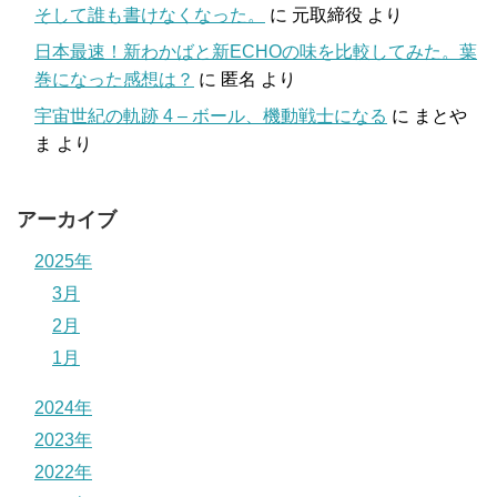
そして誰も書けなくなった。
に
元取締役
より
日本最速！新わかばと新ECHOの味を比較してみた。葉
巻になった感想は？
に
匿名
より
宇宙世紀の軌跡 4 – ボール、機動戦士になる
に
まとや
ま
より
アーカイブ
2025年
3月
2月
1月
2024年
2023年
2022年