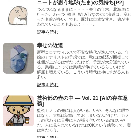
ニートが思う地球(たま)の気持ち[P2]
つれづれなるままに・・・・去年の年末、北海道に
行った。わっつ=輪厚=WHAT?なのか北海道は、変わ
った名前が多い。でも、豚汁は自然な甘さ。麹が使
われていることもあるよ・・・。
記事を読む
幸せの近道
新型コロナウィルスで不安な時代が進んでいる。年
始のアナリストの予想では、秋には経済が回復して
株価が上がるはずだったけど、予定が大分遅れてい
る。業種によっては業績が伸びているらしいけど、
解雇も増えている。こういう時代は神にすがる人も
多い。
記事を読む
技術部の壺の中 — Vol. 21 [AIの存在意
義]
監視カメラの先には人がいる。いや、そんなに暇で
はなく、大抵は記録しておしまいなんだけど、カメ
ラの代わりに天井に人が張り付いているのはいや
だ。人に見られていなければOKという感覚って、実
は何だろう。