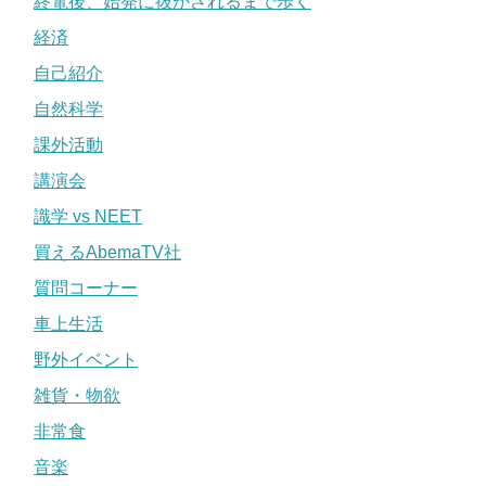
終電後、始発に抜かされるまで歩く
経済
自己紹介
自然科学
課外活動
講演会
識学 vs NEET
買えるAbemaTV社
質問コーナー
車上生活
野外イベント
雑貨・物欲
非常食
音楽