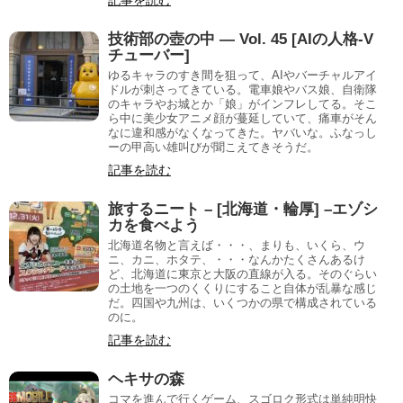
記事を読む
技術部の壺の中 — Vol. 45 [AIの人格-V
チューバー]
ゆるキャラのすき間を狙って、AIやバーチャルアイ
ドルが刺さってきている。電車娘やバス娘、自衛隊
のキャラやお城とか「娘」がインフレしてる。そこ
ら中に美少女アニメ顔が蔓延していて、痛車がそん
なに違和感がなくなってきた。ヤバいな。ふなっし
ーの甲高い雄叫びが聞こえてきそうだ。
記事を読む
旅するニート – [北海道・輪厚] –エゾシ
カを食べよう
北海道名物と言えば・・・、まりも、いくら、ウ
ニ、カニ、ホタテ、・・・なんかたくさんあるけ
ど、北海道に東京と大阪の直線が入る。そのぐらい
の土地を一つのくくりにすること自体が乱暴な感じ
だ。四国や九州は、いくつかの県で構成されている
のに。
記事を読む
ヘキサの森
コマを進んで行くゲーム、スゴロク形式は単純明快