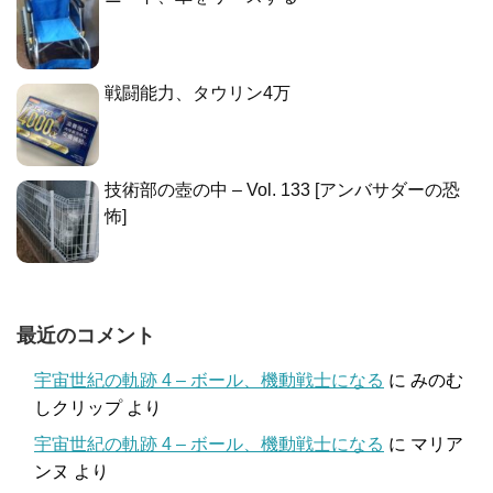
戦闘能力、タウリン4万
技術部の壺の中 – Vol. 133 [アンバサダーの恐
怖]
最近のコメント
宇宙世紀の軌跡 4 – ボール、機動戦士になる
に
みのむ
しクリップ
より
宇宙世紀の軌跡 4 – ボール、機動戦士になる
に
マリア
ンヌ
より