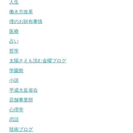
人生
働き方改革
僕のお財布事情
医療
占い
哲学
太陽さえも沈む金曜ブログ
学園祭
小説
平成大反省会
店舗事業部
心理学
恋話
技術ブログ