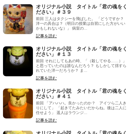
オリジナル小説 タイトル「君の魂をく
ださい」＃３９
前回 三人はタクシーを飛ばした。 「どうですか？
洋一の具合は？（明日の授業は自習にした方がいい
かもしれないな）」 病室の...
記事を読む
オリジナル小説 タイトル「君の魂をく
ださい」＃１３
前回 それにしてもあの時、「（殺してやる……）」
と思っていたのは誰なんだろう？ もしかして揺すら
れていた洋一だろうか？ ま...
記事を読む
オリジナル小説 タイトル「君の魂をく
ださい」＃４１
前回 「アハハハ。良かったのか？ アイツら二人き
りにして」 「起きてたみたいだからね。後は二人に
任せよう」 遥人はラウンジ...
記事を読む
オリジナル小説 タイトル「君の魂をく