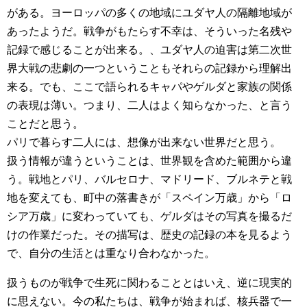
がある。ヨーロッパの多くの地域にユダヤ人の隔離地域が
あったようだ。戦争がもたらす不幸は、そういった名残や
記録で感じることが出来る。、ユダヤ人の迫害は第二次世
界大戦の悲劇の一つということもそれらの記録から理解出
来る。でも、ここで語られるキャパやゲルダと家族の関係
の表現は薄い。つまり、二人はよく知らなかった、と言う
ことだと思う。
パリで暮らす二人には、想像が出来ない世界だと思う。
扱う情報が違うということは、世界観を含めた範囲から違
う。戦地とパリ、バルセロナ、マドリード、ブルネテと戦
地を変えても、町中の落書きが「スペイン万歳」から「ロ
シア万歳」に変わっていても、ゲルダはその写真を撮るだ
けの作業だった。その描写は、歴史の記録の本を見るよう
で、自分の生活とは重なり合わなかった。
扱うものが戦争で生死に関わることとはいえ、逆に現実的
に思えない。今の私たちは、戦争が始まれば、核兵器で一