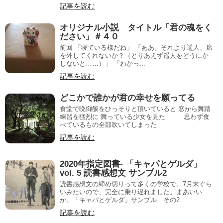
記事を読む
オリジナル小説 タイトル「君の魂をく
ださい」＃４０
前回 「寝ている様だね」 「ああ。それより遥人、席
を外してくれないか？（とりあえず遥人をどうにか
しないと……）」 「わかっ...
記事を読む
どこかで誰かが君の幸せを願ってる
食堂で晩御飯をひっそりと頂いていると 窓から舞踏
練習を猛烈に 舞っている少女を見た 思わず食
べているもの全部吹いてしまった
記事を読む
2020年指定図書- 「キャパとゲルダ」
vol. 5 読書感想文 サンプル2
読書感想文の締め切りって多くの学校で、7月末ぐら
いみたいので、完全に乗り遅れました。まあいい
か。「キャパとゲルダ」サンプル その2
記事を読む