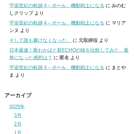
宇宙世紀の軌跡 4 – ボール、機動戦士になる
に
みのむ
しクリップ
より
宇宙世紀の軌跡 4 – ボール、機動戦士になる
に
マリア
ンヌ
より
そして誰も書けなくなった。
に
元取締役
より
日本最速！新わかばと新ECHOの味を比較してみた。葉
巻になった感想は？
に
匿名
より
宇宙世紀の軌跡 4 – ボール、機動戦士になる
に
まとや
ま
より
アーカイブ
2025年
3月
2月
1月