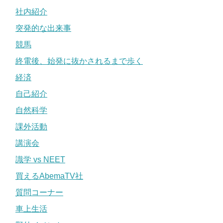
社内紹介
突発的な出来事
競馬
終電後、始発に抜かされるまで歩く
経済
自己紹介
自然科学
課外活動
講演会
識学 vs NEET
買えるAbemaTV社
質問コーナー
車上生活