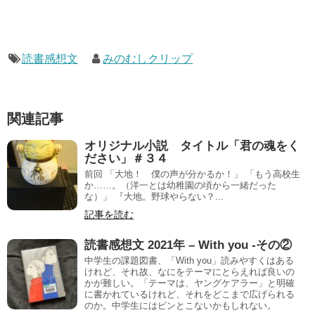
読書感想文
みのむしクリップ
関連記事
オリジナル小説 タイトル「君の魂をく
ださい」＃３４
前回 「大地！ 僕の声が分かるか！」 「もう高校生
か……。（洋一とは幼稚園の頃から一緒だった
な）」 『大地。野球やらない？...
記事を読む
読書感想文 2021年 – With you -その②
中学生の課題図書、「With you」読みやすくはある
けれど、それ故、なにをテーマにとらえれば良いの
かが難しい。「テーマは、ヤングケアラー」と明確
に書かれているけれど、それをどこまで広げられる
のか。中学生にはピンとこないかもしれない。