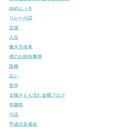
ゆめにっき
リレー小説
主張
人生
働き方改革
僕のお財布事情
医療
占い
哲学
太陽さえも沈む金曜ブログ
学園祭
小説
平成大反省会