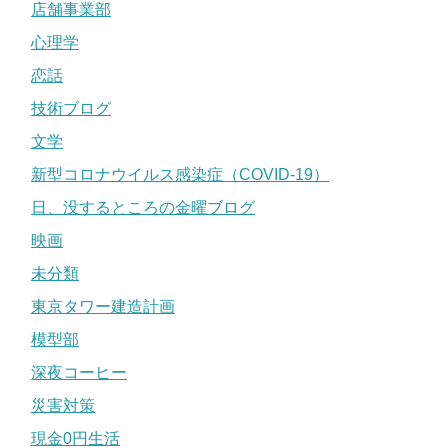
店舗事業部
心理学
恋話
技術ブログ
文学
新型コロナウイルス感染症（COVID-19）
日、没するところの金曜ブログ
映画
未分類
東京タワー建造計画
模型部
深夜コーヒー
災害対策
現金0円生活