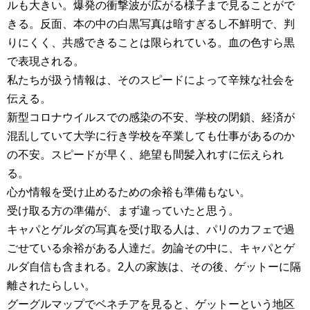
ルも大きい。爆発の衝撃波が広がる様子まで見ることがで
きる。反面、本の中の白黒写真は暗すぎるし不鮮明で、判
りにくく、共感できることは限られている。血の色すら黒
で表現される。
私たちが扱う情報は、そのスピードによって辛辣な社会を
伝える。
新型コロナウイルスでの感染の不安、学校の閉鎖、経済が
混乱していて大学に行き学校を卒業しても仕事があるのか
の不安。スピードが早く、絶望も間髪入れすに伝えられ
る。
心か情報を受け止めるための余裕も準備もない。
受け取る方の準備が、まず違っていたと思う。
キャパとゲルダの写真を受け取る人は、パリのカフェで過
ごせている余裕がある人達だ。勿論その中に、キャパとゲ
ルダ自信も含まれる。2人の家族は、その後、ゲットーに隔
離されたらしい。
グーグルマップでベネチアを見ると、ゲットーという地区