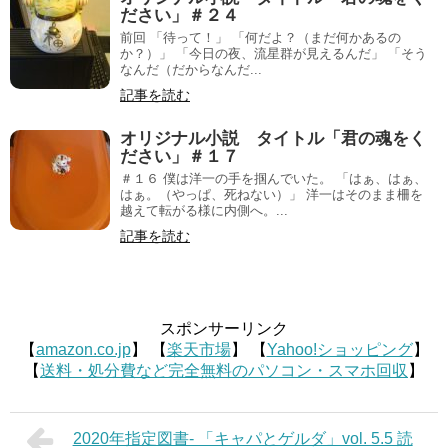
ださい」＃２４
前回 「待って！」 「何だよ？（まだ何かあるの
か？）」 「今日の夜、流星群が見えるんだ」 「そう
なんだ（だからなんだ...
記事を読む
オリジナル小説 タイトル「君の魂をく
ださい」＃１７
＃１６ 僕は洋一の手を掴んでいた。 「はぁ、はぁ、
はぁ。（やっぱ、死ねない）」 洋一はそのまま柵を
越えて転がる様に内側へ。...
記事を読む
スポンサーリンク
【
amazon.co.jp
】 【
楽天市場
】 【
Yahoo!ショッピング
】
【
送料・処分費など完全無料のパソコン・スマホ回収
】
2020年指定図書- 「キャパとゲルダ」vol. 5.5 読