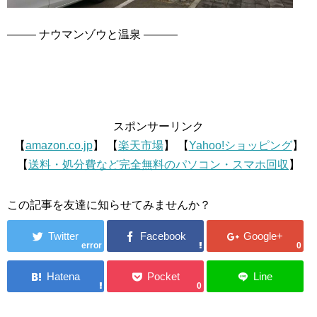
——– ナウマンゾウと温泉 ———
スポンサーリンク
【
amazon.co.jp
】 【
楽天市場
】 【
Yahoo!ショッピング
】
【
送料・処分費など完全無料のパソコン・スマホ回収
】
この記事を友達に知らせてみませんか？
error
0
0