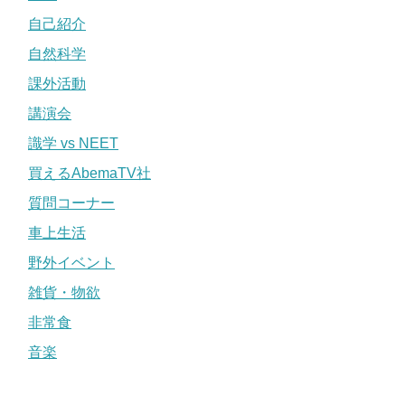
自己紹介
自然科学
課外活動
講演会
識学 vs NEET
買えるAbemaTV社
質問コーナー
車上生活
野外イベント
雑貨・物欲
非常食
音楽