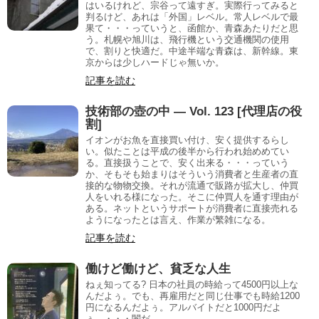
はいるけれど、宗谷って遠すぎ。実際行ってみると
判るけど、あれは「外国」レベル。常人レベルで最
果て・・・っていうと、函館か、青森あたりだと思
う。札幌や旭川は、飛行機という交通機関の使用
で、割りと快適だ。中途半端な青森は、新幹線。東
京からは少しハードじゃ無いか。
記事を読む
技術部の壺の中 — Vol. 123 [代理店の役
割]
イオンがお魚を直接買い付け、安く提供するらし
い。似たことは平成の後半から行われ始めめてい
る。直接扱うことで、安く出来る・・・っていう
か、そもそも始まりはそういう消費者と生産者の直
接的な物物交換。それが流通で販路が拡大し、仲買
人をいれる様になった。そこに仲買人を通す理由が
ある。ネットというサポートが消費者に直接売れる
ようになったとは言え、作業が繁雑になる。
記事を読む
働けど働けど、貧乏な人生
ねぇ知ってる? 日本の社員の時給って4500円以上な
んだよぅ。でも、再雇用だと同じ仕事でも時給1200
円になるんだよぅ。アルバイトだと1000円だよ
ぅ。・・・闇だ......