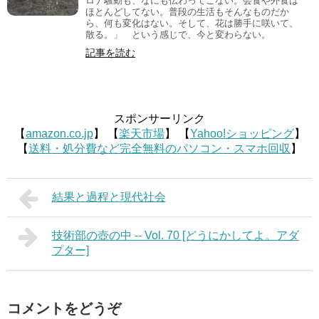
ロナ騒動も、なにも伝わってこない。会食や外食は
ほとんどしてない。普段の生活もそんなものだか
ら、何も変化はない。そして、花は勝手に咲いて、
散る。」 という感じで、今と変わらない。
記事を読む
スポンサーリンク
【
amazon.co.jp
】 【
楽天市場
】 【
Yahoo!ショッピング
】
【
送料・処分費など完全無料のパソコン・スマホ回収
】
結果と過程と現代社会
技術部の壺の中 -- Vol. 70 [どうにかしてよ。アダ
プター]
コメントをどうぞ