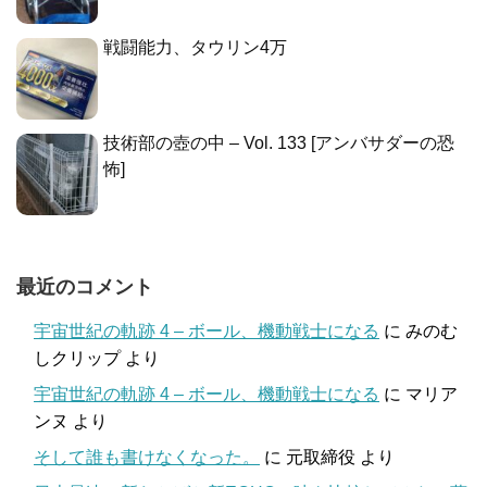
戦闘能力、タウリン4万
技術部の壺の中 – Vol. 133 [アンバサダーの恐
怖]
最近のコメント
宇宙世紀の軌跡 4 – ボール、機動戦士になる
に
みのむ
しクリップ
より
宇宙世紀の軌跡 4 – ボール、機動戦士になる
に
マリア
ンヌ
より
そして誰も書けなくなった。
に
元取締役
より