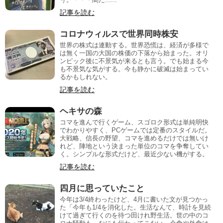
記事を読む
コロナウィルスで世界同時株安
世界の株式は連動する。世界恐慌は、経済が多様で
は無く一国の大国の株価の下落から始まった。オリ
ンピック後に不景気が来るとも言う。でも始まる今
も不景気な気がする。今も静かに破滅は始まってい
るかもしれない。
記事を読む
ヘキサの森
コマを進んで行くゲーム、スゴロク形式は単純明快
でわかりやすく、PCゲームでは定番のスタイルだ。
大戦略、信長の野望、コマを進めるだけでは無いけ
れど、陣地という決まった単位のコマを争奪してい
く。シンプルな形式だけど、最近少ない機がする。
記事を読む
四月に思っていたこと
今年は3/4終わったけど、4月に書いた文が見つかっ
た「今年も1/4を消化した。生活なんて、時計を見続
けて過ぎて行くのを待つ田けれ野生活。世の中のコ