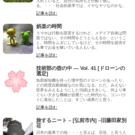
入れていると、自分の気持ちと行動で感じ
る。・・・社会的基準では、イヤなヤツなのかな。
記事を読む
娯楽の時間
スマホは行動を阻害するけれど、メデイア自体は問
題ではない。その時間をどうとらえるか、というこ
と。時間をムダにしているけど、その時間を提供す
る事でお金を稼いでいる人もいる。
記事を読む
技術部の壺の中 — Vol. 41 [ドローンの
選定]
魚群探知機を持った懐中型のドローンがあったり、
どの程度自動操縦なのか気になる。ただ、みえない
世界をみえるようにした功績は大きいし、何より車
ぐらい大きな機械が必要だった時代から、コンパク
トに進化したことは、すごい成果だと思う。
記事を読む
旅するニート – [弘前市内] –旧藤田家別
荘
日本の最果ての地・・・と言えば、宗谷。と言う人