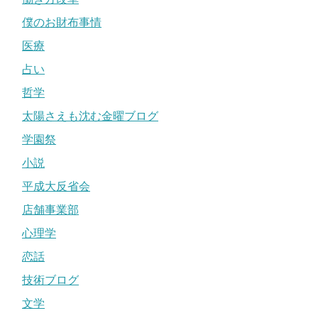
僕のお財布事情
医療
占い
哲学
太陽さえも沈む金曜ブログ
学園祭
小説
平成大反省会
店舗事業部
心理学
恋話
技術ブログ
文学