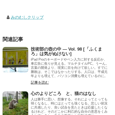
みのむしクリップ
関連記事
技術部の壺の中 — Vol. 98 [「ふくま
ろ」は気がぬけない]
iPad Proのキーボードやペン入力に対する反応か、
車広告に焦りが見える。マルチタイルPC。うーん。
言葉の開発より、現実に目を向けて欲しい。すでに
勝敗は、そこではなかったりする。人口は、平成元
年よりも増えて、パソコン消費も増えているのに。
記事を読む
心のよりどころ と、猫のはなし
人は勝手に思い、想像する。それによってとっても
弱くなるし、時にはとっても強くなる。悲しい状況
に共感したり、良い試合を見たときは応援したくな
るけれど、そのどこかに利己的な自分の意思をくみ