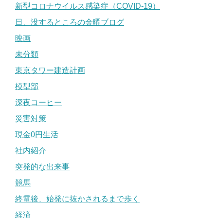
新型コロナウイルス感染症（COVID-19）
日、没するところの金曜ブログ
映画
未分類
東京タワー建造計画
模型部
深夜コーヒー
災害対策
現金0円生活
社内紹介
突発的な出来事
競馬
終電後、始発に抜かされるまで歩く
経済