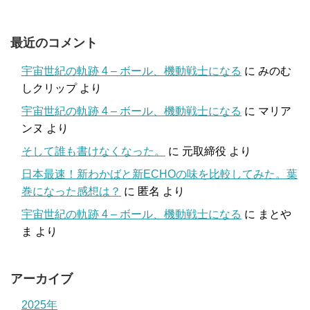
最近のコメント
宇宙世紀の軌跡 4 – ボール、機動戦士になる
に
みのむ
しクリップ
より
宇宙世紀の軌跡 4 – ボール、機動戦士になる
に
マリア
ンヌ
より
そして誰も書けなくなった。
に
元取締役
より
日本最速！新わかばと新ECHOの味を比較してみた。葉
巻になった感想は？
に
匿名
より
宇宙世紀の軌跡 4 – ボール、機動戦士になる
に
まとや
ま
より
アーカイブ
2025年