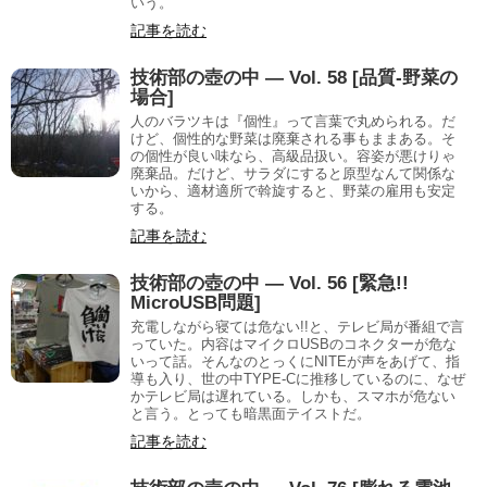
いう。
記事を読む
技術部の壺の中 — Vol. 58 [品質-野菜の
場合]
人のバラツキは『個性』って言葉で丸められる。だ
けど、個性的な野菜は廃棄される事もままある。そ
の個性が良い味なら、高級品扱い。容姿が悪けりゃ
廃棄品。だけど、サラダにすると原型なんて関係な
いから、適材適所で斡旋すると、野菜の雇用も安定
する。
記事を読む
技術部の壺の中 — Vol. 56 [緊急!!
MicroUSB問題]
充電しながら寝ては危ない!!と、テレビ局が番組で言
っていた。内容はマイクロUSBのコネクターが危な
いって話。そんなのとっくにNITEが声をあげて、指
導も入り、世の中TYPE-Cに推移しているのに、なぜ
かテレビ局は遅れている。しかも、スマホが危ない
と言う。とっても暗黒面テイストだ。
記事を読む