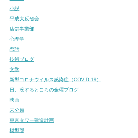
小説
平成大反省会
店舗事業部
心理学
恋話
技術ブログ
文学
新型コロナウイルス感染症（COVID-19）
日、没するところの金曜ブログ
映画
未分類
東京タワー建造計画
模型部