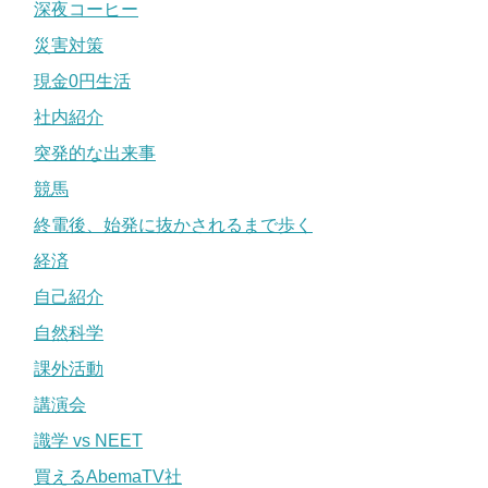
深夜コーヒー
災害対策
現金0円生活
社内紹介
突発的な出来事
競馬
終電後、始発に抜かされるまで歩く
経済
自己紹介
自然科学
課外活動
講演会
識学 vs NEET
買えるAbemaTV社