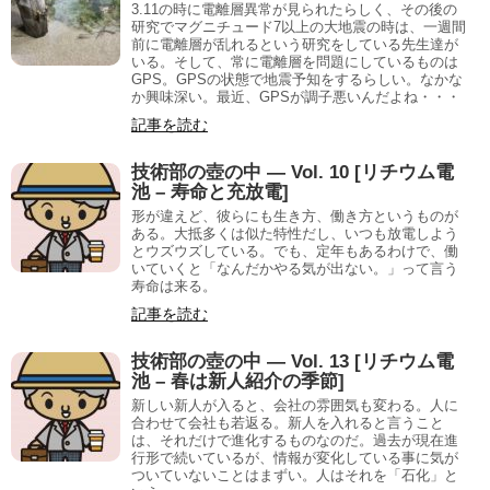
3.11の時に電離層異常が見られたらしく、その後の
研究でマグニチュード7以上の大地震の時は、一週間
前に電離層が乱れるという研究をしている先生達が
いる。そして、常に電離層を問題にしているものは
GPS。GPSの状態で地震予知をするらしい。なかな
か興味深い。最近、GPSが調子悪いんだよね・・・
記事を読む
技術部の壺の中 — Vol. 10 [リチウム電
池 – 寿命と充放電]
形が違えど、彼らにも生き方、働き方というものが
ある。大抵多くは似た特性だし、いつも放電しよう
とウズウズしている。でも、定年もあるわけで、働
いていくと「なんだかやる気が出ない。」って言う
寿命は来る。
記事を読む
技術部の壺の中 — Vol. 13 [リチウム電
池 – 春は新人紹介の季節]
新しい新人が入ると、会社の雰囲気も変わる。人に
合わせて会社も若返る。新人を入れると言うこと
は、それだけで進化するものなのだ。過去が現在進
行形で続いているが、情報が変化している事に気が
ついていないことはまずい。人はそれを「石化」と