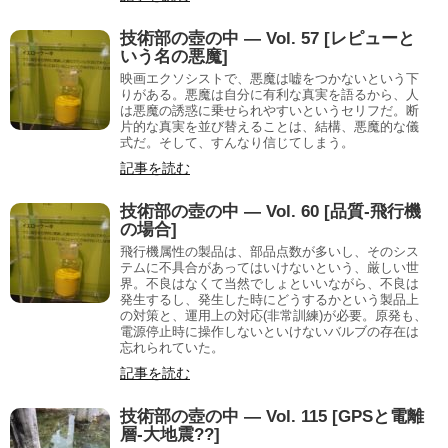
技術部の壺の中 — Vol. 57 [レピューと
いう名の悪魔]
映画エクソシストで、悪魔は嘘をつかないという下
りがある。悪魔は自分に有利な真実を語るから、人
は悪魔の誘惑に乗せられやすいというセリフだ。断
片的な真実を並び替えることは、結構、悪魔的な儀
式だ。そして、すんなり信じてしまう。
記事を読む
技術部の壺の中 — Vol. 60 [品質-飛行機
の場合]
飛行機属性の製品は、部品点数が多いし、そのシス
テムに不具合があってはいけないという、厳しい世
界。不良はなくて当然でしょといいながら、不良は
発生するし、発生した時にどうするかという製品上
の対策と、運用上の対応(非常訓練)が必要。原発も、
電源停止時に操作しないといけないバルブの存在は
忘れられていた。
記事を読む
技術部の壺の中 — Vol. 115 [GPSと電離
層-大地震??]