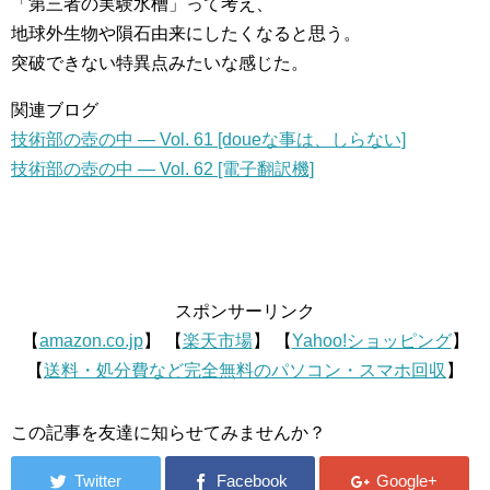
「第三者の実験水槽」って考え、
地球外生物や隕石由来にしたくなると思う。
突破できない特異点みたいな感じた。
関連ブログ
技術部の壺の中 — Vol. 61 [doueな事は、しらない]
技術部の壺の中 — Vol. 62 [電子翻訳機]
スポンサーリンク
【
amazon.co.jp
】 【
楽天市場
】 【
Yahoo!ショッピング
】
【
送料・処分費など完全無料のパソコン・スマホ回収
】
この記事を友達に知らせてみませんか？