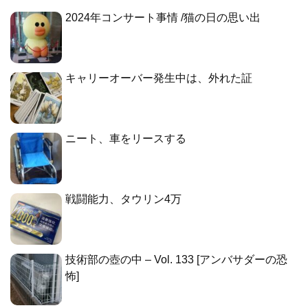
2024年コンサート事情 /猫の日の思い出
キャリーオーバー発生中は、外れた証
ニート、車をリースする
戦闘能力、タウリン4万
技術部の壺の中 – Vol. 133 [アンバサダーの恐
怖]