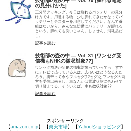
技術部の壺の中 — Vol. 76 [膨れる電池
の見分けかた]
三分間クッキング、今日は膨れるバッテリーの見分
け方です。用意する物、少し膨れてきたかなってバ
ッテリーとテスターを用意してください。なんて番
組はないから、みんな無防備にバッテリーが膨れる
という。膨れても良いじゃん。しょせん、消耗品だ
し。
記事を読む
技術部の壺の中 — Vol. 31 [ワンセグ受
信機もNHKの徴収対象??]
ワンセグ放送がNHKの徴収対象っていっても、すで
にテレビで払っている人は、支払いはどうなるんだ
ろう。携帯って今やフルセグ(12セグ)とワンセグの両
方を受信出来るし、車なんかは電波状態に合わせて
切り替えてる。そういえば、車も徴収対象??
記事を読む
スポンサーリンク
【
amazon.co.jp
】 【
楽天市場
】 【
Yahoo!ショッピング
】