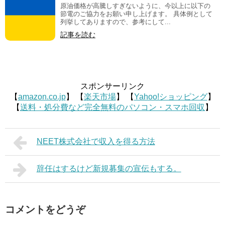
原油価格が高騰しすぎないように、今以上に以下の
節電のご協力をお願い申し上げます。 具体例として
列挙してありますので、参考にして...
記事を読む
スポンサーリンク
【
amazon.co.jp
】 【
楽天市場
】 【
Yahoo!ショッピング
】
【
送料・処分費など完全無料のパソコン・スマホ回収
】
NEET株式会社で収入を得る方法
辞任はするけど新規募集の宣伝もする。
コメントをどうぞ