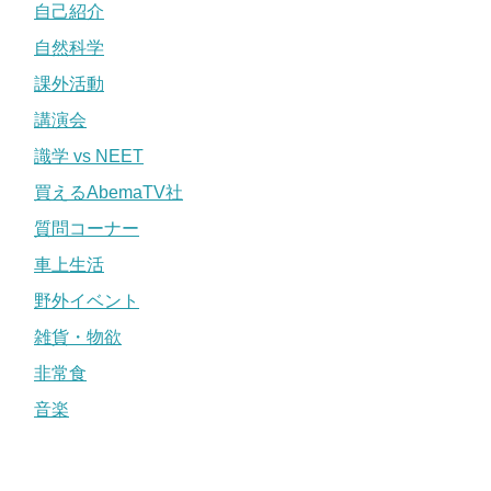
自己紹介
自然科学
課外活動
講演会
識学 vs NEET
買えるAbemaTV社
質問コーナー
車上生活
野外イベント
雑貨・物欲
非常食
音楽