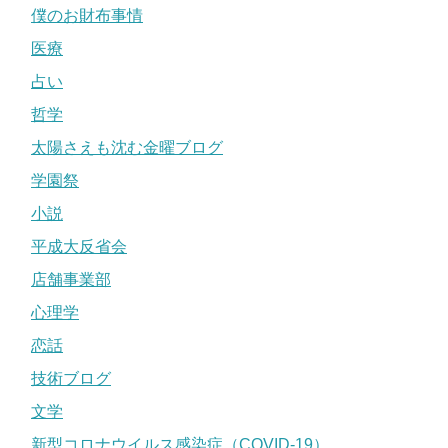
僕のお財布事情
医療
占い
哲学
太陽さえも沈む金曜ブログ
学園祭
小説
平成大反省会
店舗事業部
心理学
恋話
技術ブログ
文学
新型コロナウイルス感染症（COVID-19）