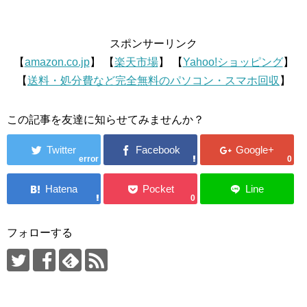
スポンサーリンク
【
amazon.co.jp
】 【
楽天市場
】 【
Yahoo!ショッピング
】
【
送料・処分費など完全無料のパソコン・スマホ回収
】
この記事を友達に知らせてみませんか？
error
0
0
フォローする