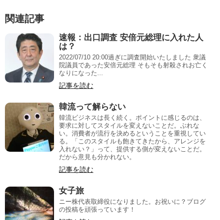
関連記事
速報：出口調査 安倍元総理に入れた人
は？
2022/07/10 20:00過ぎに調査開始いたしました 衆議
院議員であった安倍元総理 そもそも射殺されお亡く
なりになった...
記事を読む
韓流って解らない
韓流ビジネスは長く続く。ポイントに感じるのは、
要求に対してスタイルを変えないことだ。ぶれな
い。消費者が流行を決めるということを重視してい
る。「このスタイルも飽きてきたから、アレンジを
入れない？」って、提供する側が変えないことだ。
だから意見も分かれない。
記事を読む
女子旅
ニー株代表取締役になりました。お祝いに？ブログ
の投稿を頑張っています！