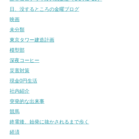
日、没するところの金曜ブログ
映画
未分類
東京タワー建造計画
模型部
深夜コーヒー
災害対策
現金0円生活
社内紹介
突発的な出来事
競馬
終電後、始発に抜かされるまで歩く
経済