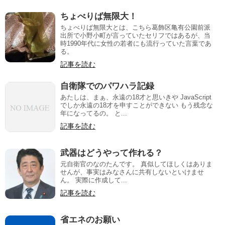
ちょべりば無限大！
ちょべりば無限大とは、こちら葛飾区亀有公園前派
出所で小野小町が言っていたセリフではあるが、当
時1990年代に女性の若者にも流行っていた言葉であ
る。
記事を読む
自衛隊でのパワハラ記録
あたしは、まぁ、永遠の18才と思いきや JavaScript
でしか永遠の18才を申すことができない もう残念な
年になってるの。 と...
記事を読む
武器はどうやって作れる？
元自衛官のなのたんです。 真似してほしくはありま
せんが、事実はみなさんに共有しないといけませ
ん。 実際に作成して...
記事を読む
省エネのお願い