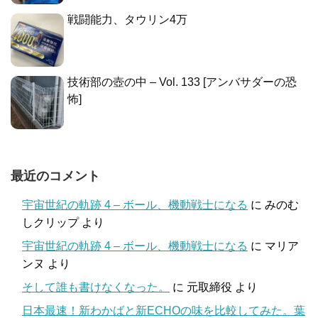
戦闘能力、タウリン4万
技術部の壺の中 – Vol. 133 [アンバサダーの恐
怖]
最近のコメント
宇宙世紀の軌跡 4 – ボール、機動戦士になる
に
みのむ
しクリップ
より
宇宙世紀の軌跡 4 – ボール、機動戦士になる
に
マリア
ンヌ
より
そして誰も書けなくなった。
に
元取締役
より
日本最速！新わかばと新ECHOの味を比較してみた。葉