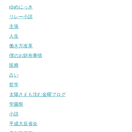
ゆめにっき
リレー小説
主張
人生
働き方改革
僕のお財布事情
医療
占い
哲学
太陽さえも沈む金曜ブログ
学園祭
小説
平成大反省会