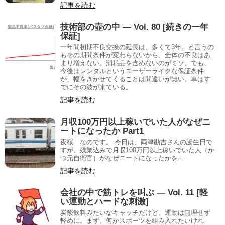
記事を読む
技術部の壺の中 — Vol. 80 [続きの一年
保証]
一年間初期不良交換の延長は、多くて3年。と言うの
もその期間条件が変わらないから、全体の不良はあ
まり増えない。消耗品を含めないのがミソ。でも、
今後はレンタルというユーザーライクな保証条件
が、幅をきかせてくることは間違いが無い。車はす
でにその波が来ている。
記事を読む
月収100万円以上稼いでいた人がなぜニ
ートになったか Part1
夜桜 なのです。 今日は、両津勘吉さんの誕生日で
すが、残業込みで月収100万円以上稼いでいた人（か
つ元自衛官）がなぜニートになったかを...
記事を読む
会社の中で筋トレを叫ぶ — Vol. 11 [軽
い運動とハードな刺激]
炭酸飲料みたいなキャッチだけど、運動は無理せず
軽めに。まず、何かスポーツを組み入れたいけれ