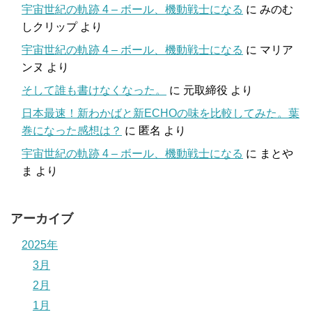
宇宙世紀の軌跡 4 – ボール、機動戦士になる
に
みのむ
しクリップ
より
宇宙世紀の軌跡 4 – ボール、機動戦士になる
に
マリア
ンヌ
より
そして誰も書けなくなった。
に
元取締役
より
日本最速！新わかばと新ECHOの味を比較してみた。葉
巻になった感想は？
に
匿名
より
宇宙世紀の軌跡 4 – ボール、機動戦士になる
に
まとや
ま
より
アーカイブ
2025年
3月
2月
1月