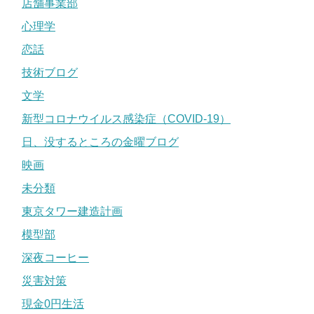
店舗事業部
心理学
恋話
技術ブログ
文学
新型コロナウイルス感染症（COVID-19）
日、没するところの金曜ブログ
映画
未分類
東京タワー建造計画
模型部
深夜コーヒー
災害対策
現金0円生活