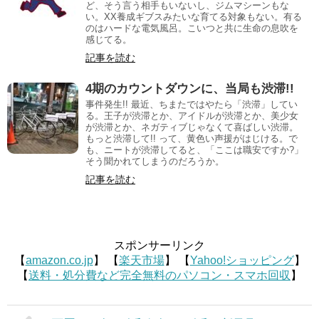
ど、そう言う相手もいないし、ジムマシーンもな
い。XX養成ギブスみたいな育てる対象もない。有る
のはハードな電気風呂。こいつと共に生命の息吹を
感じてる。
記事を読む
4期のカウントダウンに、当局も渋滞!!
事件発生!! 最近、ちまたではやたら「渋滞」してい
る。王子が渋滞とか、アイドルが渋滞とか、美少女
が渋滞とか、ネガティブじゃなくて喜ばしい渋滞。
もっと渋滞して!! って、黄色い声援がはじける。で
も、ニートが渋滞してると、「ここは職安ですか?」
そう聞かれてしまうのだろうか。
記事を読む
スポンサーリンク
【
amazon.co.jp
】 【
楽天市場
】 【
Yahoo!ショッピング
】
【
送料・処分費など完全無料のパソコン・スマホ回収
】