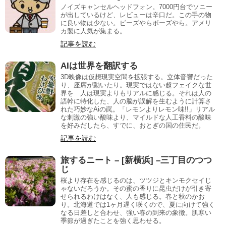
ノイズキャンセルヘッドフォン。7000円台でソニー
が出しているけど、レビューは辛口だ。この手の物
に良い物は少ない。ビーズやらボーズやら。アメリ
カ製に人気が集まる。
記事を読む
AIは世界を翻訳する
3D映像は仮想現実空間を拡張する。立体音響だった
り、座席が動いたり。現実ではない超フェイクな世
界を 人は現実よりもリアルに感じる。それは人の
語幹に特化した、人の脳が誤解を生むように計算さ
れた巧妙なAiの罠。「レモンよりレモン味!!」リアル
な刺激の強い酸味より、マイルドな人工香料の酸味
を好みだしたら、すでに、おとぎの国の住民だ。
記事を読む
旅するニート – [新横浜] –三丁目のつつ
じ
桜より存在を感じるのは、ツツジとキンモクセイじ
ゃないだろうか。その蜜の香りに昆虫だけが引き寄
せられるわけはなく、人も感じる。春と秋のかお
り。北海道では1ヶ月遅く咲くので、夏に向けて強く
なる日差しと合わせ、強い春の到来の象徴。肌寒い
季節が過ぎたことを強く思わせる。