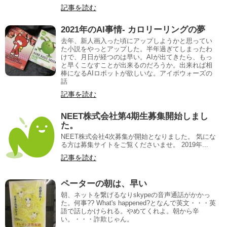
記事を読む
2021年のAI事情- カロリーリングの夢
去年、新人画入った頃にアップしようかと思ってい
た小説をやっとアップした。半年過ぎてしまったわ
けで、月日が経つのは早い。AIが出てきたら、もっ
と早くこなすことが出来るのだろうか。出来れば相
棒になるAIロボットが欲しいな。アイボウォーズの
話
記事を読む
NEET株式会社第4期生募集開始しまし
た。
NEET株式会社4次募集が開始となりました。 気にな
る方は募集サイトをご覧くださいませ。 2019年...
記事を読む
ペーターの朝は、早い
朝、ネットを繋げるなりskypeの音声通話がかかっ
た。何事?? What's happened?となんで英文・・・英
語で話しかけられる。やめてくれよ。朝から辛
い。・・・詐欺じゃん。