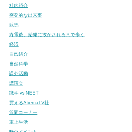
社内紹介
突発的な出来事
競馬
終電後、始発に抜かされるまで歩く
経済
自己紹介
自然科学
課外活動
講演会
識学 vs NEET
買えるAbemaTV社
質問コーナー
車上生活
野外イベント