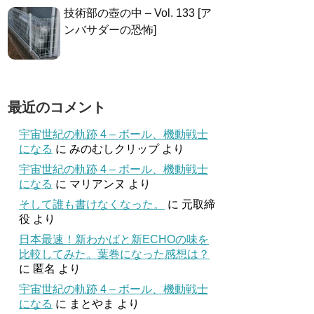
技術部の壺の中 – Vol. 133 [ア
ンバサダーの恐怖]
最近のコメント
宇宙世紀の軌跡 4 – ボール、機動戦士
になる
に
みのむしクリップ
より
宇宙世紀の軌跡 4 – ボール、機動戦士
になる
に
マリアンヌ
より
そして誰も書けなくなった。
に
元取締
役
より
日本最速！新わかばと新ECHOの味を
比較してみた。葉巻になった感想は？
に
匿名
より
宇宙世紀の軌跡 4 – ボール、機動戦士
になる
に
まとやま
より