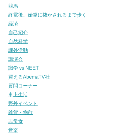
競馬
終電後、始発に抜かされるまで歩く
経済
自己紹介
自然科学
課外活動
講演会
識学 vs NEET
買えるAbemaTV社
質問コーナー
車上生活
野外イベント
雑貨・物欲
非常食
音楽