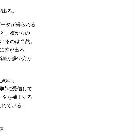
。
が出る。
データが得られる
合と、横からの
が出るのは当然。
度に差が出る。
衛星が多い方が
ために、
同時に受信して
ータを補正する
われている。