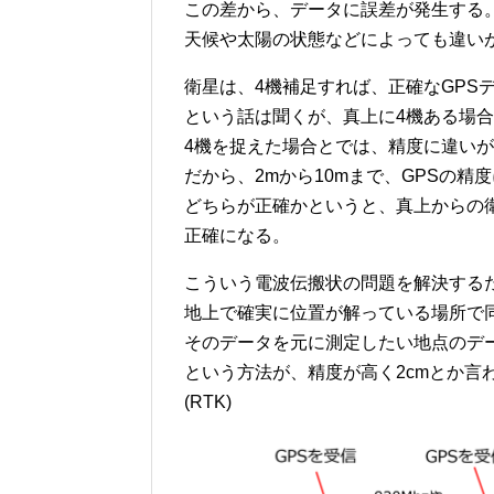
この差から、データに誤差が発生する
天候や太陽の状態などによっても違い
衛星は、4機補足すれば、正確なGPS
という話は聞くが、真上に4機ある場
4機を捉えた場合とでは、精度に違い
だから、2mから10mまで、GPSの精
どちらが正確かというと、真上からの
正確になる。
こういう電波伝搬状の問題を解決する
地上で確実に位置が解っている場所で
そのデータを元に測定したい地点のデ
という方法が、精度が高く2cmとか言
(RTK)