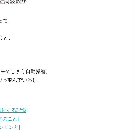
って、
、
使うと、
。
出来てしまう自動操縦。
ぶっ飛んでいるし、
-風化する記憶]
ィアのこと]
ゼンリンと]