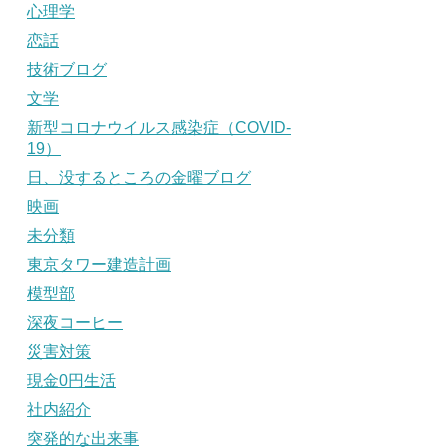
心理学
恋話
技術ブログ
文学
新型コロナウイルス感染症（COVID-
19）
日、没するところの金曜ブログ
映画
未分類
東京タワー建造計画
模型部
深夜コーヒー
災害対策
現金0円生活
社内紹介
突発的な出来事