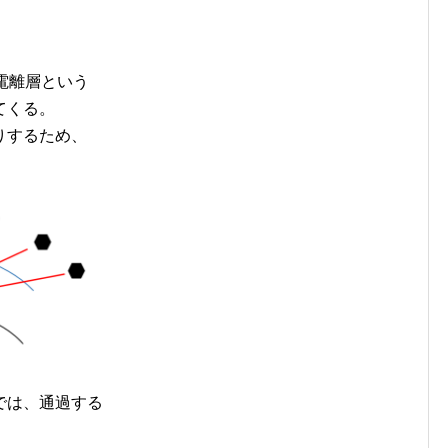
電離層という
てくる。
りするため、
。
では、通過する