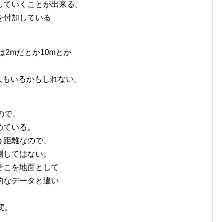
していくことが出来る。
を付加している
は2mだとか10mとか
人もいるかもしれない。
ので、
めている。
う距離なので、
測してはない。
そこを地面として
的なデータと違い
変。