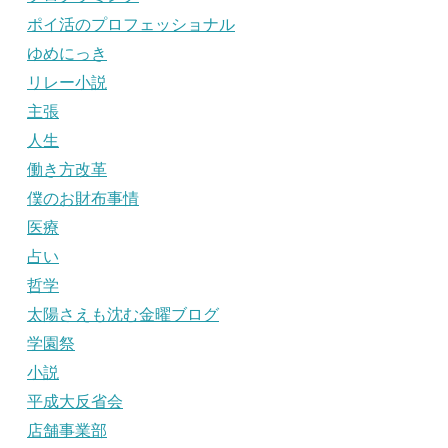
ポイ活のプロフェッショナル
ゆめにっき
リレー小説
主張
人生
働き方改革
僕のお財布事情
医療
占い
哲学
太陽さえも沈む金曜ブログ
学園祭
小説
平成大反省会
店舗事業部