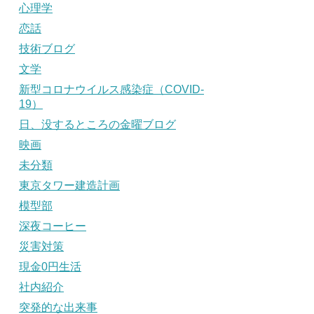
心理学
恋話
技術ブログ
文学
新型コロナウイルス感染症（COVID-
19）
日、没するところの金曜ブログ
映画
未分類
東京タワー建造計画
模型部
深夜コーヒー
災害対策
現金0円生活
社内紹介
突発的な出来事