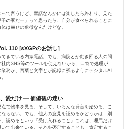
ぶって言うけど、童話なんかには楽したら終わり、見た
菓子の家だー」って思ったら、自分が食べられることに
自体は幸せの象徴なんだけどな。
. 110 [sXGPのお話し]
ってきている内線電話。でも、病院とか動き回る人の間
や社内SNS等のツールを使えないから、口答で処理が
業務が、言葉と文字とが記録に残るようにデジタルAI
る。
、愛だけ — 価値観の迷い
視点で物事を見る。そして、いろんな発言を始める。こ
にならない。でも、他人の意見を認めるかどうかは、別
い、認めるという『受け入れること』これは、理屈だけ
思いで出来ている。それを否定することも、肯定するこ