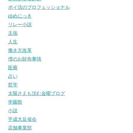
ポイ活のプロフェッショナル
ゆめにっき
リレー小説
主張
人生
働き方改革
僕のお財布事情
医療
占い
哲学
太陽さえも沈む金曜ブログ
学園祭
小説
平成大反省会
店舗事業部