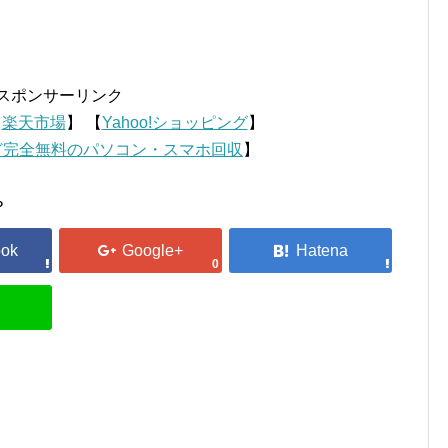
スポンサーリンク
【
楽天市場
】 【
Yahoo!ショッピング
】
ど完全無料のパソコン・スマホ回収
】
？
0