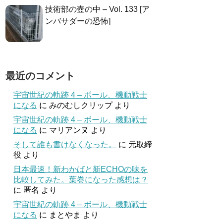
技術部の壺の中 – Vol. 133 [ア
ンバサダーの恐怖]
最近のコメント
宇宙世紀の軌跡 4 – ボール、機動戦士
になる
に
みのむしクリップ
より
宇宙世紀の軌跡 4 – ボール、機動戦士
になる
に
マリアンヌ
より
そして誰も書けなくなった。
に
元取締
役
より
日本最速！新わかばと新ECHOの味を
比較してみた。葉巻になった感想は？
に
匿名
より
宇宙世紀の軌跡 4 – ボール、機動戦士
になる
に
まとやま
より