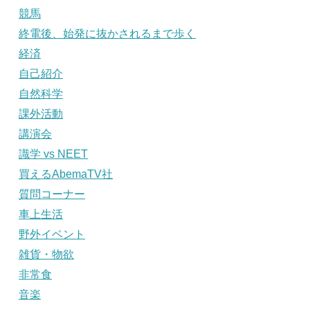
競馬
終電後、始発に抜かされるまで歩く
経済
自己紹介
自然科学
課外活動
講演会
識学 vs NEET
買えるAbemaTV社
質問コーナー
車上生活
野外イベント
雑貨・物欲
非常食
音楽