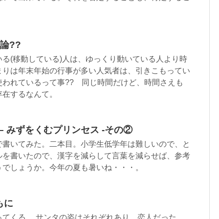
論??
る(移動している)人は、ゆっくり動いている人より時
まりは年末年始の行事が多い人気者は、引きこもってい
使われているって事?? 同じ時間だけど、時間さえも
存在するなんて。
 – みずをくむプリンセス -その②
で書いてみた。二本目。小学生低学年は難しいので、と
ルを書いたので、漢字を減らして言葉を減らせば、参考
うでしょうか。今年の夏も暑いね・・・。
もに
ってくる。 サンタの姿はそれぞれあり、恋人だった