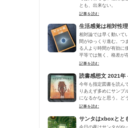
とも、出来ない。
記事を読む
生活感覚は相対性理
相対論では早く動いてい
間がゆっくり進む。つ
る人より時間が有効に
平等では無く、格差が
記事を読む
読書感想文 2021年
今年も指定図書を読ん
りあえず多めにサンブ
になるかなと思う。ど
記事を読む
サンタはxboxとと
今日の夜はサンタがや