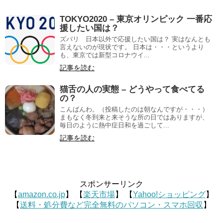
TOKYO2020 – 東京オリンピック 一番応
援したい国は？
ズバリ 日本以外で応援したい国は？ 実はなんとも
言えないのが現状です。 日本は・・・というより
も、東京では新型コロナウイ...
記事を読む
猫舌の人の実態 – どうやって食べてる
の？
こんばんわ。（投稿したのは朝なんですが・・・）
まもなく冬到来と来そうな所の日ではありますが、
毎日のように熱中症日和を過ごして...
記事を読む
スポンサーリンク
【
amazon.co.jp
】 【
楽天市場
】 【
Yahoo!ショッピング
】
【
送料・処分費など完全無料のパソコン・スマホ回収
】