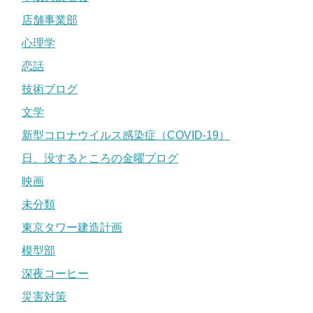
店舗事業部
心理学
恋話
技術ブログ
文学
新型コロナウイルス感染症（COVID-19）
日、没するところの金曜ブログ
映画
未分類
東京タワー建造計画
模型部
深夜コーヒー
災害対策