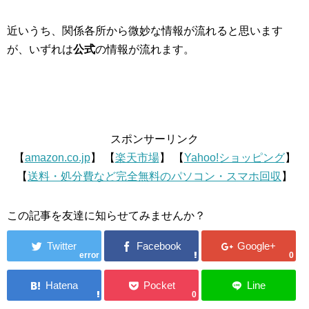
近いうち、関係各所から微妙な情報が流れると思います
が、いずれは
公式
の情報が流れます。
スポンサーリンク
【
amazon.co.jp
】 【
楽天市場
】 【
Yahoo!ショッピング
】
【
送料・処分費など完全無料のパソコン・スマホ回収
】
この記事を友達に知らせてみませんか？
error
0
0