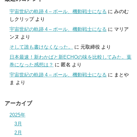
宇宙世紀の軌跡 4 – ボール、機動戦士になる
に
みのむ
しクリップ
より
宇宙世紀の軌跡 4 – ボール、機動戦士になる
に
マリア
ンヌ
より
そして誰も書けなくなった。
に
元取締役
より
日本最速！新わかばと新ECHOの味を比較してみた。葉
巻になった感想は？
に
匿名
より
宇宙世紀の軌跡 4 – ボール、機動戦士になる
に
まとや
ま
より
アーカイブ
2025年
3月
2月