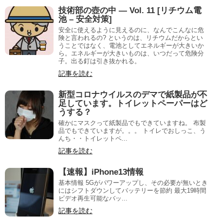
技術部の壺の中 — Vol. 11 [リチウム電
池 – 安全対策]
安全に使えるように見えるのに、なんでこんなに危
険と言われるの? というのは、リチウムだからとい
うことではなく、電池としてエネルギーが大きいか
ら。エネルギーが大きいものは、いつだって危険分
子。出る釘は引き抜かれる。
記事を読む
新型コロナウイルスのデマで紙製品が不
足しています。トイレットペーパーはど
うする？
確かにマスクって紙製品でもできていますね。 布製
品でもできていますが。。。 トイレでおしっこ、う
んち・・トイレットペ...
記事を読む
【速報】iPhone13情報
基本情報 5Gがパワーアップし、その必要が無いとき
にはシフトダウンしてバッテリーを節約 最大19時間
ビデオ再生可能なバッ...
記事を読む