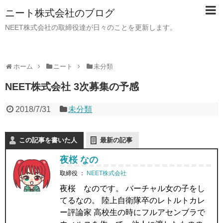
ニート株式会社のブログ
NEET株式会社の取締役達が日々のことを更新します。
ホーム
ニート
未分類
NEET株式会社 3次募集の予感
2018/7/31
未分類
この記事を書いた人
最新の記事
夜桜 なの
取締役
：
NEET株式会社
夜桜 なのです。 バーチャル女の子をし
てるなの。 陸上自衛隊卒のレトルトカレ
ー評論家 高校生の時にフルアセンブラで