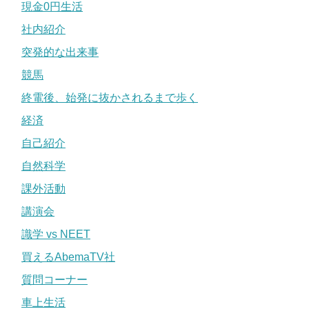
現金0円生活
社内紹介
突発的な出来事
競馬
終電後、始発に抜かされるまで歩く
経済
自己紹介
自然科学
課外活動
講演会
識学 vs NEET
買えるAbemaTV社
質問コーナー
車上生活