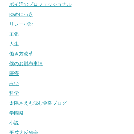
ポイ活のプロフェッショナル
ゆめにっき
リレー小説
主張
人生
働き方改革
僕のお財布事情
医療
占い
哲学
太陽さえも沈む金曜ブログ
学園祭
小説
平成大反省会