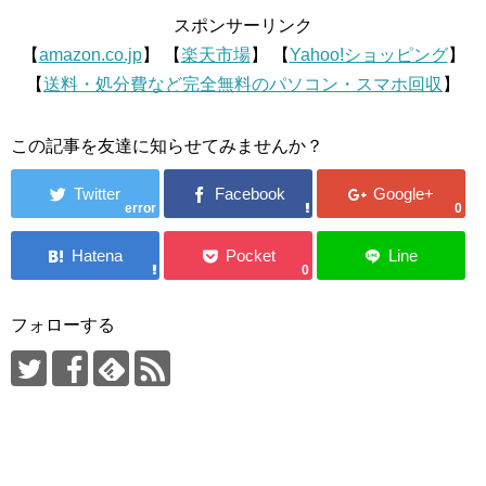
スポンサーリンク
【
amazon.co.jp
】 【
楽天市場
】 【
Yahoo!ショッピング
】
【
送料・処分費など完全無料のパソコン・スマホ回収
】
この記事を友達に知らせてみませんか？
error
0
0
フォローする