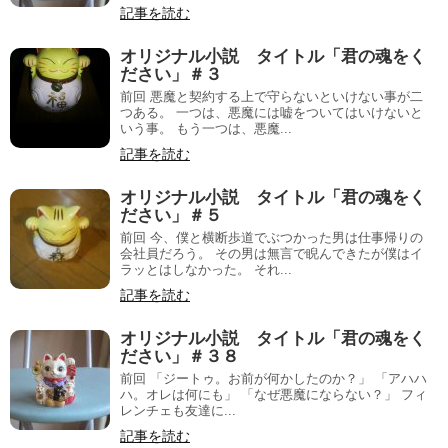
記事を読む
オリジナル小説 タイトル「君の魂をく
ださい」＃３
前回 悪魔と契約する上で守らないといけない事が二
つある。 一つは、悪魔には嘘をついてはいけないと
いう事。 もう一つは、悪魔...
記事を読む
オリジナル小説 タイトル「君の魂をく
ださい」＃５
前回 今、僕と横断歩道でぶつかった男は仕事帰りの
会社員だろう。 その男は無言で睨んできたが僕はイ
ラッとはしなかった。 それ...
記事を読む
オリジナル小説 タイトル「君の魂をく
ださい」＃３８
前回 「ジートゥ。お前が何かしたのか？」 「アハハ
ハ。オレは何にも」 「なぜ悪魔にならない？」 フィ
レンチェも友達に...
記事を読む