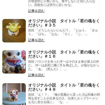
が視覚的じゃ無いから、集中しないと頭に入らな
い。高校生には苦行に近いかな。
記事を読む
オリジナル小説 タイトル「君の魂をく
ださい」＃３５
前回 「どうしたらいいんだ？」 「じゅう」 「きゅ
う」 「はち」 「なな」 「ろく」 「ご」 ...
記事を読む
オリジナル小説 タイトル「君の魂をく
ださい」＃１６
前回 バランスを失った洋一はそのまま体が屋上の外
に。 洋一は必死に柵に手を伸ばした、が届かなかっ
た。 「あ。（死んだ）」 ...
記事を読む
オリジナル小説 タイトル「君の魂をく
ださい」＃４８
前回 「え！？」 「俺が悪魔から貰った力は対象の時
間を戻すことが出来るのさ。出来たカップラーメン
を元に戻せる様に」 「な、...