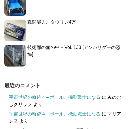
戦闘能力、タウリン4万
技術部の壺の中 – Vol. 133 [アンバサダーの恐
怖]
最近のコメント
宇宙世紀の軌跡 4 – ボール、機動戦士になる
に
みのむ
しクリップ
より
宇宙世紀の軌跡 4 – ボール、機動戦士になる
に
マリア
ンヌ
より