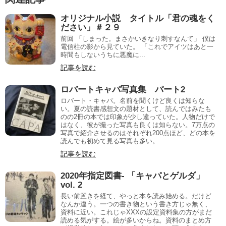
オリジナル小説 タイトル「君の魂をく
ださい」＃２９
前回 「しまった。まさかいきなり刺すなんて」 僕は
電信柱の影から見ていた。 「これでアイツはあと一
時間もしないうちに悪魔に...
記事を読む
ロバートキャパ写真集 パート2
ロバート・キャパ。名前を聞くけど良くは知らな
い。夏の読書感想文の題材として、読んではみたも
のの2冊の本では印象が少し違っていた。人物だけで
はなく、彼が撮った写真も良くは知らない。7万点の
写真で紹介させるのはそれぞれ200点ほど、どの本を
読んでも初めて見る写真も多い。
記事を読む
2020年指定図書- 「キャパとゲルダ」
vol. 2
長い前置きを経て、やっと本を読み始める。だけど
なんか違う。一つの書き物という書き方じゃ無く、
資料に近い。これじゃXXXの設定資料集の方がまだ
読める気がする。絵が多いからね。資料のまとめ方