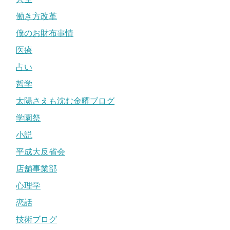
働き方改革
僕のお財布事情
医療
占い
哲学
太陽さえも沈む金曜ブログ
学園祭
小説
平成大反省会
店舗事業部
心理学
恋話
技術ブログ