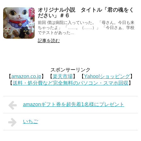
オリジナル小説 タイトル「君の魂をく
ださい」＃６
前回 僕は病院に入っていった。 「母さん。今日も来
ちゃったよ」 「……。（……）」 「今日さぁ、学校
でテストがあった...
記事を読む
スポンサーリンク
【
amazon.co.jp
】 【
楽天市場
】 【
Yahoo!ショッピング
】
【
送料・処分費など完全無料のパソコン・スマホ回収
】
amazonギフト券を超先着1名様にプレゼント
いちご