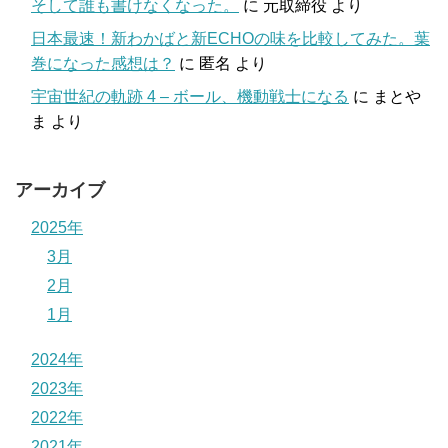
そして誰も書けなくなった。
に
元取締役
より
日本最速！新わかばと新ECHOの味を比較してみた。葉
巻になった感想は？
に
匿名
より
宇宙世紀の軌跡 4 – ボール、機動戦士になる
に
まとや
ま
より
アーカイブ
2025年
3月
2月
1月
2024年
2023年
2022年
2021年