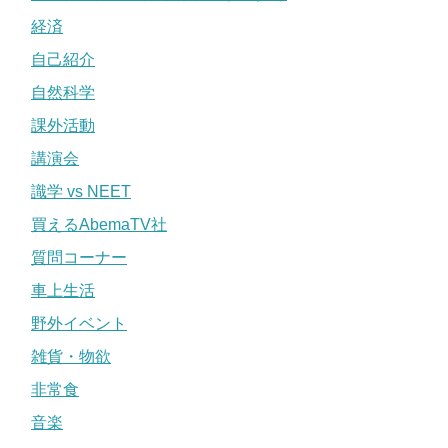
経済
自己紹介
自然科学
課外活動
講演会
識学 vs NEET
買えるAbemaTV社
質問コーナー
車上生活
野外イベント
雑貨・物欲
非常食
音楽