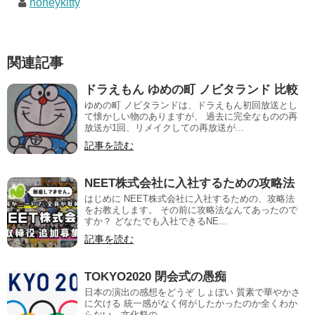
honeykitty
関連記事
ドラえもん ゆめの町 ノビタランド 比較
ゆめの町 ノビタランドは、ドラえもん初回放送とし
て懐かしい物のありますが、 過去に完全なものの再
放送が1回、リメイクしての再放送が...
記事を読む
NEET株式会社に入社するための攻略法
はじめに NEET株式会社に入社するための、攻略法
をお教えします。 その前に攻略法なんてあったので
すか？ どなたでも入社できるNE...
記事を読む
TOKYO2020 閉会式の愚痴
日本の演出の感想をどうぞ しょぼい 質素で華やかさ
に欠ける 統一感がなく何がしたかったのか全くわか
らない。文化祭の...