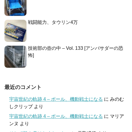
戦闘能力、タウリン4万
技術部の壺の中 – Vol. 133 [アンバサダーの恐
怖]
最近のコメント
宇宙世紀の軌跡 4 – ボール、機動戦士になる
に
みのむ
しクリップ
より
宇宙世紀の軌跡 4 – ボール、機動戦士になる
に
マリア
ンヌ
より