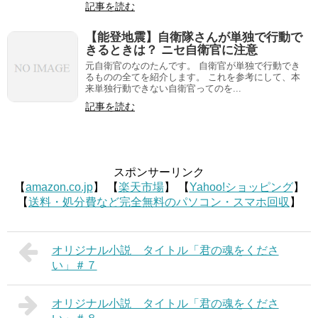
記事を読む
【能登地震】自衛隊さんが単独で行動で
きるときは？ ニセ自衛官に注意
元自衛官のなのたんです。 自衛官が単独で行動でき
るものの全てを紹介します。 これを参考にして、本
来単独行動できない自衛官ってのを...
記事を読む
スポンサーリンク
【
amazon.co.jp
】 【
楽天市場
】 【
Yahoo!ショッピング
】
【
送料・処分費など完全無料のパソコン・スマホ回収
】
オリジナル小説 タイトル「君の魂をくださ
い」＃７
オリジナル小説 タイトル「君の魂をくださ