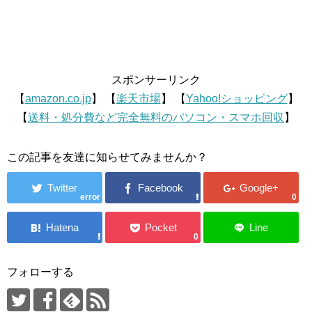
スポンサーリンク
【
amazon.co.jp
】 【
楽天市場
】 【
Yahoo!ショッピング
】
【
送料・処分費など完全無料のパソコン・スマホ回収
】
この記事を友達に知らせてみませんか？
error
0
0
フォローする