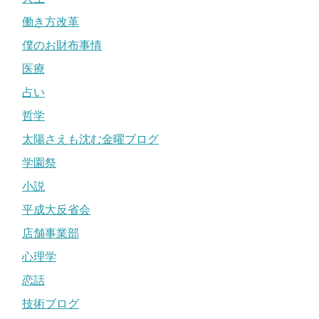
働き方改革
僕のお財布事情
医療
占い
哲学
太陽さえも沈む金曜ブログ
学園祭
小説
平成大反省会
店舗事業部
心理学
恋話
技術ブログ