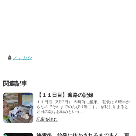
ノナカシ
関連記事
【１１日目】遍路の記録
１１日目（8月2日） ５時前に起床。 朝食は６時半か
らなのでそれまでのんびり過ごす。 宿坊に泊まると
翌日の朝はお勤めという...
記事を読む
終電後、始発に抜かされるまで歩く 東