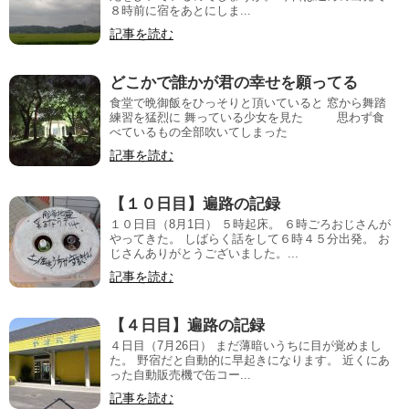
８時前に宿をあとにしま...
記事を読む
どこかで誰かが君の幸せを願ってる
食堂で晩御飯をひっそりと頂いていると 窓から舞踏
練習を猛烈に 舞っている少女を見た 思わず食
べているもの全部吹いてしまった
記事を読む
【１０日目】遍路の記録
１０日目（8月1日） ５時起床。 ６時ごろおじさんが
やってきた。 しばらく話をして６時４５分出発。 お
じさんありがとうございました。...
記事を読む
【４日目】遍路の記録
４日目（7月26日） まだ薄暗いうちに目が覚めまし
た。 野宿だと自動的に早起きになります。 近くにあ
った自動販売機で缶コー...
記事を読む