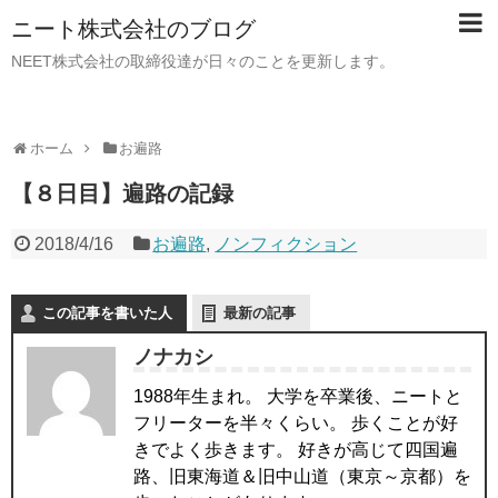
ニート株式会社のブログ
NEET株式会社の取締役達が日々のことを更新します。
ホーム
お遍路
【８日目】遍路の記録
2018/4/16
お遍路
,
ノンフィクション
この記事を書いた人
最新の記事
ノナカシ
1988年生まれ。 大学を卒業後、ニートと
フリーターを半々くらい。 歩くことが好
きでよく歩きます。 好きが高じて四国遍
路、旧東海道＆旧中山道（東京～京都）を