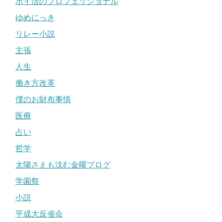
ポイ活のプロフェッショナル
ゆめにっき
リレー小説
主張
人生
働き方改革
僕のお財布事情
医療
占い
哲学
太陽さえも沈む金曜ブログ
学園祭
小説
平成大反省会