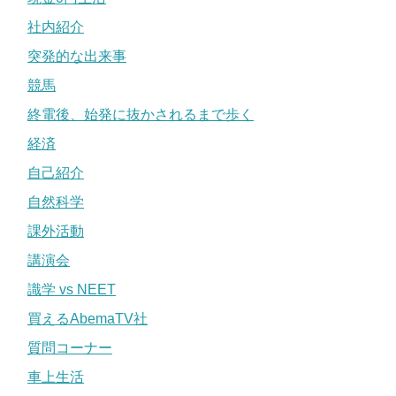
社内紹介
突発的な出来事
競馬
終電後、始発に抜かされるまで歩く
経済
自己紹介
自然科学
課外活動
講演会
識学 vs NEET
買えるAbemaTV社
質問コーナー
車上生活