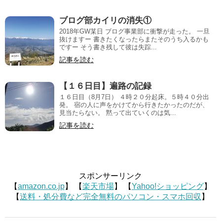
ブログ部カイリの消失①
2018年GW某日 ブログ事業部に衝撃が走った。 一旦
抜けますー 書きたくなったらまたそのうち入るかも
ですー そう書き残して彼は失踪...
記事を読む
【１６日目】遍路の記録
１６日目（8月7日） ４時２０分起床。５時４０分出
発。 宿の人に声をかけてから行きたかったのだが、
見当たらない。 黙って出ていくのは気...
記事を読む
スポンサーリンク
【
amazon.co.jp
】 【
楽天市場
】 【
Yahoo!ショッピング
】
【
送料・処分費など完全無料のパソコン・スマホ回収
】