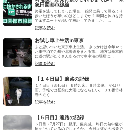
急田園都市線編
終電を逃してしまった場合、 始発に乗って帰るより
歩いたほうが早いのはどこまでか？ 時間と体力を持
て余すニートが歩いて検証してみました。 ...
記事を読む
お試し車上生活in東京
ふと思いついた東京車上生活。 きっかけは今年やっ
た車中泊で九州や北海道をまわる旅。 地方は基本的
に道の駅がたくさんあるので車中泊の場所に...
記事を読む
【１４日目】遍路の記録
１４日目（8月5日） ５時起床。６時出発。 やはり
雨。予報では昼前に大雨になるらしい。 ３１番竹林
寺の近く...
記事を読む
【５日目】遍路の記録
５日目（7月27日） 起床。倦怠感。 昨日の熱中症が
尾をひいているのでしょうか。 今日は遅めの出発で