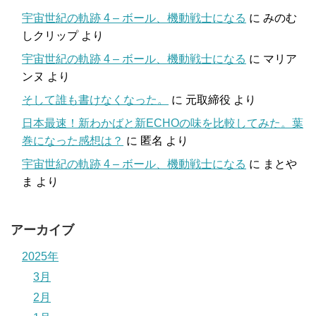
宇宙世紀の軌跡 4 – ボール、機動戦士になる
に
みのむ
しクリップ
より
宇宙世紀の軌跡 4 – ボール、機動戦士になる
に
マリア
ンヌ
より
そして誰も書けなくなった。
に
元取締役
より
日本最速！新わかばと新ECHOの味を比較してみた。葉
巻になった感想は？
に
匿名
より
宇宙世紀の軌跡 4 – ボール、機動戦士になる
に
まとや
ま
より
アーカイブ
2025年
3月
2月