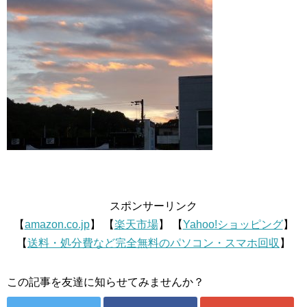
スポンサーリンク
【
amazon.co.jp
】 【
楽天市場
】 【
Yahoo!ショッピング
】
【
送料・処分費など完全無料のパソコン・スマホ回収
】
この記事を友達に知らせてみませんか？