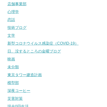
店舗事業部
心理学
恋話
技術ブログ
文学
新型コロナウイルス感染症（COVID-19）
日、没するところの金曜ブログ
映画
未分類
東京タワー建造計画
模型部
深夜コーヒー
災害対策
現金0円生活