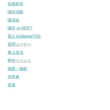
自然科学
課外活動
講演会
識学 vs NEET
買えるAbemaTV社
質問コーナー
車上生活
野外イベント
雑貨・物欲
非常食
音楽