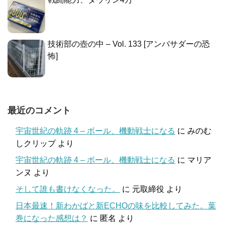
技術部の壺の中 – Vol. 133 [アンバサダーの恐
怖]
最近のコメント
宇宙世紀の軌跡 4 – ボール、機動戦士になる
に
みのむ
しクリップ
より
宇宙世紀の軌跡 4 – ボール、機動戦士になる
に
マリア
ンヌ
より
そして誰も書けなくなった。
に
元取締役
より
日本最速！新わかばと新ECHOの味を比較してみた。葉
巻になった感想は？
に
匿名
より