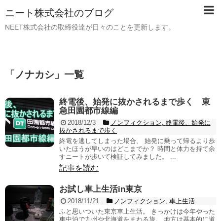
ニート株式会社のブログ
NEET株式会社の取締役達が日々のことを更新します。
「
ノナカシ
」
一覧
終電後、始発に抜かされるまで歩く 東
急田園都市線編
2018/12/3
ノンフィクション
,
終電後、始発に
抜かされるまで歩く
終電を逃してしまった場合、 始発に乗って帰るより歩
いたほうが早いのはどこまでか？ 時間と体力を持て余
すニートが歩いて検証してみました。 ...
記事を読む
お試し車上生活in東京
2018/11/21
ノンフィクション
,
車上生活
ふと思いついた東京車上生活。 きっかけは今年やった
車中泊で九州や北海道をまわる旅。 地方は基本的に道