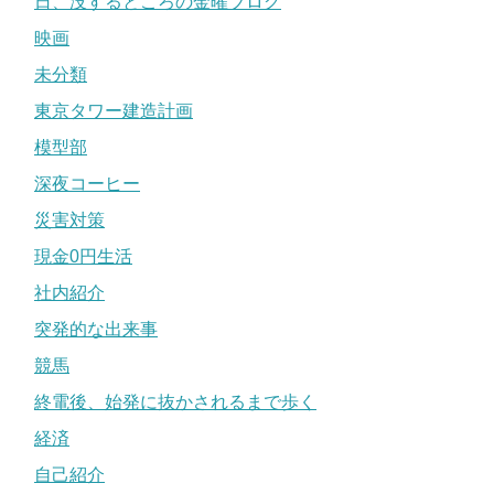
日、没するところの金曜ブログ
映画
未分類
東京タワー建造計画
模型部
深夜コーヒー
災害対策
現金0円生活
社内紹介
突発的な出来事
競馬
終電後、始発に抜かされるまで歩く
経済
自己紹介