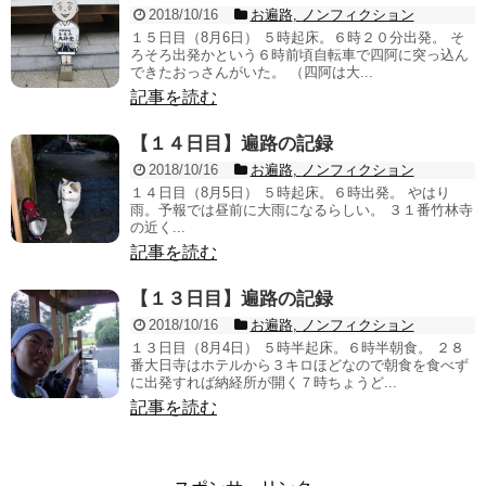
2018/10/16
お遍路
,
ノンフィクション
１５日目（8月6日） ５時起床。６時２０分出発。 そ
ろそろ出発かという６時前頃自転車で四阿に突っ込ん
できたおっさんがいた。 （四阿は大...
記事を読む
【１４日目】遍路の記録
2018/10/16
お遍路
,
ノンフィクション
１４日目（8月5日） ５時起床。６時出発。 やはり
雨。予報では昼前に大雨になるらしい。 ３１番竹林寺
の近く...
記事を読む
【１３日目】遍路の記録
2018/10/16
お遍路
,
ノンフィクション
１３日目（8月4日） ５時半起床。６時半朝食。 ２８
番大日寺はホテルから３キロほどなので朝食を食べず
に出発すれば納経所が開く７時ちょうど...
記事を読む