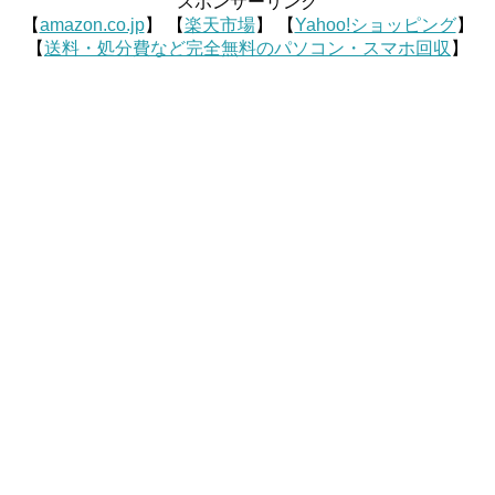
スポンサーリンク
【
amazon.co.jp
】 【
楽天市場
】 【
Yahoo!ショッピング
】
【
送料・処分費など完全無料のパソコン・スマホ回収
】