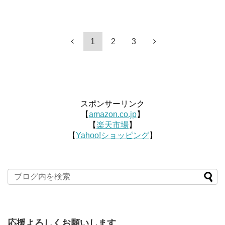
1
2
3
スポンサーリンク
【
amazon.co.jp
】
【
楽天市場
】
【
Yahoo!ショッピング
】
応援よろしくお願いします