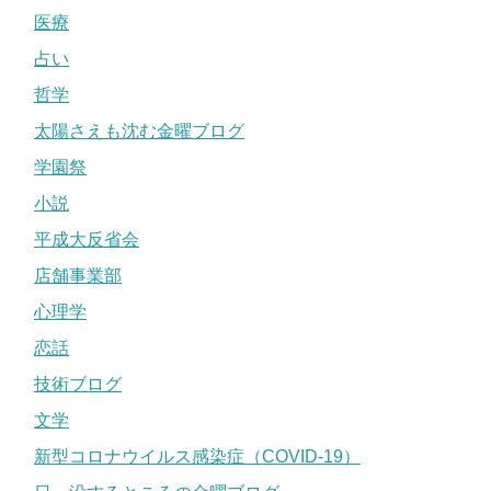
医療
占い
哲学
太陽さえも沈む金曜ブログ
学園祭
小説
平成大反省会
店舗事業部
心理学
恋話
技術ブログ
文学
新型コロナウイルス感染症（COVID-19）