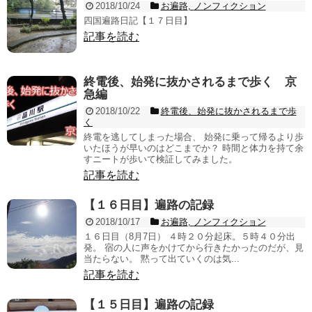
2018/10/24
お遍路
,
ノンフィクション
四国遍路日記【１７日目】
記事を読む
終電後、始発に抜かされるまで歩く 京
急編
2018/10/22
終電後、始発に抜かされるまで歩
く
終電を逃してしまった場合、 始発に乗って帰るより歩
いたほうが早いのはどこまでか？ 時間と体力を持て余
すニートが歩いて検証してみました。
記事を読む
【１６日目】遍路の記録
2018/10/17
お遍路
,
ノンフィクション
１６日目（8月7日） ４時２０分起床。５時４０分出
発。 宿の人に声をかけてから行きたかったのだが、見
当たらない。 黙って出ていくのは気...
記事を読む
【１５日目】遍路の記録