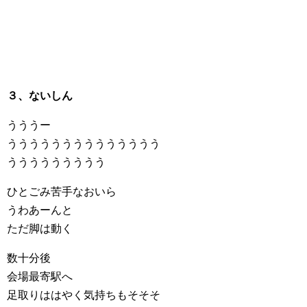
３、ないしん
うううー
うううううううううううううう
ううううううううう
ひとごみ苦手なおいら
うわあーんと
ただ脚は動く
数十分後
会場最寄駅へ
足取りははやく気持ちもそそそ