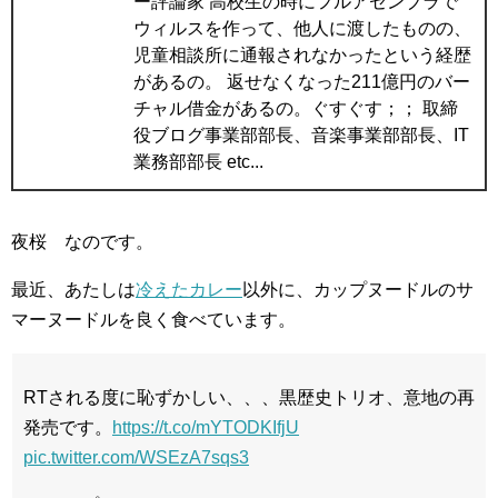
ー評論家 高校生の時にフルアセンブラで
ウィルスを作って、他人に渡したものの、
児童相談所に通報されなかったという経歴
があるの。 返せなくなった211億円のバー
チャル借金があるの。ぐすぐす；； 取締
役ブログ事業部部長、音楽事業部部長、IT
業務部部長 etc...
夜桜 なのです。
最近、あたしは
冷えたカレー
以外に、カップヌードルのサ
マーヌードルを良く食べています。
RTされる度に恥ずかしい、、、黒歴史トリオ、意地の再
発売です。
https://t.co/mYTODKIfjU
pic.twitter.com/WSEzA7sqs3