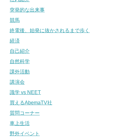
突発的な出来事
競馬
終電後、始発に抜かされるまで歩く
経済
自己紹介
自然科学
課外活動
講演会
識学 vs NEET
買えるAbemaTV社
質問コーナー
車上生活
野外イベント