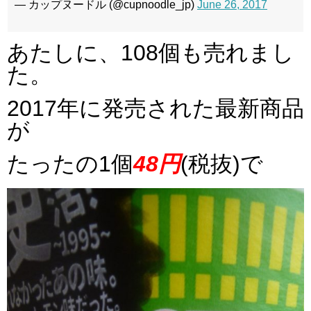
— カップヌードル (@cupnoodle_jp)
June 26, 2017
あたしに、108個も売れまし
た。
2017年に発売された最新商品
が
たったの1個
48円
(税抜)で