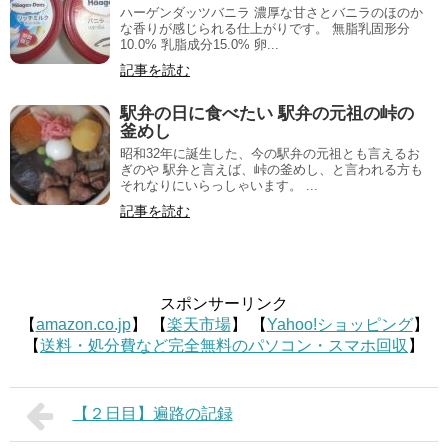
ハーゲンダッツバニラ 濃厚な甘さとバニラのほのか
な香りが感じられる仕上がりです。 無脂乳固形分
10.0% 乳脂成分15.0% 卵...
記事を読む
駅弁の日に食べたい 駅弁の元祖の峠の
釜めし
昭和32年に誕生した、今の駅弁の元祖とも言えるお
ぎのや 駅弁と言えば、峠の釜めし、と言われる方も
それなりにいらっしゃいます。 ...
記事を読む
スポンサーリンク
【
amazon.co.jp
】 【
楽天市場
】 【
Yahoo!ショッピング
】
【
送料・処分費など完全無料のパソコン・スマホ回収
】
【２日目】遍路の記録