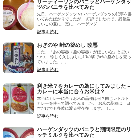
サーティーワンのバニラとハーゲンダッ
ツのバニラを比べてみた
先日、ハーゲンダッツ vs ハーゲンダッツの記事を書
いてみたばかりでしたが、 好評でしたので、残暑厳
しいこの夏に、更に、ハーゲンダ...
記事を読む
おぎのや 峠の釜めし 改悪
また、「あの容器（釜の容器）がほしいな」と思い
つつ、 珍しく久しぶりにJRの駅で峠の釜めしを売っ
ていました。。。 ...
記事を読む
利き米？をカレーの為にしてみました –
カレーに本当に合うお米は？
本当にカレーに合うお米の品種は何？同じレトルト
カレーを使って調べてみました。 お米の品種は、日
本だけでも多岐に渡る程存在します。 し...
記事を読む
ハーゲンダッツのバニラと期間限定のリ
ッチミルクを比べてみた