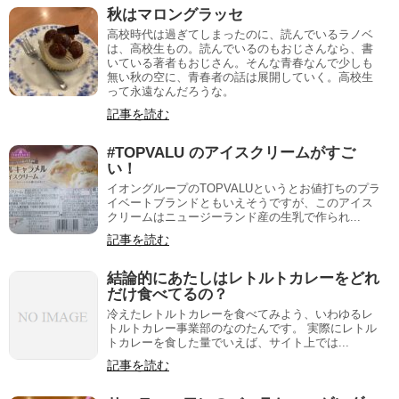
秋はマロングラッセ
高校時代は過ぎてしまったのに、読んでいるラノベ
は、高校生もの。読んでいるのもおじさんなら、書
いている著者もおじさん。そんな青春なんで少しも
無い秋の空に、青春者の話は展開していく。高校生
って永遠なんだろうな。
記事を読む
#TOPVALU のアイスクリームがすご
い！
イオングループのTOPVALUというとお値打ちのプラ
イベートブランドともいえそうですが、このアイス
クリームはニュージーランド産の生乳で作られ...
記事を読む
結論的にあたしはレトルトカレーをどれ
だけ食べてるの？
冷えたレトルトカレーを食べてみよう、いわゆるレ
トルトカレー事業部のなのたんです。 実際にレトル
トカレーを食した量でいえば、サイト上では...
記事を読む