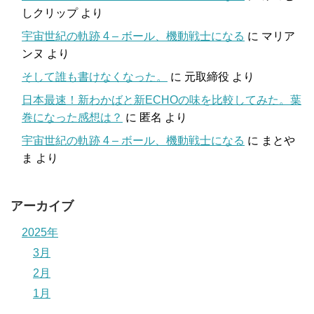
しクリップ
より
宇宙世紀の軌跡 4 – ボール、機動戦士になる
に
マリア
ンヌ
より
そして誰も書けなくなった。
に
元取締役
より
日本最速！新わかばと新ECHOの味を比較してみた。葉
巻になった感想は？
に
匿名
より
宇宙世紀の軌跡 4 – ボール、機動戦士になる
に
まとや
ま
より
アーカイブ
2025年
3月
2月
1月