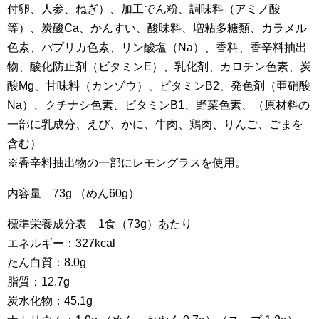
付卵、人参、ねぎ）、加工でん粉、調味料（アミノ酸
等）、炭酸Ca、かんすい、酸味料、増粘多糖類、カラメル
色素、パプリカ色素、リン酸塩（Na）、香料、香辛料抽出
物、酸化防止剤（ビタミンE）、乳化剤、カロチン色素、炭
酸Mg、甘味料（カンゾウ）、ビタミンB2、発色剤（亜硝酸
Na）、クチナシ色素、ビタミンB1、野菜色素、（原材料の
一部に乳成分、えび、かに、牛肉、鶏肉、りんご、ごまを
含む）
※香辛料抽出物の一部にレモングラスを使用。
内容量 73g （めん60g）
標準栄養成分表 1食（73g）あたり
エネルギー：327kcal
たん白質：8.0g
脂質：12.7g
炭水化物：45.1g