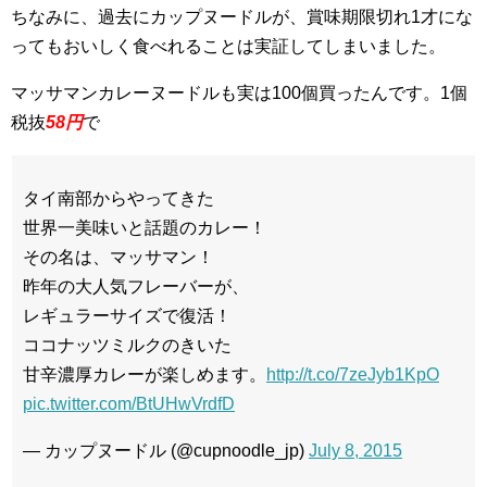
ちなみに、過去にカップヌードルが、賞味期限切れ1才にな
ってもおいしく食べれることは実証してしまいました。
マッサマンカレーヌードルも実は100個買ったんです。1個
税抜
58円
で
タイ南部からやってきた
世界一美味いと話題のカレー！
その名は、マッサマン！
昨年の大人気フレーバーが、
レギュラーサイズで復活！
ココナッツミルクのきいた
甘辛濃厚カレーが楽しめます。
http://t.co/7zeJyb1KpO
pic.twitter.com/BtUHwVrdfD
— カップヌードル (@cupnoodle_jp)
July 8, 2015