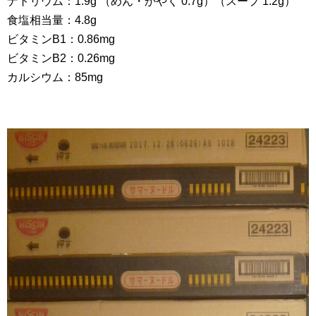
ナトリウム：1.9g （めん・かやく 0.7g）（スープ 1.2g）
食塩相当量：4.8g
ビタミンB1：0.86mg
ビタミンB2：0.26mg
カルシウム：85mg