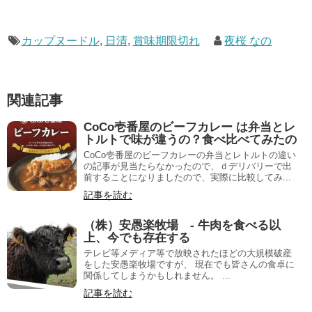
カップヌードル
,
日清
,
賞味期限切れ
夜桜 なの
関連記事
CoCo壱番屋のビーフカレー は弁当とレ
トルトで味が違うの？食べ比べてみたの
CoCo壱番屋のビーフカレーの弁当とレトルトの違い
の記事が見当たらなかったので、ｄデリバリーで出
前することになりましたので、実際に比較してみ...
記事を読む
（株）安愚楽牧場 - 牛肉を食べる以
上、今でも存在する
テレビ等メディア等で放映されたほどの大規模破産
をした安愚楽牧場ですが、 現在でも皆さんの食卓に
関係してしまうかもしれません。 ...
記事を読む