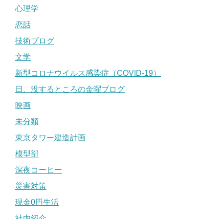
心理学
恋話
技術ブログ
文学
新型コロナウイルス感染症（COVID-19）
日、没するところの金曜ブログ
映画
未分類
東京タワー建造計画
模型部
深夜コーヒー
災害対策
現金0円生活
社内紹介