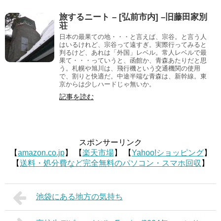
旅するニート – [弘前市内] –旧藤田家別
荘
日本の最果ての地・・・と言えば、宗谷。と言う人
はいるけれど、宗谷って遠すぎ。実際行ってみると
判るけど、あれは「外国」レベル。常人レベルで最
果て・・・っていうと、函館か、青森あたりだと思
う。札幌や旭川は、飛行機という交通機関の使用
で、割りと快適だ。中途半端な青森は、新幹線。東
京からは少しハードじゃ無いか。
記事を読む
スポンサーリンク
【
amazon.co.jp
】 【
楽天市場
】 【
Yahoo!ショッピング
】
【
送料・処分費など完全無料のパソコン・スマホ回収
】
池袋にある地方の気持ち