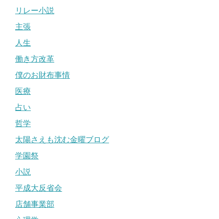
リレー小説
主張
人生
働き方改革
僕のお財布事情
医療
占い
哲学
太陽さえも沈む金曜ブログ
学園祭
小説
平成大反省会
店舗事業部