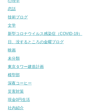
心理学
恋話
技術ブログ
文学
新型コロナウイルス感染症（COVID-19）
日、没するところの金曜ブログ
映画
未分類
東京タワー建造計画
模型部
深夜コーヒー
災害対策
現金0円生活
社内紹介