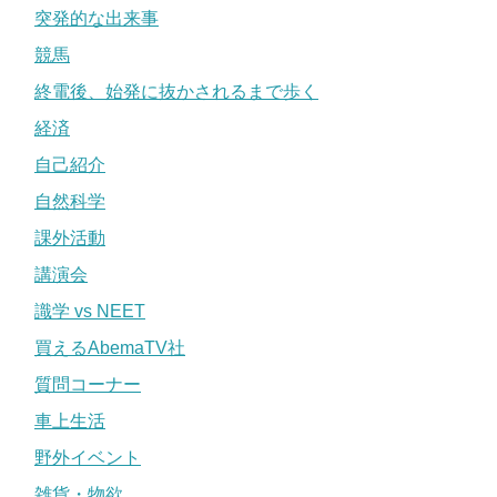
突発的な出来事
競馬
終電後、始発に抜かされるまで歩く
経済
自己紹介
自然科学
課外活動
講演会
識学 vs NEET
買えるAbemaTV社
質問コーナー
車上生活
野外イベント
雑貨・物欲