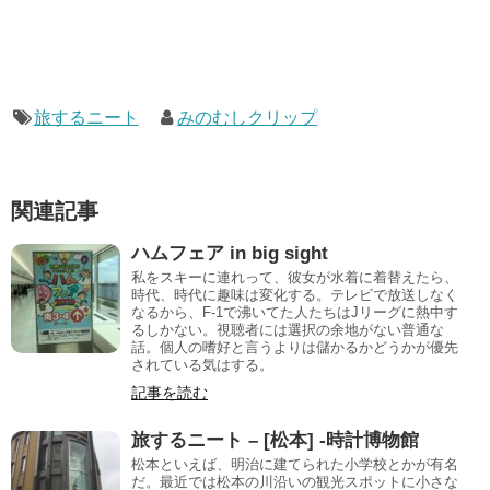
旅するニート
みのむしクリップ
関連記事
ハムフェア in big sight
私をスキーに連れって、彼女が水着に着替えたら、
時代、時代に趣味は変化する。テレビで放送しなく
なるから、F-1で沸いてた人たちはJリーグに熱中す
るしかない。視聴者には選択の余地がない普通な
話。個人の嗜好と言うよりは儲かるかどうかが優先
されている気はする。
記事を読む
旅するニート – [松本] -時計博物館
松本といえば、明治に建てられた小学校とかが有名
だ。最近では松本の川沿いの観光スポットに小さな