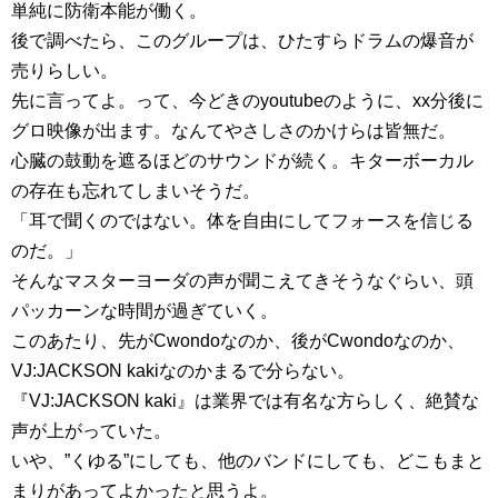
単純に防衛本能が働く。
後で調べたら、このグループは、ひたすらドラムの爆音が
売りらしい。
先に言ってよ。って、今どきのyoutubeのように、xx分後に
グロ映像が出ます。なんてやさしさのかけらは皆無だ。
心臓の鼓動を遮るほどのサウンドが続く。キターボーカル
の存在も忘れてしまいそうだ。
「耳で聞くのではない。体を自由にしてフォースを信じる
のだ。」
そんなマスターヨーダの声が聞こえてきそうなぐらい、頭
パッカーンな時間が過ぎていく。
このあたり、先がCwondoなのか、後がCwondoなのか、
VJ:JACKSON kakiなのかまるで分らない。
『VJ:JACKSON kaki』は業界では有名な方らしく、絶賛な
声が上がっていた。
いや、”くゆる”にしても、他のバンドにしても、どこもまと
まりがあってよかったと思うよ。