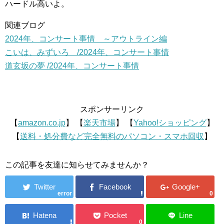
ハードル高いよ。
関連ブログ
2024年、コンサート事情 ～アウトライン編
こいは、みずいろ /2024年、コンサート事情
道玄坂の夢 /2024年、コンサート事情
スポンサーリンク
【
amazon.co.jp
】 【
楽天市場
】 【
Yahoo!ショッピング
】
【
送料・処分費など完全無料のパソコン・スマホ回収
】
この記事を友達に知らせてみませんか？
error
0
0