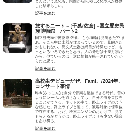
どんという文化も、関西から関東に文化や人が移動
した結果らしい。
記事を読む
旅するニート – [千葉/佐倉] –国立歴史民
族博物館 パート2
国立歴史民俗博物館-佐倉。もう埴輪は見飽きた?? ま
あ、そこら中に土器が埋まっているので、見飽きた
かもしれない。縄文式土器は縄目が特徴だけど、も
っといろいろできたと思う。人の発想は千差万別だ
から。似ているのは、逆に情報が統一されていたか
らだと思う。
記事を読む
高校生デビューだぜ、Fami。/2024年、
コンサート事情
昨今(さっこん)は自分で音楽を配信できる時代。昔の
ようにレーベルを通さなくても、自分の曲を直接売
ることができる。ネットの中で、路上ライブのよう
な感じだ。路上ライブと違って、観客対象は億単位
で存在する。ただ、検索エンジンのおかげで、見て
もらえるかどうかは、路上ライブよりも少ない場合
もあり得る。
記事を読む