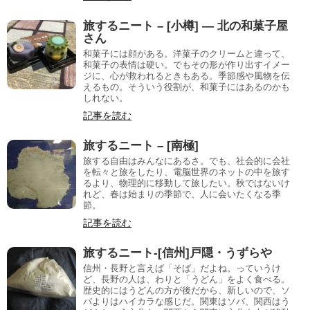
旅するニート – [小樽] — 北の和菓子屋
さん
和菓子には顔がある。洋菓子のクリームと違って、
和菓子の表情は硬い。でもその形が作り出すイメー
ジに、心が救われるときもある。季節感や風物を伝
えるもの。そういう役割が、和菓子にはあるのかも
しれない。
記事を読む
旅するニート – [南極]
旅する自由はみんなにあるさ。でも、社会的に会社
を転々と旅をしたり、電脳世界のネットの中を旅す
るより、物理的に移動して旅したい。秋ではないけ
れど、春は始まりの季節で、人に会いたくなる季
節。
記事を読む
旅するニート-[信州]戸隠・うずらや
信州・長野と言えば「そば」だよね。っていうけ
ど、長野の人は、わりと「うどん」をよく食べる。
歴史的にはうどんの方が後だから、新しいので、ソ
バよりはハイカラな感じだ。関東はソバ、関西はう