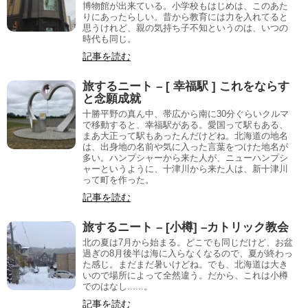
博物館が出来ている。小学校もはじめは、このあた
りにあったらしい。昔から教育には力を入れてると
思うけれど、親の気持ち子不知というのは、いつの
時代も同じ。
記事を読む
旅するニート – [ 幸福駅 ] これをならす
と念願成就
十勝平野の真ん中、帯広から南に30分ぐらいクルマ
で移動すると、幸福駅がある。愛国って駅もある、
まあ大正って駅もあったんだけどね。北海道の地名
は、出身地の名前や気に入った言葉をつけた地名が
多い。ハンプシャーから来た人が、ニューハンプシ
ャーというように、十津川から来た人は、新十津川
って町を作った。
記事を読む
旅するニート – [小樽] –カトリック教会
北の夏は7月から始まる。どこでも同じだけど、お盆
過ぎの8月後半は海に入らなくなるので、夏が終わっ
た感じ。まだまだ暑いけどね。でも、北海道は大き
いので場所によって全然違う。だから、これは小樽
でのはなし......。
記事を読む