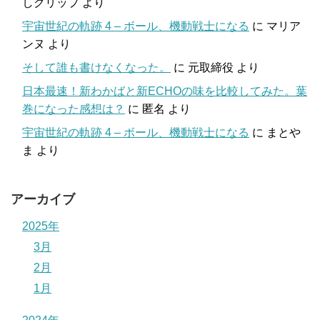
しクリップ
より
宇宙世紀の軌跡 4 – ボール、機動戦士になる
に
マリア
ンヌ
より
そして誰も書けなくなった。
に
元取締役
より
日本最速！新わかばと新ECHOの味を比較してみた。葉
巻になった感想は？
に
匿名
より
宇宙世紀の軌跡 4 – ボール、機動戦士になる
に
まとや
ま
より
アーカイブ
2025年
3月
2月
1月