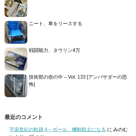
ニート、車をリースする
戦闘能力、タウリン4万
技術部の壺の中 – Vol. 133 [アンバサダーの恐
怖]
最近のコメント
宇宙世紀の軌跡 4 – ボール、機動戦士になる
に
みのむ