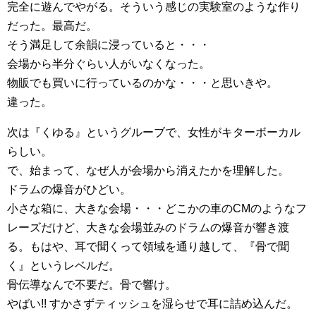
完全に遊んでやがる。そういう感じの実験室のような作り
だった。最高だ。
そう満足して余韻に浸っていると・・・
会場から半分ぐらい人がいなくなった。
物販でも買いに行っているのかな・・・と思いきや。
違った。
次は『くゆる』というグルーブで、女性がキターボーカル
らしい。
で、始まって、なぜ人が会場から消えたかを理解した。
ドラムの爆音がひどい。
小さな箱に、大きな会場・・・どこかの車のCMのようなフ
レーズだけど、大きな会場並みのドラムの爆音が響き渡
る。もはや、耳で聞くって領域を通り越して、『骨で聞
く』というレベルだ。
骨伝導なんで不要だ。骨で響け。
やばい!! すかさずティッシュを湿らせで耳に詰め込んだ。