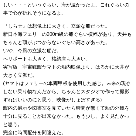
しい・・・というぐらい、海が遠かったよ。これぐらいの
事で心が折れそうになるよ。
『しらせ』は想像上に大きく、立派な船だった。
新日本海フェリーの200m級の船ぐらい横幅があり、天井も
ちゃんと頭がぶつからないぐらい高さがあった。
いや、今風の立派な船だ。
ヘリポートも大きく、格納庫も大きい。
実写版 宇宙戦艦ヤマトの船内映像より、はるかに天井が
大きく立派だ。
(ヤマトはフェリーの車両甲板を使用した感じ。未来の現存
しない乗り物なんだから、ちゃんとスタジオで作って撮影
すればいいのにと思う。映像がしょぼすぎる)
艦内の展示や図書室を見ていたら時間が無くて船の外観を
十分に見ることが出来なかった。もう少し、よく見たかっ
と思う。
完全に時間配分を間違えた。