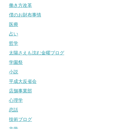
働き方改革
僕のお財布事情
医療
占い
哲学
太陽さえも沈む金曜ブログ
学園祭
小説
平成大反省会
店舗事業部
心理学
恋話
技術ブログ
文学