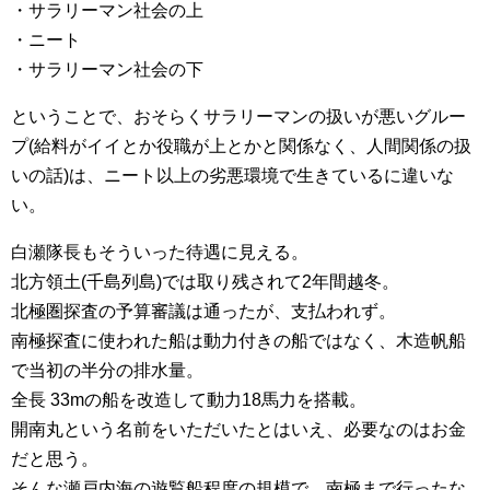
・サラリーマン社会の上
・ニート
・サラリーマン社会の下
ということで、おそらくサラリーマンの扱いが悪いグルー
プ(給料がイイとか役職が上とかと関係なく、人間関係の扱
いの話)は、ニート以上の劣悪環境で生きているに違いな
い。
白瀬隊長もそういった待遇に見える。
北方領土(千島列島)では取り残されて2年間越冬。
北極圏探査の予算審議は通ったが、支払われず。
南極探査に使われた船は動力付きの船ではなく、木造帆船
で当初の半分の排水量。
全長 33mの船を改造して動力18馬力を搭載。
開南丸という名前をいただいたとはいえ、必要なのはお金
だと思う。
そんな瀬戸内海の遊覧船程度の規模で、南極まで行ったな