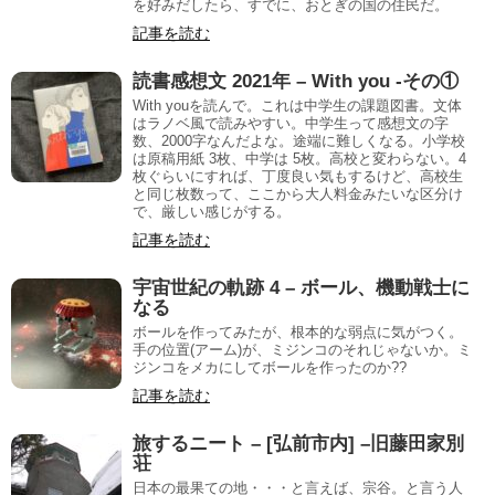
を好みだしたら、すでに、おとぎの国の住民だ。
記事を読む
読書感想文 2021年 – With you -その①
With youを読んで。これは中学生の課題図書。文体
はラノベ風で読みやすい。中学生って感想文の字
数、2000字なんだよな。途端に難しくなる。小学校
は原稿用紙 3枚、中学は 5枚。高校と変わらない。4
枚ぐらいにすれば、丁度良い気もするけど、高校生
と同じ枚数って、ここから大人料金みたいな区分け
で、厳しい感じがする。
記事を読む
宇宙世紀の軌跡 4 – ボール、機動戦士に
なる
ボールを作ってみたが、根本的な弱点に気がつく。
手の位置(アーム)が、ミジンコのそれじゃないか。ミ
ジンコをメカにしてボールを作ったのか??
記事を読む
旅するニート – [弘前市内] –旧藤田家別
荘
日本の最果ての地・・・と言えば、宗谷。と言う人