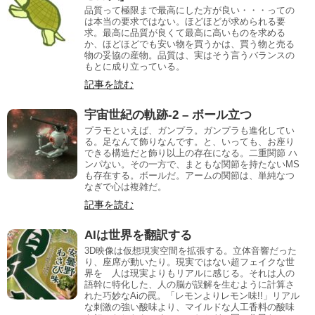
品質って極限まで最高にした方が良い・・・っての
は本当の要求ではない。ほどほどが求められる要
求。最高に品質が良くて最高に高いものを求める
か、ほどほどでも安い物を買うかは、買う物と売る
物の妥協の産物。品質は、実はそう言うバランスの
もとに成り立っている。
記事を読む
宇宙世紀の軌跡-2 – ボール立つ
プラモといえば、ガンプラ。ガンプラも進化してい
る。足なんて飾りなんです。と、いっても、お座り
できる構造だと飾り以上の存在になる。二重関節 ハ
ンパない。その一方で、まともな関節を持たないMS
も存在する。ボールだ。アームの関節は、単純なつ
なぎで心は複雑だ。
記事を読む
AIは世界を翻訳する
3D映像は仮想現実空間を拡張する。立体音響だった
り、座席が動いたり。現実ではない超フェイクな世
界を 人は現実よりもリアルに感じる。それは人の
語幹に特化した、人の脳が誤解を生むように計算さ
れた巧妙なAiの罠。「レモンよりレモン味!!」リアル
な刺激の強い酸味より、マイルドな人工香料の酸味