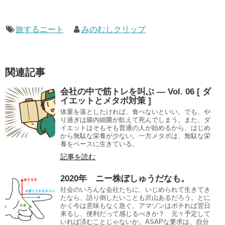
旅するニート
みのむしクリップ
関連記事
会社の中で筋トレを叫ぶ — Vol. 06 [ ダ
イエットとメタボ対策 ]
体重を落としたければ、食べないといい。でも、や
り過ぎは腸内細菌が飢えて死んでしまう。また、ダ
イエットはそもそも普通の人が始めるから、はじめ
から無駄な栄養が少ない。一方メタボは、無駄な栄
養をベースに生きている。
記事を読む
2020年 ニー株ぼしゅうだなも。
社会のいろんな会社たちに、いじめられて生きてき
たなら、語り倒したいことも沢山あるだろう。とに
かく今は意味もなく急ぐ。アマゾンはポチれば翌日
来るし、便利だって感じるべきか？ 元々予定して
いれば済むことじゃないか。ASAPな要求は、自分