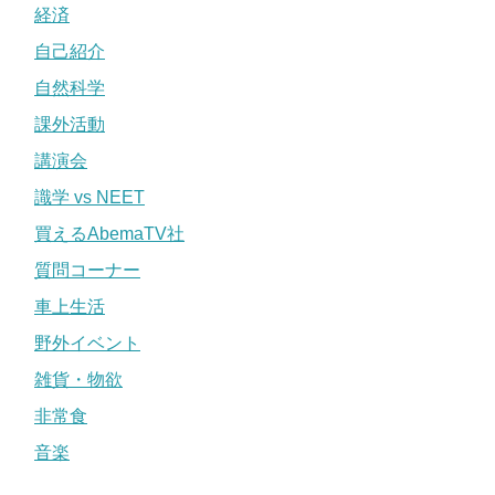
経済
自己紹介
自然科学
課外活動
講演会
識学 vs NEET
買えるAbemaTV社
質問コーナー
車上生活
野外イベント
雑貨・物欲
非常食
音楽