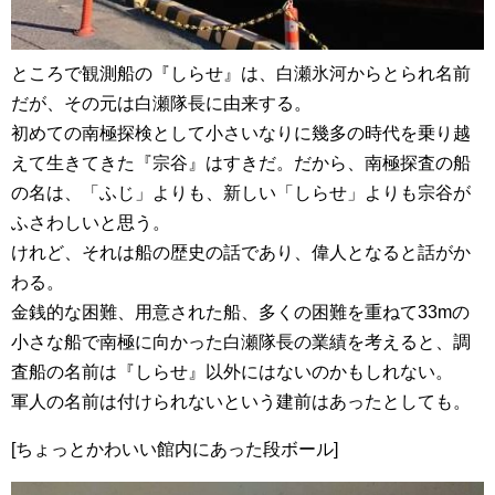
ところで観測船の『しらせ』は、白瀬氷河からとられ名前
だが、その元は白瀬隊長に由来する。
初めての南極探検として小さいなりに幾多の時代を乗り越
えて生きてきた『宗谷』はすきだ。だから、南極探査の船
の名は、「ふじ」よりも、新しい「しらせ」よりも宗谷が
ふさわしいと思う。
けれど、それは船の歴史の話であり、偉人となると話がか
わる。
金銭的な困難、用意された船、多くの困難を重ねて33mの
小さな船で南極に向かった白瀬隊長の業績を考えると、調
査船の名前は『しらせ』以外にはないのかもしれない。
軍人の名前は付けられないという建前はあったとしても。
[ちょっとかわいい館内にあった段ボール]