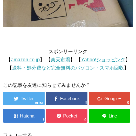
スポンサーリンク
【
amazon.co.jp
】 【
楽天市場
】 【
Yahoo!ショッピング
】
【
送料・処分費など完全無料のパソコン・スマホ回収
】
この記事を友達に知らせてみませんか？
error
0
0
フォローする