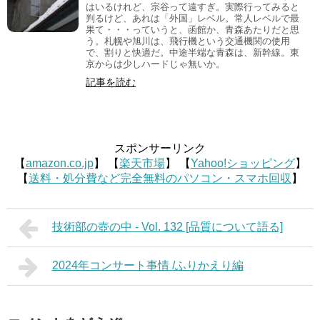
はいるけれど、宗谷って遠すぎ。実際行ってみると
判るけど、あれは「外国」レベル。常人レベルで最
果て・・・っていうと、函館か、青森あたりだと思
う。札幌や旭川は、飛行機という交通機関の使用
で、割りと快適だ。中途半端な青森は、新幹線。東
京からは少しハードじゃ無いか。
記事を読む
スポンサーリンク
【
amazon.co.jp
】 【
楽天市場
】 【
Yahoo!ショッピング
】
【
送料・処分費など完全無料のパソコン・スマホ回収
】
技術部の壺の中 - Vol. 132 [品質について語る]
2024年コンサート事情 /ふりかえり編