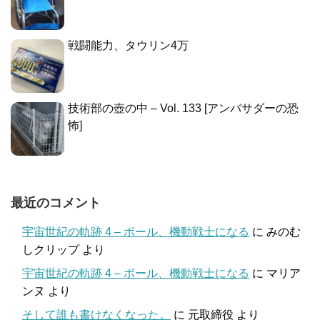
戦闘能力、タウリン4万
技術部の壺の中 – Vol. 133 [アンバサダーの恐
怖]
最近のコメント
宇宙世紀の軌跡 4 – ボール、機動戦士になる
に
みのむ
しクリップ
より
宇宙世紀の軌跡 4 – ボール、機動戦士になる
に
マリア
ンヌ
より
そして誰も書けなくなった。
に
元取締役
より