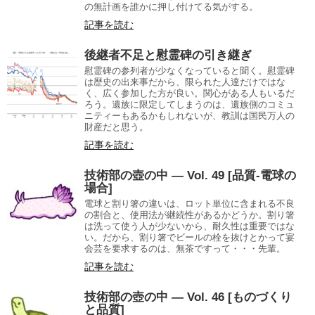
の無計画を誰かに押し付けてる気がする。
記事を読む
後継者不足と慰霊碑の引き継ぎ
慰霊碑の参列者が少なくなっていると聞く。慰霊碑
は歴史の出来事だから、限られた人達だけではな
く、広く参加した方が良い。関心がある人もいるだ
ろう。遺族に限定してしまうのは、遺族側のコミュ
ニティーもあるかもしれないが、教訓は国民万人の
財産だと思う。
記事を読む
技術部の壺の中 — Vol. 49 [品質-電球の
場合]
電球と割り箸の違いは、ロット単位に含まれる不良
の割合と、使用法が継続性があるかどうか。割り箸
は洗って使う人が少ないから、耐久性は重要ではな
い。だから、割り箸でビールの栓を抜けとかって宴
会芸を要求するのは、無茶ですって・・・先輩。
記事を読む
技術部の壺の中 — Vol. 46 [ものづくり
と品質]