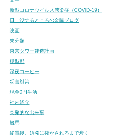
新型コロナウイルス感染症（COVID-19）
日、没するところの金曜ブログ
映画
未分類
東京タワー建造計画
模型部
深夜コーヒー
災害対策
現金0円生活
社内紹介
突発的な出来事
競馬
終電後、始発に抜かされるまで歩く