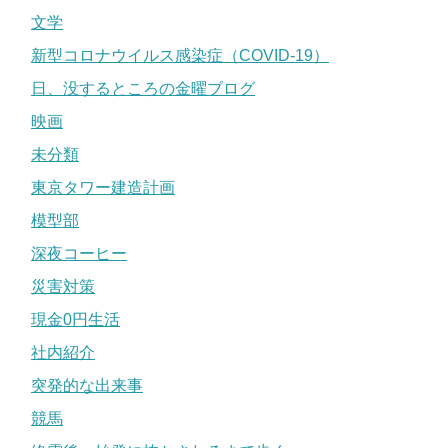
文学
新型コロナウイルス感染症（COVID-19）
日、没するところの金曜ブログ
映画
未分類
東京タワー建造計画
模型部
深夜コーヒー
災害対策
現金0円生活
社内紹介
突発的な出来事
競馬