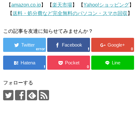
【
amazon.co.jp
】 【
楽天市場
】 【
Yahoo!ショッピング
】
【
送料・処分費など完全無料のパソコン・スマホ回収
】
この記事を友達に知らせてみませんか？
error
0
0
フォローする