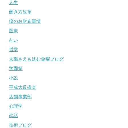
人生
働き方改革
僕のお財布事情
医療
占い
哲学
太陽さえも沈む金曜ブログ
学園祭
小説
平成大反省会
店舗事業部
心理学
恋話
技術ブログ