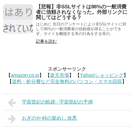
【悲報】非SSLサイトは86%の一般消費
者に信頼されなくなった。外部リンクに
関してはどうする？
はじめに 先日のアンケートにより非SSLサイトに対
して86%の一般消費者の信頼感を得ることができ
ず、サイトを離脱する等の行為をする等の...
記事を読む
スポンサーリンク
【
amazon.co.jp
】 【
楽天市場
】 【
Yahoo!ショッピング
】
【
送料・処分費など完全無料のパソコン・スマホ回収
】
宇宙世紀の軌跡 - 宇宙世紀の予感
おぎのや 峠の釜めし 改悪