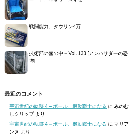
戦闘能力、タウリン4万
技術部の壺の中 – Vol. 133 [アンバサダーの恐
怖]
最近のコメント
宇宙世紀の軌跡 4 – ボール、機動戦士になる
に
みのむ
しクリップ
より
宇宙世紀の軌跡 4 – ボール、機動戦士になる
に
マリア
ンヌ
より