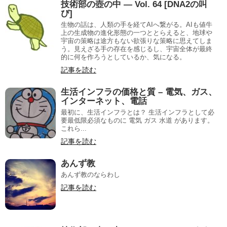
技術部の壺の中 — Vol. 64 [DNA2の叫
び]
生物の話は、人類の手を経てAIへ繋がる。AIも値牛
上の生成物の進化形態の一つととらえると、地球や
宇宙の策略は途方もない欲張りな策略に思えてしま
う。見えざる手の存在を感じるし、宇宙全体が最終
的に何を作ろうとしているか、気になる。
記事を読む
生活インフラの価格と質 – 電気、ガス、
インターネット、電話
最初に、生活インフラとは？ 生活インフラとして必
要最低限必須なものに 電気 ガス 水道 があります。
これら...
記事を読む
あんず教
あんず教のならわし
記事を読む