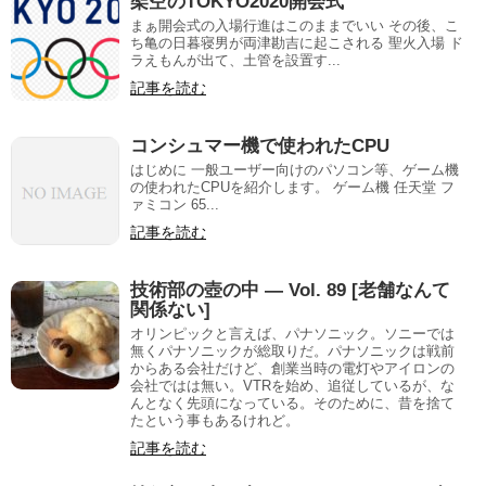
架空のTOKYO2020開会式
まぁ開会式の入場行進はこのままでいい その後、こ
ち亀の日暮寝男が両津勘吉に起こされる 聖火入場 ド
ラえもんが出て、土管を設置す...
記事を読む
コンシュマー機で使われたCPU
はじめに 一般ユーザー向けのパソコン等、ゲーム機
の使われたCPUを紹介します。 ゲーム機 任天堂 フ
ァミコン 65...
記事を読む
技術部の壺の中 — Vol. 89 [老舗なんて
関係ない]
オリンピックと言えば、パナソニック。ソニーでは
無くパナソニックが総取りだ。パナソニックは戦前
からある会社だけど、創業当時の電灯やアイロンの
会社ではは無い。VTRを始め、追従しているが、な
んとなく先頭になっている。そのために、昔を捨て
たという事もあるけれど。
記事を読む