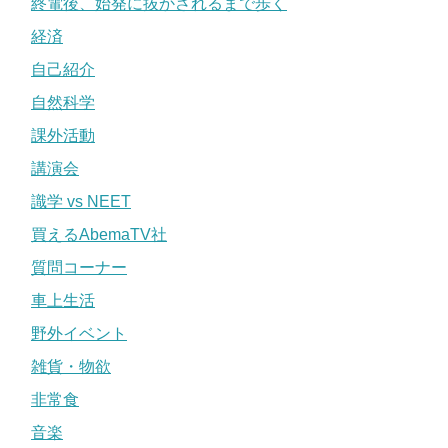
終電後、始発に抜かされるまで歩く
経済
自己紹介
自然科学
課外活動
講演会
識学 vs NEET
買えるAbemaTV社
質問コーナー
車上生活
野外イベント
雑貨・物欲
非常食
音楽