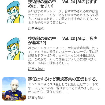
技術部の壺の中 — Vol. 24 [AIのおすす
めは、せまい]
広いはずのネットワーク、おすすめされる世界は意
外とせまい。こんなことをおすすめされてもって思
うことはままある。この芸人おすすめされても、い
まさらそのネタで笑えねー。
記事を読む
技術部の壺の中 — Vol. 23 [AIは、音声
が基本??]
AIとのインタフェースって、大抵が音声認識。だっ
て、アメリカの探偵ものはテープレコーダ片手に記
録取るドラマばかり。日本はもっぱら手帳に記入
だ。この点で、AIって国籍はアメリカに違いない。
多分、日本語に理解は乏しい。
記事を読む
辞任はするけど新規募集の宣伝もする。
２０１８年秋に３期生として就任したビブラートで
す。 そしてこの春、辞任することに決めました。 し
かしながら、辞任を決め、 ...
記事を読む