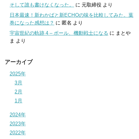
そして誰も書けなくなった。
に
元取締役
より
日本最速！新わかばと新ECHOの味を比較してみた。葉
巻になった感想は？
に
匿名
より
宇宙世紀の軌跡 4 – ボール、機動戦士になる
に
まとや
ま
より
アーカイブ
2025年
3月
2月
1月
2024年
2023年
2022年