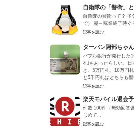
自衛隊の「警衛」と
自衛隊の警衛って？ 
で） 朝～稼業終了時ぐ
記事を読む
ターバン阿部ちゃん
バブル銀行が発行した10
札)もあったらしい。
き、5万円札、10万円
と5千円札はどちらも
記事を読む
楽天モバイル退会予
件数 100件（無効回答含む）
じめて...
記事を読む