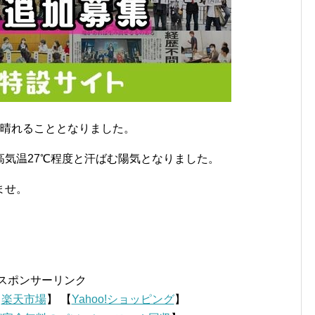
、晴れることとなりました。
気温27℃程度と汗ばむ陽気となりました。
ませ。
スポンサーリンク
【
楽天市場
】 【
Yahoo!ショッピング
】