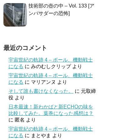
技術部の壺の中 – Vol. 133 [ア
ンバサダーの恐怖]
最近のコメント
宇宙世紀の軌跡 4 – ボール、機動戦士
になる
に
みのむしクリップ
より
宇宙世紀の軌跡 4 – ボール、機動戦士
になる
に
マリアンヌ
より
そして誰も書けなくなった。
に
元取締
役
より
日本最速！新わかばと新ECHOの味を
比較してみた。葉巻になった感想は？
に
匿名
より
宇宙世紀の軌跡 4 – ボール、機動戦士
になる
に
まとやま
より