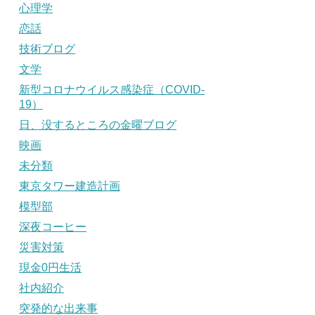
心理学
恋話
技術ブログ
文学
新型コロナウイルス感染症（COVID-
19）
日、没するところの金曜ブログ
映画
未分類
東京タワー建造計画
模型部
深夜コーヒー
災害対策
現金0円生活
社内紹介
突発的な出来事