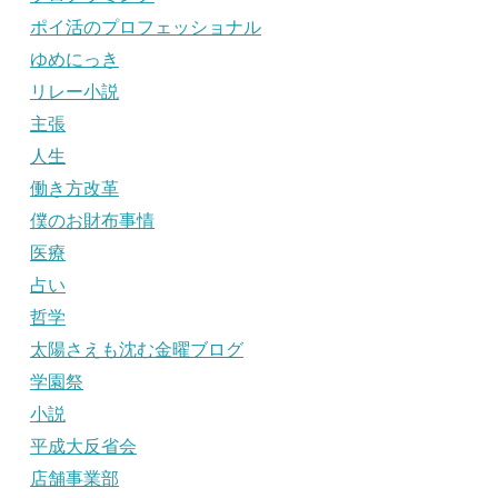
ポイ活のプロフェッショナル
ゆめにっき
リレー小説
主張
人生
働き方改革
僕のお財布事情
医療
占い
哲学
太陽さえも沈む金曜ブログ
学園祭
小説
平成大反省会
店舗事業部