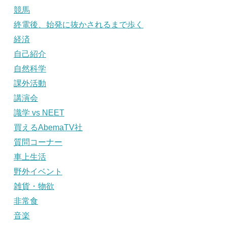
競馬
終電後、始発に抜かされるまで歩く
経済
自己紹介
自然科学
課外活動
講演会
識学 vs NEET
買えるAbemaTV社
質問コーナー
車上生活
野外イベント
雑貨・物欲
非常食
音楽