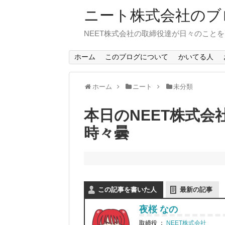
ニート株式会社のブ
NEET株式会社の取締役達が日々のこと
ホーム
このブログについて
かいてる人
ホーム
ニート
未分類
本日のNEET株式
時々曇
この記事を書いた人
最新の記事
夜桜 なの
取締役
：
NEET株式会社