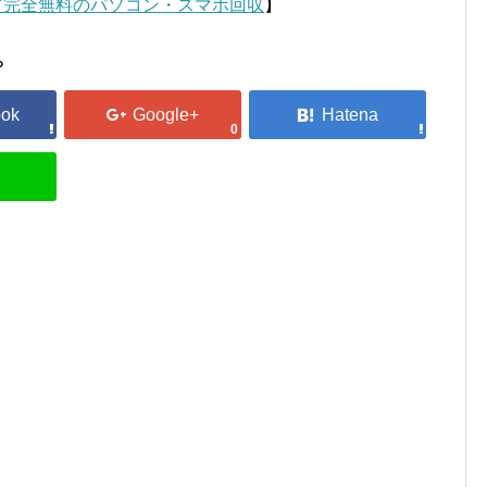
ど完全無料のパソコン・スマホ回収
】
？
0