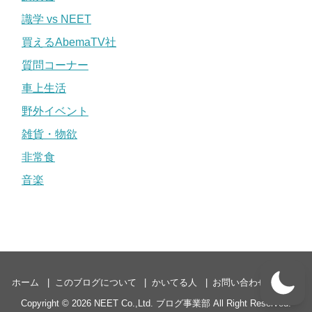
識学 vs NEET
買えるAbemaTV社
質問コーナー
車上生活
野外イベント
雑貨・物欲
非常食
音楽
ホーム
このブログについて
かいてる人
お問い合わせ
P3P
Copyright © 2026
NEET Co.,Ltd. ブログ事業部
All Right Reserved.