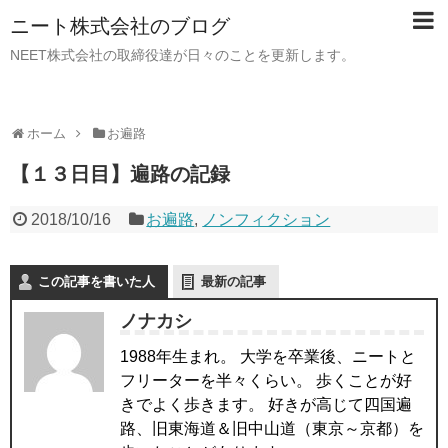
ニート株式会社のブログ
NEET株式会社の取締役達が日々のことを更新します。
ホーム
お遍路
【１３日目】遍路の記録
2018/10/16
お遍路
,
ノンフィクション
この記事を書いた人
最新の記事
ノナカシ
1988年生まれ。 大学を卒業後、ニートと
フリーターを半々くらい。 歩くことが好
きでよく歩きます。 好きが高じて四国遍
路、旧東海道＆旧中山道（東京～京都）を