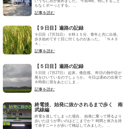
いうちに目が覚めました。 午前4時。特にすること
もなくボーっとする。 ...
記事を読む
【９日目】遍路の記録
９日目（7月31日） ６時１５分、青年と共に出発。
歩き始めてすぐ目に付くものがあった。 「ＮＡＳ
Ａ」 ...
記事を読む
【５日目】遍路の記録
５日目（7月27日） 起床。倦怠感。 昨日の熱中症が
尾をひいているのでしょうか。 今日は遅めの出発で
８時前に宿をあとにしま...
記事を読む
終電後、始発に抜かされるまで歩く 南
武線編
終電を逃してしまった場合、 始発に乗って帰るより
歩いたほうが早いのはどこまでか？ 時間と体力を持
て余すニートが歩いて検証してみました。 ...