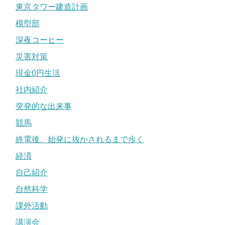
東京タワー建造計画
模型部
深夜コーヒー
災害対策
現金0円生活
社内紹介
突発的な出来事
競馬
終電後、始発に抜かされるまで歩く
経済
自己紹介
自然科学
課外活動
講演会