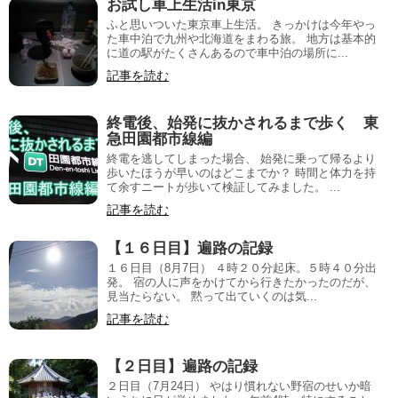
お試し車上生活in東京
ふと思いついた東京車上生活。 きっかけは今年やっ
た車中泊で九州や北海道をまわる旅。 地方は基本的
に道の駅がたくさんあるので車中泊の場所に...
記事を読む
終電後、始発に抜かされるまで歩く 東
急田園都市線編
終電を逃してしまった場合、 始発に乗って帰るより
歩いたほうが早いのはどこまでか？ 時間と体力を持
て余すニートが歩いて検証してみました。 ...
記事を読む
【１６日目】遍路の記録
１６日目（8月7日） ４時２０分起床。５時４０分出
発。 宿の人に声をかけてから行きたかったのだが、
見当たらない。 黙って出ていくのは気...
記事を読む
【２日目】遍路の記録
２日目（7月24日） やはり慣れない野宿のせいか暗