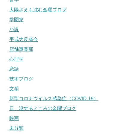
太陽さえも沈む金曜ブログ
学園祭
小説
平成大反省会
店舗事業部
心理学
恋話
技術ブログ
文学
新型コロナウイルス感染症（COVID-19）
日、没するところの金曜ブログ
映画
未分類