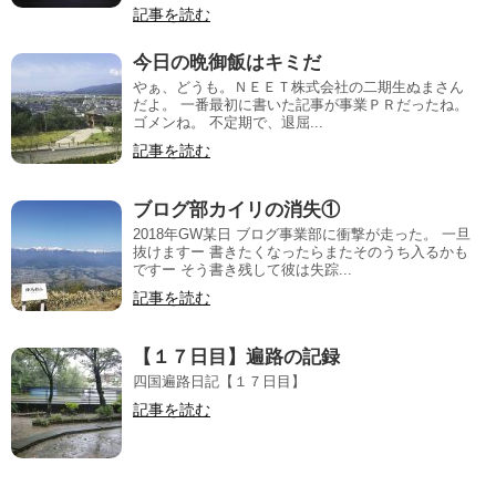
記事を読む
今日の晩御飯はキミだ
やぁ、どうも。ＮＥＥＴ株式会社の二期生ぬまさん
だよ。 一番最初に書いた記事が事業ＰＲだったね。
ゴメンね。 不定期で、退屈...
記事を読む
ブログ部カイリの消失①
2018年GW某日 ブログ事業部に衝撃が走った。 一旦
抜けますー 書きたくなったらまたそのうち入るかも
ですー そう書き残して彼は失踪...
記事を読む
【１７日目】遍路の記録
四国遍路日記【１７日目】
記事を読む