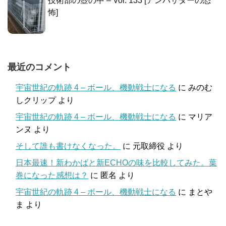
技術部の壺の中 – Vol. 133 [アンバサダーの恐
怖]
最近のコメント
宇宙世紀の軌跡 4 – ボール、機動戦士になる
に
みのむ
しクリップ
より
宇宙世紀の軌跡 4 – ボール、機動戦士になる
に
マリア
ンヌ
より
そして誰も書けなくなった。
に
元取締役
より
日本最速！新わかばと新ECHOの味を比較してみた。葉
巻になった感想は？
に
匿名
より
宇宙世紀の軌跡 4 – ボール、機動戦士になる
に
まとや
ま
より