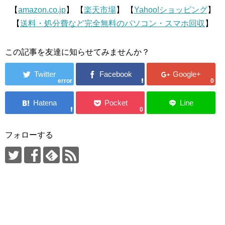
【
amazon.co.jp
】 【
楽天市場
】 【
Yahoo!ショッピング
】
【
送料・処分費など完全無料のパソコン・スマホ回収
】
この記事を友達に知らせてみませんか？
error
0
0
フォローする