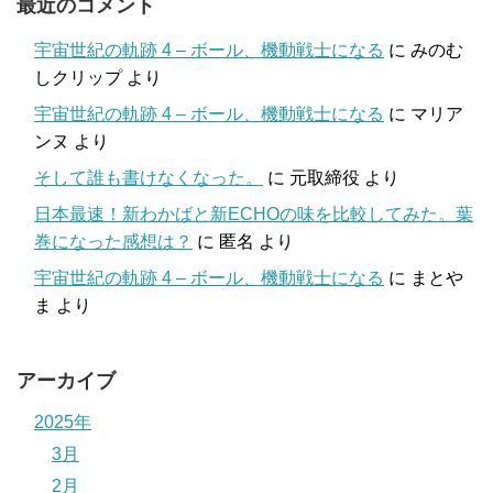
最近のコメント
宇宙世紀の軌跡 4 – ボール、機動戦士になる
に
みのむ
しクリップ
より
宇宙世紀の軌跡 4 – ボール、機動戦士になる
に
マリア
ンヌ
より
そして誰も書けなくなった。
に
元取締役
より
日本最速！新わかばと新ECHOの味を比較してみた。葉
巻になった感想は？
に
匿名
より
宇宙世紀の軌跡 4 – ボール、機動戦士になる
に
まとや
ま
より
アーカイブ
2025年
3月
2月