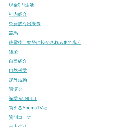
現金0円生活
社内紹介
突発的な出来事
競馬
終電後、始発に抜かされるまで歩く
経済
自己紹介
自然科学
課外活動
講演会
識学 vs NEET
買えるAbemaTV社
質問コーナー
車上生活