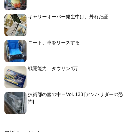
キャリーオーバー発生中は、外れた証
ニート、車をリースする
戦闘能力、タウリン4万
技術部の壺の中 – Vol. 133 [アンバサダーの恐
怖]