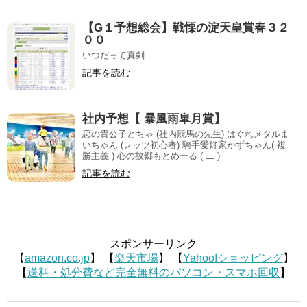
【G１予想総会】戦慄の淀天皇賞春３２
００
いつだって真剣
記事を読む
社内予想【 暴風雨皐月賞】
恋の貴公子とちゃ (社内競馬の先生) はぐれメタルま
いちゃん (レッツ初心者) 騎手愛好家かずちゃん( 複
勝主義 ) 心の故郷もとめーる ( 二 )
記事を読む
スポンサーリンク
【
amazon.co.jp
】 【
楽天市場
】 【
Yahoo!ショッピング
】
【
送料・処分費など完全無料のパソコン・スマホ回収
】