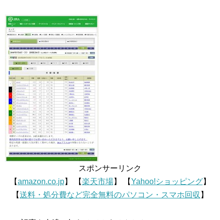
スポンサーリンク
【
amazon.co.jp
】 【
楽天市場
】 【
Yahoo!ショッピング
】
【
送料・処分費など完全無料のパソコン・スマホ回収
】