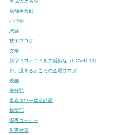
平成大反省会
店舗事業部
心理学
恋話
技術ブログ
文学
新型コロナウイルス感染症（COVID-19）
日、没するところの金曜ブログ
映画
未分類
東京タワー建造計画
模型部
深夜コーヒー
災害対策