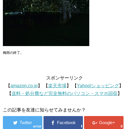
梅雨の終了。
スポンサーリンク
【
amazon.co.jp
】 【
楽天市場
】 【
Yahoo!ショッピング
】
【
送料・処分費など完全無料のパソコン・スマホ回収
】
この記事を友達に知らせてみませんか？
error
0