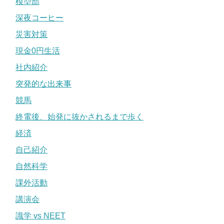
模型部
深夜コーヒー
災害対策
現金0円生活
社内紹介
突発的な出来事
競馬
終電後、始発に抜かされるまで歩く
経済
自己紹介
自然科学
課外活動
講演会
識学 vs NEET