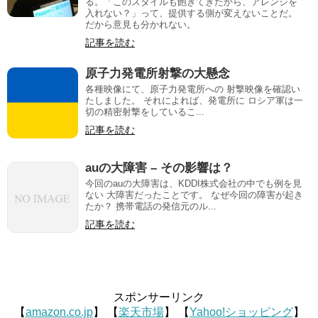
る。「このスタイルも飽きてきたから、アレンジを
入れない？」って、提供する側が変えないことだ。
だから意見も分かれない。
記事を読む
原子力発電所射撃の大懸念
各種映像にて、原子力発電所への 射撃映像を確認い
たしました。 それによれば、発電所に ロシア軍は一
切の精密射撃をしているこ...
記事を読む
auの大障害 – その影響は？
今回のauの大障害は、KDDI株式会社の中でも例を見
ない 大障害だったことです。 なぜ今回の障害が起き
たか？ 携帯電話の発信元のル...
記事を読む
スポンサーリンク
【
amazon.co.jp
】 【
楽天市場
】 【
Yahoo!ショッピング
】