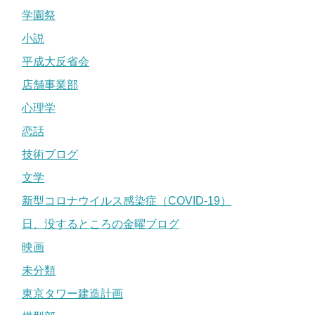
学園祭
小説
平成大反省会
店舗事業部
心理学
恋話
技術ブログ
文学
新型コロナウイルス感染症（COVID-19）
日、没するところの金曜ブログ
映画
未分類
東京タワー建造計画