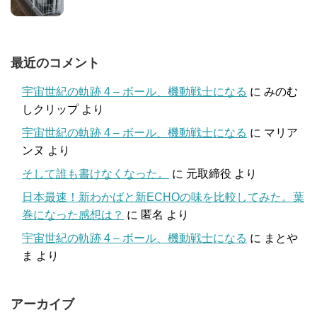
最近のコメント
宇宙世紀の軌跡 4 – ボール、機動戦士になる
に
みのむ
しクリップ
より
宇宙世紀の軌跡 4 – ボール、機動戦士になる
に
マリア
ンヌ
より
そして誰も書けなくなった。
に
元取締役
より
日本最速！新わかばと新ECHOの味を比較してみた。葉
巻になった感想は？
に
匿名
より
宇宙世紀の軌跡 4 – ボール、機動戦士になる
に
まとや
ま
より
アーカイブ