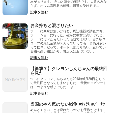
本があります。 自由と革命の寓話です。大衆のみな
らず、オウム真理教の幹部も影響を受けるほ...
記事を読む
お金持ちと混ざりたい
ボートに興味は無いけれど、周辺機器の調査の為、
ボートショーに行った。確かに機材は高いけれど、
ボードに比べたらたいした値段ではない。赤外線ス
コープの最低金額が60万っていっても、まあお安い
って世界。だって、ボートは家より高い。置いてい
る物も高い物ばかり。貧乏人は近づけない。
記事を読む
【衝撃？】クレヨンしんちゃんの最終回
を見た
ついにクレヨンしんちゃんも2018年6月29日をもっ
て最終回となってしまいました。 最後のエピソード
はこのような感じでした。 よ...
記事を読む
当国のやる気のない戦争 #ｳｿﾂｷ #ﾌﾟｰﾁﾝ
めんどくさいことは避けたいので お手数かけます