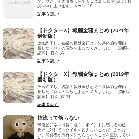
が、ウクライナ侵攻に関することは 自己責任にてお
調べ申し上げます。 ﾊﾝｶｸﾓｼﾞ8...
記事を読む
【ドクターX】報酬金額まとめ (2021年
最新版）
放送終了し、各話の報酬金額とその具体的な理由、
渡したメロンの個数をまとめてみました。 【前回の
記事】 目次 第...
記事を読む
【ドクターX】報酬金額まとめ (2019年
最新版）
放送終了し、各話の報酬金額とその具体的な理由、
渡したメロンの個数をまとめてみました。 【前回の
記事】 目次 第1期...
記事を読む
韓流って解らない
韓流ビジネスは長く続く。ポイントに感じるのは、
要求に対してスタイルを変えないことだ。ぶれな
い。消費者が流行を決めるということを重視してい