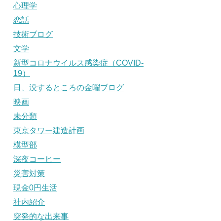
心理学
恋話
技術ブログ
文学
新型コロナウイルス感染症（COVID-
19）
日、没するところの金曜ブログ
映画
未分類
東京タワー建造計画
模型部
深夜コーヒー
災害対策
現金0円生活
社内紹介
突発的な出来事