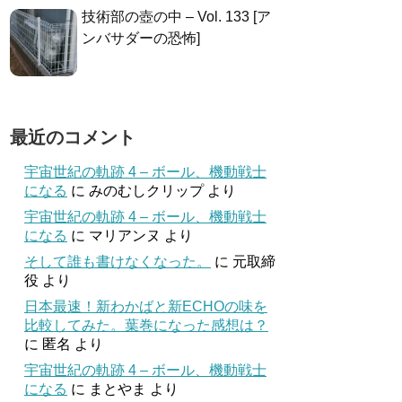
技術部の壺の中 – Vol. 133 [ア
ンバサダーの恐怖]
最近のコメント
宇宙世紀の軌跡 4 – ボール、機動戦士
になる
に
みのむしクリップ
より
宇宙世紀の軌跡 4 – ボール、機動戦士
になる
に
マリアンヌ
より
そして誰も書けなくなった。
に
元取締
役
より
日本最速！新わかばと新ECHOの味を
比較してみた。葉巻になった感想は？
に
匿名
より
宇宙世紀の軌跡 4 – ボール、機動戦士
になる
に
まとやま
より