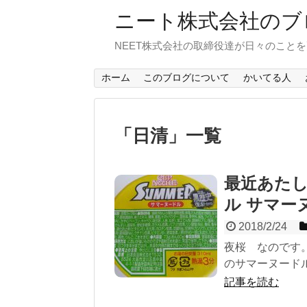
ニート株式会社のブ
NEET株式会社の取締役達が日々のこと
ホーム
このブログについて
かいてる人
「
日清
」
一覧
最近あたし
ル サマー
2018/2/24
夜桜 なのです
のサマーヌードル
記事を読む