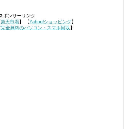
スポンサーリンク
【
楽天市場
】 【
Yahoo!ショッピング
】
ど完全無料のパソコン・スマホ回収
】