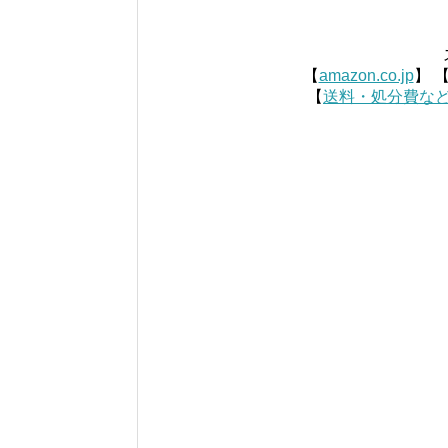
【
amazon.co.jp
】 
【
送料・処分費な