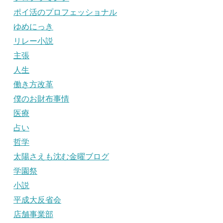
ポイ活のプロフェッショナル
ゆめにっき
リレー小説
主張
人生
働き方改革
僕のお財布事情
医療
占い
哲学
太陽さえも沈む金曜ブログ
学園祭
小説
平成大反省会
店舗事業部