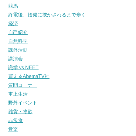
競馬
終電後、始発に抜かされるまで歩く
経済
自己紹介
自然科学
課外活動
講演会
識学 vs NEET
買えるAbemaTV社
質問コーナー
車上生活
野外イベント
雑貨・物欲
非常食
音楽