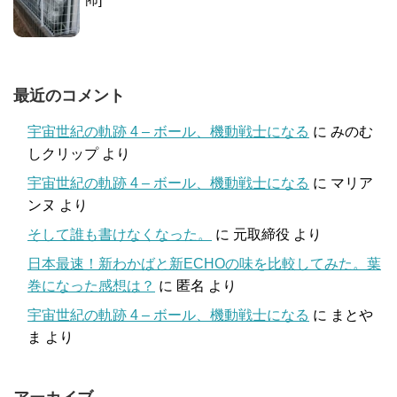
最近のコメント
宇宙世紀の軌跡 4 – ボール、機動戦士になる
に
みのむ
しクリップ
より
宇宙世紀の軌跡 4 – ボール、機動戦士になる
に
マリア
ンヌ
より
そして誰も書けなくなった。
に
元取締役
より
日本最速！新わかばと新ECHOの味を比較してみた。葉
巻になった感想は？
に
匿名
より
宇宙世紀の軌跡 4 – ボール、機動戦士になる
に
まとや
ま
より