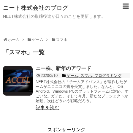
ニート株式会社のブログ
NEET株式会社の取締役達が日々のことを更新します。
ホーム
ゲーム
スマホ
「
スマホ
」
一覧
ニー株、新年のアワード
2020/3/10
ゲーム
,
スマホ
,
プログラミング
NEET株式会社の「チームアドバンス」が製作したゲ
ームがニコニコの賞を受賞しました。なんと、iOS、
Android、Windows PCのプラットフォームに対応。す
ごいな。ガチだ。そして今月、新たなプロジェクトが
始動。次はどういう戦略だろう。
記事を読む
スポンサーリンク