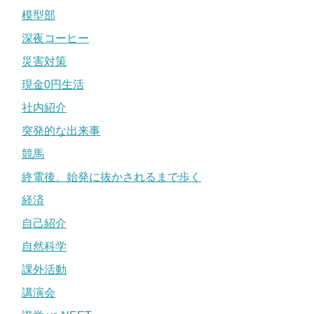
模型部
深夜コーヒー
災害対策
現金0円生活
社内紹介
突発的な出来事
競馬
終電後、始発に抜かされるまで歩く
経済
自己紹介
自然科学
課外活動
講演会