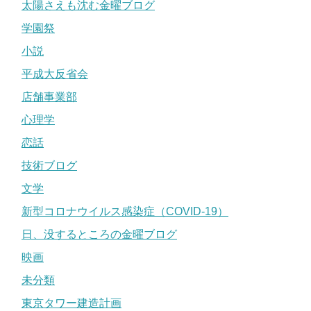
太陽さえも沈む金曜ブログ
学園祭
小説
平成大反省会
店舗事業部
心理学
恋話
技術ブログ
文学
新型コロナウイルス感染症（COVID-19）
日、没するところの金曜ブログ
映画
未分類
東京タワー建造計画