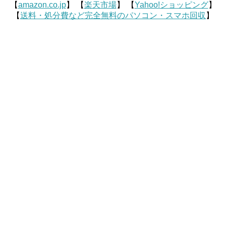
【
amazon.co.jp
】 【
楽天市場
】 【
Yahoo!ショッピング
】
【
送料・処分費など完全無料のパソコン・スマホ回収
】